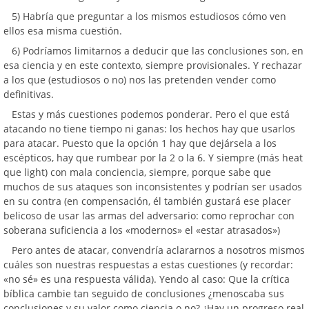
5) Habría que preguntar a los mismos estudiosos cómo ven
ellos esa misma cuestión.
6) Podríamos limitarnos a deducir que las conclusiones son, en
esa ciencia y en este contexto, siempre provisionales. Y rechazar
a los que (estudiosos o no) nos las pretenden vender como
definitivas.
Estas y más cuestiones podemos ponderar. Pero el que está
atacando no tiene tiempo ni ganas: los hechos hay que usarlos
para atacar. Puesto que la opción 1 hay que dejársela a los
escépticos, hay que rumbear por la 2 o la 6. Y siempre (más heat
que light) con mala conciencia, siempre, porque sabe que
muchos de sus ataques son inconsistentes y podrían ser usados
en su contra (en compensación, él también gustará ese placer
belicoso de usar las armas del adversario: como reprochar con
soberana suficiencia a los «modernos» el «estar atrasados»)
Pero antes de atacar, convendría aclararnos a nosotros mismos
cuáles son nuestras respuestas a estas cuestiones (y recordar:
«no sé» es una respuesta válida). Yendo al caso: Que la crítica
bíblica cambie tan seguido de conclusiones ¿menoscaba sus
conclusiones y su valor como ciencia o no? ¿Hay un progreso real