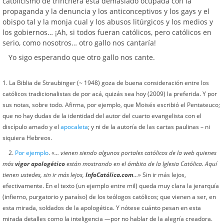
catolicismo de trinchera está demasiado ocupada con la
propaganda y la denuncia y los anticonceptivos y los gays y el
obispo tal y la monja cual y los abusos litúrgicos y los medios y
los gobiernos… ¡Ah, si todos fueran católicos, pero católicos en
serio, como nosotros… otro gallo nos cantaría!
Yo sigo esperando que otro gallo nos cante.
1. La Biblia de Straubinger (~ 1948) goza de buena consideración entre los
católicos tradicionalistas de por acá, quizás sea hoy (2009) la preferida. Y por
sus notas, sobre todo. Afirma, por ejemplo, que Moisés escribió el Pentateuco;
que no hay dudas de la identidad del autor del cuarto evangelista con el
discípulo amado y el
apocaleta
; y ni de la autoría de las cartas paulinas – ni
siquiera Hebreos.
2.
Por ejemplo
.
«… vienen siendo algunos portales católicos de la web quienes
más
vigor apologético
están mostrando en el ámbito de la Iglesia Católica. Aquí
tienen ustedes, sin ir más lejos,
InfoCatólica.com
…»
Sin ir más lejos,
efectivamente. En el texto (un ejemplo entre mil) queda muy clara la jerarquía
(infierno, purgatorio y paraíso) de los teólogos católicos; que vienen a ser, en
esta mirada, soldados de la apologética. Y nótese cuánto pesan en esta
mirada detalles como la inteligencia —por no hablar de la alegría creadora.