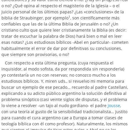
o no? ¿Qué opina al respecto el magisterio de la Iglesia – o el
juicio personal de los últimos papas? ¿Las «conclusiones» de la
1
biblia de Straubinger, por ejemplo
, son científicamente más
confiables que las de la última Biblia de Jerusalén o no? ¿Un
cristiano culto que quiere leer cristianamente la Biblia (es decir:
tratar de escuchar la palabra de Dios) hará bien o mal en leer
esas notas? ¿Los estudiosos bíblicos -Abel en particular- cometen
habitualmente el error de dar por definitivas su conclusiones,
que siempre son provisorias, o no?
Con respecto a esta última pregunta, (cuya respuesta el
inquisidor, al modo sofista, da por respondida sin responderla)
yo contestaría un no con reservas; no conozco mucho a los
estudiosos bíblicos. Y, miren uds., si revuelvo mi memoria para
buscar un ejemplo de ese pecado… recuerdo al padre Castellani,
explicando a su adicto público argentino la solución definitiva al
problema sinóptico (casi veinte siglos de disputas, y el problema
lo viene a resolver -un tajo al nudo gordiano- el padre
Jousse
,
con una teoría al gusto de la sensibilidad tradicionalista… justito
para cuando el cura argentino cae a Europa a tomar clases de
teología bíblica con él como profesor). Naturalmente, los mismos
que sienten el impulso de tirar estos palos a Abel no se les