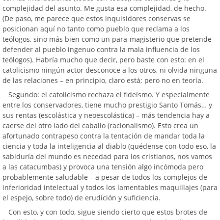
complejidad del asunto. Me gusta esa complejidad, de hecho.
(De paso, me parece que estos inquisidores conservas se
posicionan aquí no tanto como pueblo que reclama a los
teólogos, sino más bien como un para-magisterio que pretende
defender al pueblo ingenuo contra la mala influencia de los
teólogos). Habría mucho que decir, pero baste con esto: en el
catolicismo ningún actor desconoce a los otros, ni olvida ninguna
de las relaciones – en principio, claro está; pero no en teoría.
Segundo: el catolicismo rechaza el fideísmo. Y especialmente
entre los conservadores, tiene mucho prestigio Santo Tomás… y
sus rentas (escolástica y neoescolástica) – más tendencia hay a
caerse del otro lado del caballo (racionalismo). Esto crea un
afortunado contrapeso contra la tentación de mandar toda la
ciencia y toda la inteligencia al diablo (quédense con todo eso, la
sabiduría del mundo es necedad para los cristianos, nos vamos
a las catacumbas) y provoca una tensión algo incómoda pero
probablemente saludable – a pesar de todos los complejos de
inferioridad intelectual y todos los lamentables maquillajes (para
el espejo, sobre todo) de erudición y suficiencia.
Con esto, y con todo, sigue siendo cierto que estos brotes de