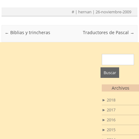
#
| hernan | 26-noviembre-2009
Post navigation
←
Biblias y trincheras
Traductores de Pascal
→
Buscar:
Archivos
►
2018
►
2017
►
2016
►
2015