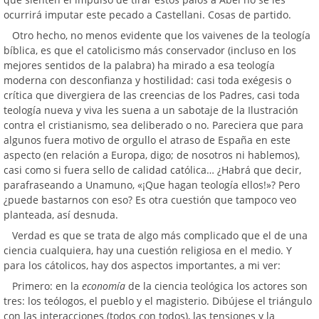
ocurrirá imputar este pecado a Castellani. Cosas de partido.
Otro hecho, no menos evidente que los vaivenes de la teología
bíblica, es que el catolicismo más conservador (incluso en los
mejores sentidos de la palabra) ha mirado a esa teología
moderna con desconfianza y hostilidad: casi toda exégesis o
crítica que divergiera de las creencias de los Padres, casi toda
teología nueva y viva les suena a un sabotaje de la Ilustración
contra el cristianismo, sea deliberado o no. Pareciera que para
algunos fuera motivo de orgullo el atraso de España en este
aspecto (en relación a Europa, digo; de nosotros ni hablemos),
casi como si fuera sello de calidad católica… ¿Habrá que decir,
parafraseando a Unamuno, «¡Que hagan teología ellos!»? Pero
¿puede bastarnos con eso? Es otra cuestión que tampoco veo
planteada, así desnuda.
Verdad es que se trata de algo más complicado que el de una
ciencia cualquiera, hay una cuestión religiosa en el medio. Y
para los cátolicos, hay dos aspectos importantes, a mi ver:
Primero: en la
economía
de la ciencia teológica los actores son
tres: los teólogos, el pueblo y el magisterio. Dibújese el triángulo
con las interacciones (todos con todos), las tensiones y la