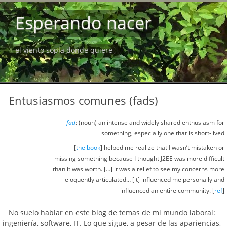
Esperando nacer
el viento sopla donde quiere
Entusiasmos comunes (fads)
fad
: (noun) an intense and widely shared enthusiasm for
something, especially one that is short-lived
[
the book
] helped me realize that I wasn’t mistaken or
missing something because I thought J2EE was more difficult
than it was worth. […] it was a relief to see my concerns more
eloquently articulated… [it] influenced me personally and
influenced an entire community. [
ref
]
No suelo hablar en este blog de temas de mi mundo laboral:
ingeniería, software, IT. Lo que sigue, a pesar de las apariencias,