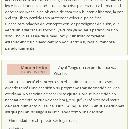
ley y la violencia ha conducido a una crisis planetaria. La humanidad
debe conservar el bien objetivo de esta era y buscar la libertad, la paz
y el equilibrio perdidos sin pretender volver al paleolítico.
Pienso otra relación del concepto con los paradigmas de Kuhn, que
vendrìan a ser fads exitosos cuya curva ya no sería parabólica sino…
sino… no lo sé. El eje de la madurez y visibilidad completos
estableciendo un nuevo centro y volviendo a 0, invisibilizándose
paradójicamente.
Marina Feltrin
Vaya! Tengo una expresión nueva.
15/10/2015 12:01
Gracias!
Mmh… conecté el concepto con el sentimiento de entusiasmo
cuando tomás una decisión y su progresiva transformación en vida
cotidiana. No termino de saber si se ajusta. Porque la decisión no
necesariamente se vuelve obsoleta (¿o si? ¡uf!) ni sé si tiene el matiz
de descubrimiento o ¨salir a la luz¨. Aunque uno ES en sus decisiones
así que por ahí sí: salgo a la luz cuando tomo una decisión.
Efimeridad por ahí puede ser fugacidad.
Saludos!