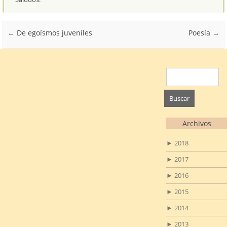
Post navigation
←
De egoísmos juveniles
Poesía
→
Buscar:
Archivos
►
2018
►
2017
►
2016
►
2015
►
2014
►
2013