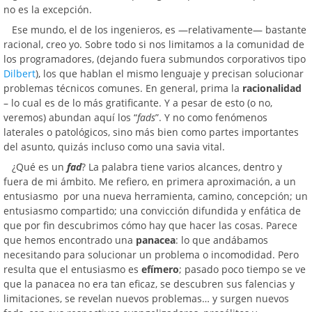
no es la excepción.
Ese mundo, el de los ingenieros, es —relativamente— bastante
racional, creo yo. Sobre todo si nos limitamos a la comunidad de
los programadores, (dejando fuera submundos corporativos tipo
Dilbert
), los que hablan el mismo lenguaje y precisan solucionar
problemas técnicos comunes. En general, prima la
racionalidad
– lo cual es de lo más gratificante. Y a pesar de esto (o no,
veremos) abundan aquí los “
fads
”. Y no como fenómenos
laterales o patológicos, sino más bien como partes importantes
del asunto, quizás incluso como una savia vital.
¿Qué es un
fad
? La palabra tiene varios alcances, dentro y
fuera de mi ámbito. Me refiero, en primera aproximación, a un
entusiasmo por una nueva herramienta, camino, concepción; un
entusiasmo compartido; una convicción difundida y enfática de
que por fin descubrimos cómo hay que hacer las cosas. Parece
que hemos encontrado una
panacea
: lo que andábamos
necesitando para solucionar un problema o incomodidad. Pero
resulta que el entusiasmo es
efímero
; pasado poco tiempo se ve
que la panacea no era tan eficaz, se descubren sus falencias y
limitaciones, se revelan nuevos problemas… y surgen nuevos