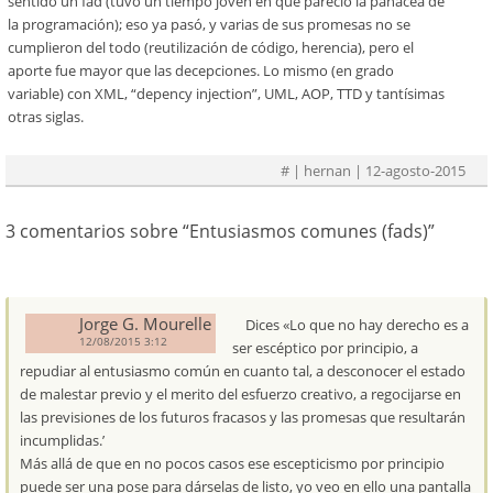
sentido un fad (tuvo un tiempo joven en que pareció la panacea de
la programación); eso ya pasó, y varias de sus promesas no se
cumplieron del todo (reutilización de código, herencia), pero el
aporte fue mayor que las decepciones. Lo mismo (en grado
variable) con XML, “depency injection”, UML, AOP, TTD y tantísimas
otras siglas.
#
| hernan | 12-agosto-2015
3 comentarios sobre “
Entusiasmos comunes (fads)
”
Jorge G. Mourelle
Dices «Lo que no hay derecho es a
12/08/2015 3:12
ser escéptico por principio, a
repudiar al entusiasmo común en cuanto tal, a desconocer el estado
de malestar previo y el merito del esfuerzo creativo, a regocijarse en
las previsiones de los futuros fracasos y las promesas que resultarán
incumplidas.’
Más allá de que en no pocos casos ese escepticismo por principio
puede ser una pose para dárselas de listo, yo veo en ello una pantalla