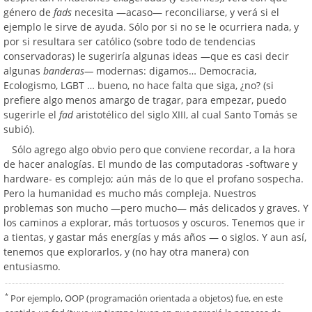
género de
fads
necesita —acaso— reconciliarse, y verá si el
ejemplo le sirve de ayuda. Sólo por si no se le ocurriera nada, y
por si resultara ser católico (sobre todo de tendencias
conservadoras) le sugeriría algunas ideas —que es casi decir
algunas
banderas—
modernas: digamos… Democracia,
Ecologismo, LGBT … bueno, no hace falta que siga, ¿no? (si
prefiere algo menos amargo de tragar, para empezar, puedo
sugerirle el
fad
aristotélico del siglo XIII, al cual Santo Tomás se
subió).
Sólo agrego algo obvio pero que conviene recordar, a la hora
de hacer analogías. El mundo de las computadoras -software y
hardware- es complejo; aún más de lo que el profano sospecha.
Pero la humanidad es mucho más compleja. Nuestros
problemas son mucho —pero mucho— más delicados y graves. Y
los caminos a explorar, más tortuosos y oscuros. Tenemos que ir
a tientas, y gastar más energías y más años — o siglos. Y aun así,
tenemos que explorarlos, y (no hay otra manera) con
entusiasmo.
*
Por ejemplo, OOP (programación orientada a objetos) fue, en este