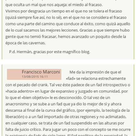
que oculta un mal que nos aqueja: el miedo al fracaso.
Vivimos por desgracia un tiempo en el que no se tolera el fracaso
(quizá siempre fue así, no lo sé), en el que no se considera el fracaso
como una parte del camino que conduce al éxito, como quizá aquello
de lo cual sacamos las mejores lecciones. Gracias a que siempre hubo
gente que no temió fracasar, hemos avanzado un poquito desde la
época de las cavernas.
P.d. Hermán, gracias por este magnífico blog.
Francisco Marconi
Me da la impresión de que el
13/08/2015 16:11
«fad» se relaciona estrechamente
con el pecado del crank. Tal vez éste padece de un fad introspectivo o
«hacia adentro» en lugar de expansivo y juzgado en comunidad, por
lo que el «bien objetivo» le es desconocido. O tal vez de un
anacronismo y se sube a un fad que ya dio lo mejor de sì y ahora
descansa al final de la curva del gráfico, (por ejemplo, la teología de la
liberación) o a un fad importado de otras regiones y no aclimatado,
en cualquier caso, se trata de un fad suspendido en las alturas por
falta de juicio crítico. Para jugar un poco con el concepto se me ocurre
la existencia de fads de ciclo largo. El fad neolítico de la propiedad, la