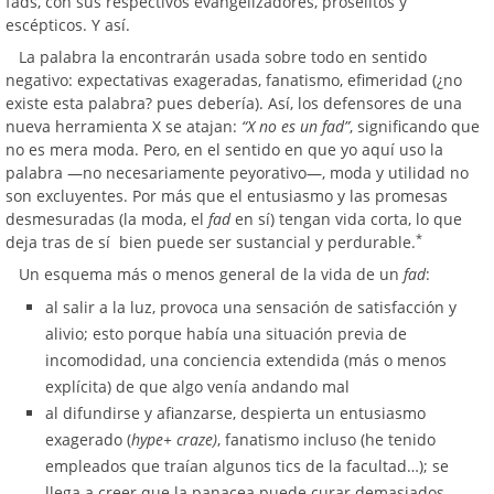
fads, con sus respectivos evangelizadores, prosélitos y
escépticos. Y así.
La palabra la encontrarán usada sobre todo en sentido
negativo: expectativas exageradas, fanatismo, efimeridad (¿no
existe esta palabra? pues debería). Así, los defensores de una
nueva herramienta X se atajan:
“X no es un fad”
, significando que
no es mera moda. Pero, en el sentido en que yo aquí uso la
palabra —no necesariamente peyorativo—, moda y utilidad no
son excluyentes. Por más que el entusiasmo y las promesas
desmesuradas (la moda, el
fad
en sí) tengan vida corta, lo que
*
deja tras de sí bien puede ser sustancial y perdurable.
Un esquema más o menos general de la vida de un
fad
:
al salir a la luz, provoca una sensación de satisfacción y
alivio; esto porque había una situación previa de
incomodidad, una conciencia extendida (más o menos
explícita) de que algo venía andando mal
al difundirse y afianzarse, despierta un entusiasmo
exagerado (
hype+
craze
)
, fanatismo incluso (he tenido
empleados que traían algunos tics de la facultad…); se
llega a creer que la panacea puede curar demasiados