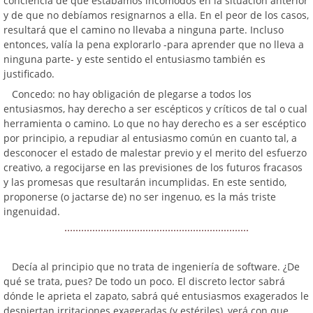
conciencia de que estábamos incómodos en la situación anterior
y de que no debíamos resignarnos a ella. En el peor de los casos,
resultará que el camino no llevaba a ninguna parte. Incluso
entonces, valía la pena explorarlo -para aprender que no lleva a
ninguna parte- y este sentido el entusiasmo también es
justificado.
Concedo: no hay obligación de plegarse a todos los
entusiasmos, hay derecho a ser escépticos y críticos de tal o cual
herramienta o camino. Lo que no hay derecho es a ser escéptico
por principio, a repudiar al entusiasmo común en cuanto tal, a
desconocer el estado de malestar previo y el merito del esfuerzo
creativo, a regocijarse en las previsiones de los futuros fracasos
y las promesas que resultarán incumplidas. En este sentido,
proponerse (o jactarse de) no ser ingenuo, es la más triste
ingenuidad.
Decía al principio que no trata de ingeniería de software. ¿De
qué se trata, pues? De todo un poco. El discreto lector sabrá
dónde le aprieta el zapato, sabrá qué entusiasmos exagerados le
despiertan irritaciones exageradas (y estériles), verá con que