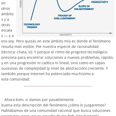
en
otros
ámbito
s y a
otras
escala
s — y a
eso voy. Pero quizás en este ámbito mío es donde el fenómeno
resulta más visible. Por nuestra especie de racionalidad
(técnica; chata, sí). Y porque el ritmo de progreso tecnológico
presiona para encontrar soluciones a nuevos problemas, rápido,
y en una progresión ni caótica ni lineal, sino como en capas
sucesivas de complejidad (y nivel de abstracción) creciente. Y
también porque Internet ha potenciado muchísimo a
esta comunidad.
Ahora bien, si damos por pasablemente
buena esta descripción del fenómeno ¿cómo lo juzgaremos?
Hablábamos de una comunidad racional que busca soluciones
racionales; pero ¿no es aquello de los
fads
algo bastante