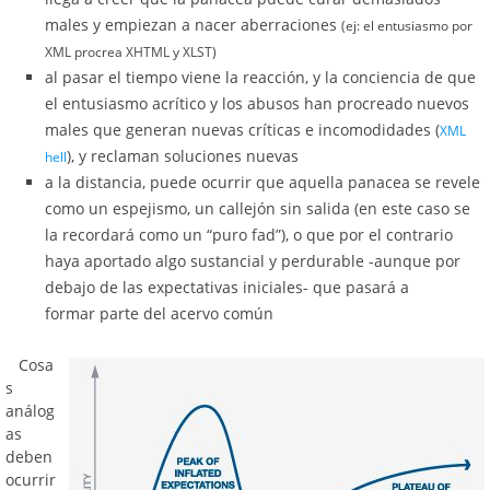
males y empiezan a nacer aberraciones
(ej: el entusiasmo por
XML procrea XHTML y XLST)
al pasar el tiempo viene la reacción, y la conciencia de que
el entusiasmo acrítico y los abusos han procreado nuevos
males que generan nuevas críticas e incomodidades (
XML
), y reclaman soluciones nuevas
hell
a la distancia, puede ocurrir que aquella panacea se revele
como un espejismo, un callejón sin salida (en este caso se
la recordará como un “puro fad”), o que por el contrario
haya aportado algo sustancial y perdurable -aunque por
debajo de las expectativas iniciales- que pasará a
formar parte del acervo común
Cosa
s
análog
as
deben
ocurrir