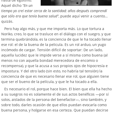
hasta de egoísmo.
Aquel dicho
“En un
tiempo yo creí estar cerca de la santidad; años después comprendí
que sólo era que tenía buena salud”
, puede aquí venir a cuento…
quizás.
Pero hay algo más, y que me importa más. Lo que tortura a
Noriko, creo, lo que se trasluce en el diálogo con el suegro, y que
termina quebrándola, es la conciencia de que le ha tocado llenar
ese rol: el de la buena de la pelicula. Es un rol arduo, un yugo
incómodo de cargar. Tensión difícil de soportar: De un lado,
aquella lucidez que le impide verse a sí misma como buena (al
menos no con aquella bondad merecedora de encomio o
recompensa), y que la acusa a sus propios ojos de hipocresía e
impostura. Y del otro lado (sin esto, no habría tal tensión) la
conciencia de que es necesario llenar ese rol, que alguien tiene
que ser el bueno de la película, y que le ha tocado a ella.
Es necesario el rol, porque hace bien. El bien que ella ha hecho
a su suegros no es solamente el de sus actos benéficos —por sí
solos, aislados de la persona del benefactor—, sino también, y
sobre todo, darles ocasión de que ellos puedan evocarla como
buena persona, y holgarse en esa certeza. Que puedan decirse