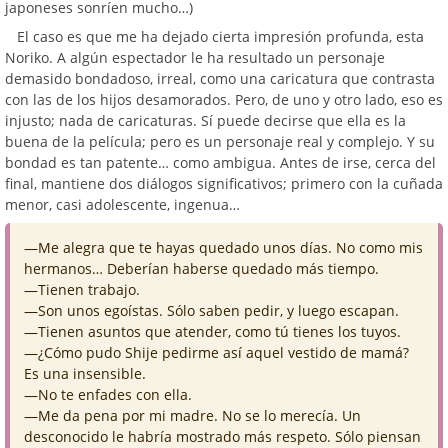
japoneses sonríen mucho…)
El caso es que me ha dejado cierta impresión profunda, esta
Noriko. A algún espectador le ha resultado un personaje
demasido bondadoso, irreal, como una caricatura que contrasta
con las de los hijos desamorados. Pero, de uno y otro lado, eso es
injusto; nada de caricaturas. Sí puede decirse que ella es la
buena de la película; pero es un personaje real y complejo. Y su
bondad es tan patente… como ambigua. Antes de irse, cerca del
final, mantiene dos diálogos significativos; primero con la cuñada
menor, casi adolescente, ingenua…
—Me alegra que te hayas quedado unos días. No como mis
hermanos… Deberían haberse quedado más tiempo.
—Tienen trabajo.
—Son unos egoístas. Sólo saben pedir, y luego escapan.
—Tienen asuntos que atender, como tú tienes los tuyos.
—¿Cómo pudo Shije pedirme así aquel vestido de mamá?
Es una insensible.
—No te enfades con ella.
—Me da pena por mi madre. No se lo merecía. Un
desconocido le habría mostrado más respeto. Sólo piensan