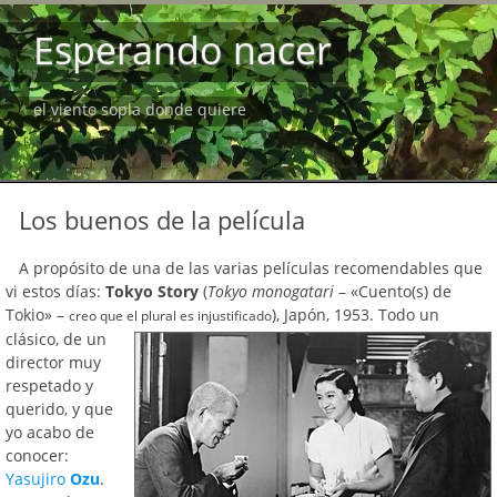
Esperando nacer
el viento sopla donde quiere
Los buenos de la película
A propósito de una de las varias películas recomendables que
vi estos días:
Tokyo Story
(
Tokyo monogatari
– «Cuento(s) de
Tokio» –
), Japón, 1953.
Todo un
creo que el plural es injustificado
clásico, de un
director muy
respetado y
querido, y que
yo acabo de
conocer:
Yasujiro
Ozu
.