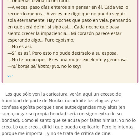
—Deberías olvidarlo del todo.
—A veces, paso días enteros sin pensar en él. Cada vez lo
recuerdo menos… A veces me digo que no puedo seguir
sola eternamente. Hay noches que paso en vela, pensando
en qué será de mí, si sigo así…. Cada noche que pasa
siento crecer la impaciencia… Mi corazón parece estar
esperando algo… Puro egoísmo.
—No es así.
—Sí, es así. Pero esto no pude decírselo a su esposa.
—No te preocupes. Eres una mujer excelente y generosa.
—(al borde del llanto)
¡No, no lo soy!
ver
Los que sólo ven la caricatura, verán aquí un exceso de
humildad de parte de Noriko: no admite los elogios y se
confiesa egoísta porque tiene autoexigencias muy altas (en
suma, negar su propia bondad sería un signo extra de su
bondad). Como el santo que se acusa por faltas nimias. Yo no lo
creo. Lo que creo… difícil que pueda explicarlo. Pero lo intento,
porque me importa – y no se trata de crítica de cine.