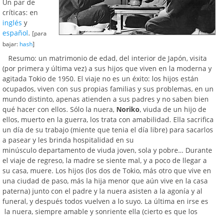
Un par de
críticas: en
inglés
y
español
.
[para
bajar:
hash
]
Resumo: un matrimonio de edad, del interior de Japón, visita
(por primera y última vez) a sus hijos que viven en la moderna y
agitada Tokio de 1950. El viaje no es un éxito: los hijos están
ocupados, viven con sus propias familias y sus problemas, en un
mundo distinto, apenas atienden a sus padres y no saben bien
qué hacer con ellos. Sólo la nuera,
Noriko
, viuda de un hijo de
ellos, muerto en la guerra, los trata con amabilidad. Ella sacrifica
un día de su trabajo (miente que tenia el día libre) para sacarlos
a pasear y les brinda hospitalidad en su
minúsculo departamento de viuda joven, sola y pobre… Durante
el viaje de regreso, la madre se siente mal, y a poco de llegar a
su casa, muere. Los hijos (los dos de Tokio, más otro que vive en
una ciudad de paso, más la hija menor que aún vive en la casa
paterna) junto con el padre y la nuera asisten a la agonía y al
funeral, y después todos vuelven a lo suyo. La última en irse es
la nuera, siempre amable y sonriente ella (cierto es que los