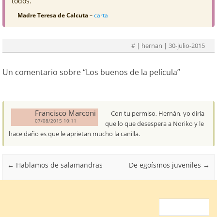
todos.
Madre Teresa de Calcuta
–
carta
#
| hernan | 30-julio-2015
Un comentario sobre “
Los buenos de la película
”
Francisco Marconi
Con tu permiso, Hernán, yo diría
07/08/2015 10:11
que lo que desespera a Noriko y le
hace daño es que le aprietan mucho la canilla.
Post navigation
←
Hablamos de salamandras
De egoísmos juveniles
→
Buscar: