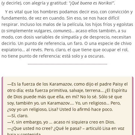
(y decirle), con alegría y gratitud:
“¡Qué buena es Noriko!”
.
Y es vital que los hombres podamos decir eso, con convicción y
fundamento, de vez en cuando. Sin eso, se nos hace difícil
respirar. Incluso los malos de la película, los hijos fríos y egoístas
(o simplemente vulgares,
comunes
)… acaso ellos también, a su
modo, con dosis variables de simpatía y de desprecio, necesitan
decirlo. Un punto de referencia, un faro. O una especie de chivo
expiatorio… al revés. Pero, claro, el que tiene que ocupar el rol,
no tiene punto de referencia; está solo y a oscuras.
—Es la fuerza de los Karamazov, como dijo el padre Paisy el
otro día; esta fuerza primitiva, salvaje, terrena… ¿El Espíritu
de Dios puede más que ella, en mí? No lo sé. Sólo sé que
soy, también yo, un Karamazov…. Yo, un religioso… Pero,
¿soy yo un religioso, Lisa? Usted lo afirmó hace poco.
—Sí, claro.
—Y, sin embargo, yo … acaso ni siquiera creo en Dios.
—¿Que usted no cree? ¿Qué le pasa? – articuló Lisa en voz
baja y contenida.