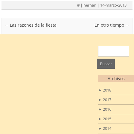
#
| hernan | 14-marzo-2013
Post navigation
←
Las razones de la fiesta
En otro tiempo
→
Buscar:
Archivos
►
2018
►
2017
►
2016
►
2015
►
2014