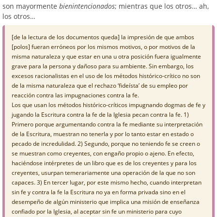
son mayormente
bienintencionados
; mientras que los otros… ah,
los otros…
[de la lectura de los documentos queda] la impresión de que ambos
[polos] fueran erróneos por los mismos motivos, o por motivos de la
misma naturaleza y que estar en una u otra posición fuera igualmente
grave para la persona y dañoso para su ambiente. Sin embargo, los
excesos racionalistas en el uso de los métodos histórico-crítico no son
de la misma naturaleza que el rechazo ‘fideísta’ de su empleo por
reacción contra las impugnaciones contra la fe.
Los que usan los métodos histórico-críticos impugnando dogmas de fe y
jugando la Escritura contra la fe de la Iglesia pecan contra la fe. 1)
Primero porque argumentando contra la fe mediante su interpretación
de la Escritura, muestran no tenerla y por lo tanto estar en estado o
pecado de incredulidad. 2) Segundo, porque no teniendo fe se creen o
se muestran como creyentes, con engaño propio o ajeno. En efecto,
haciéndose intérpretes de un libro que es de los creyentes y para los
creyentes, usurpan temerariamente una operación de la que no son
capaces. 3) En tercer lugar, por este mismo hecho, cuando interpretan
sin fe y contra la fe la Escritura no ya en forma privada sino en el
desempeño de algún ministerio que implica una misión de enseñanza
confiado por la Iglesia, al aceptar sin fe un ministerio para cuyo