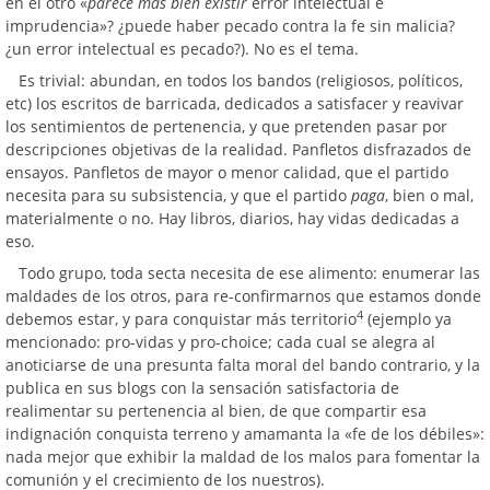
en el otro «
parece más bien existir
error intelectual e
imprudencia»? ¿puede haber pecado contra la fe sin malicia?
¿un error intelectual es pecado?). No es el tema.
Es trivial: abundan, en todos los bandos (religiosos, políticos,
etc) los escritos de barricada, dedicados a satisfacer y reavivar
los sentimientos de pertenencia, y que pretenden pasar por
descripciones objetivas de la realidad. Panfletos disfrazados de
ensayos. Panfletos de mayor o menor calidad, que el partido
necesita para su subsistencia, y que el partido
paga
, bien o mal,
materialmente o no. Hay libros, diarios, hay vidas dedicadas a
eso.
Todo grupo, toda secta necesita de ese alimento: enumerar las
maldades de los otros, para re-confirmarnos que estamos donde
4
debemos estar, y para conquistar más territorio
(ejemplo ya
mencionado: pro-vidas y pro-choice; cada cual se alegra al
anoticiarse de una presunta falta moral del bando contrario, y la
publica en sus blogs con la sensación satisfactoria de
realimentar su pertenencia al bien, de que compartir esa
indignación conquista terreno y amamanta la «fe de los débiles»:
nada mejor que exhibir la maldad de los malos para fomentar la
comunión y el crecimiento de los nuestros).