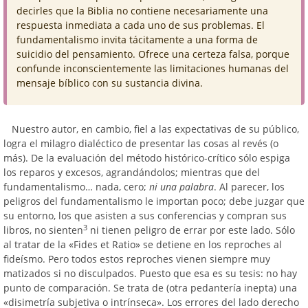
decirles que la Biblia no contiene necesariamente una
respuesta inmediata a cada uno de sus problemas. El
fundamentalismo invita tácitamente a una forma de
suicidio del pensamiento. Ofrece una certeza falsa, porque
confunde inconscientemente las limitaciones humanas del
mensaje bíblico con su sustancia divina.
Nuestro autor, en cambio, fiel a las expectativas de su público,
logra el milagro dialéctico de presentar las cosas al revés (o
más). De la evaluación del método histórico-crítico sólo espiga
los reparos y excesos, agrandándolos; mientras que del
fundamentalismo… nada, cero;
ni una palabra
. Al parecer, los
peligros del fundamentalismo le importan poco; debe juzgar que
su entorno, los que asisten a sus conferencias y compran sus
3
libros, no sienten
ni tienen peligro de errar por este lado. Sólo
al tratar de la «Fides et Ratio» se detiene en los reproches al
fideísmo. Pero todos estos reproches vienen siempre muy
matizados si no disculpados. Puesto que esa es su tesis: no hay
punto de comparación. Se trata de (otra pedantería inepta) una
«disimetría subjetiva o intrínseca». Los errores del lado derecho