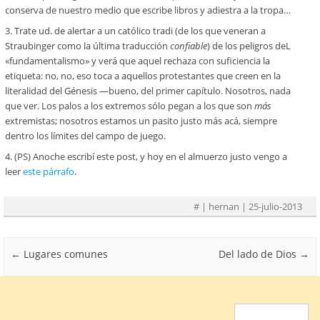
conserva de nuestro medio que escribe libros y adiestra a la tropa…
3. Trate ud. de alertar a un católico tradi (de los que veneran a
Straubinger como la última traducción
confiable
) de los peligros deL
«fundamentalismo» y verá que aquel rechaza con suficiencia la
etiqueta: no, no, eso toca a aquellos protestantes que creen en la
literalidad del Génesis —bueno, del primer capítulo. Nosotros, nada
que ver. Los palos a los extremos sólo pegan a los que son
más
extremistas; nosotros estamos un pasito justo más acá, siempre
dentro los límites del campo de juego.
4. (PS) Anoche escribí este post, y hoy en el almuerzo justo vengo a
leer
este párrafo
.
#
| hernan | 25-julio-2013
Post navigation
←
Lugares comunes
Del lado de Dios
→
Buscar: