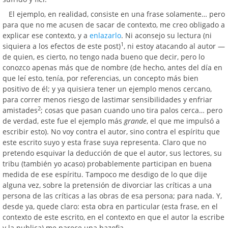
El ejemplo, en realidad, consiste en una frase solamente… pero
para que no me acusen de sacar de contexto, me creo obligado a
explicar ese contexto, y a
enlazarlo
. Ni aconsejo su lectura (ni
1
siquiera a los efectos de este post)
, ni estoy atacando al autor —
de quien, es cierto, no tengo nada bueno que decir, pero lo
conozco apenas más que de nombre (de hecho, antes del día en
que leí esto, tenía, por referencias, un concepto más bien
positivo de él; y ya quisiera tener un ejemplo menos cercano,
para correr menos riesgo de lastimar sensibilidades y enfriar
2
amistades
; cosas que pasan cuando uno tira palos cerca… pero
de verdad, este fue el ejemplo más
grande
, el que me impulsó a
escribir esto). No voy contra el autor, sino contra el espíritu que
este escrito suyo y esta frase suya representa. Claro que no
pretendo esquivar la deducción de que el autor, sus lectores, su
tribu (también yo acaso) probablemente participan en buena
medida de ese espíritu. Tampoco me desdigo de lo que dije
alguna vez, sobre la pretensión de divorciar las críticas a una
persona de las críticas a las obras de esa persona; para nada. Y,
desde ya, quede claro: esta obra en particular (esta frase, en el
contexto de este escrito, en el contexto en que el autor la escribe
y la publica) me parece una bazofia.