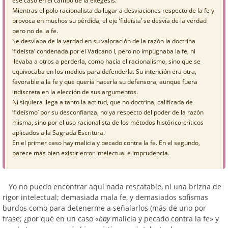
ese caso en el campo de la exégesis.
Mientras el polo racionalista da lugar a desviaciones respecto de la fe y
provoca en muchos su pérdida, el eje ‘fideísta’ se desvía de la verdad
pero no de la fe.
Se desviaba de la verdad en su valoración de la razón la doctrina
‘fideísta’ condenada por el Vaticano I, pero no impugnaba la fe, ni
llevaba a otros a perderla, como hacía el racionalismo, sino que se
equivocaba en los medios para defenderla. Su intención era otra,
favorable a la fe y que quería hacerla su defensora, aunque fuera
indiscreta en la elección de sus argumentos.
Ni siquiera llega a tanto la actitud, que no doctrina, calificada de
‘fideísmo’ por su desconfianza, no ya respecto del poder de la razón
misma, sino por el uso racionalista de los métodos histórico-críticos
aplicados a la Sagrada Escritura.
En el primer caso hay malicia y pecado contra la fe. En el segundo,
parece más bien existir error intelectual e imprudencia.
Yo no puedo encontrar aquí nada rescatable, ni una brizna de
rigor intelectual; demasiada mala fe, y demasiados sofismas
burdos como para detenerme a señalarlos (más de uno por
frase; ¿por qué en un caso «
hay
malicia y pecado contra la fe» y