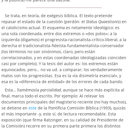
Se trata, en teoría, de exégesis bíblica. El texto pretende
repasar el estado de la cuestión (perdón: el
Status Quaestionis
) en
el catolicismo actual. El esquema es netamente ideológico: es
una sola coordenada, entre dos extremos o «dos polos»; a la
izquierda (digamos) el progresista-racionalista-crítico-liberal, a la
derecha el tradicionalista-fideísta-fundamentalista-conservador
(los términos no son sinónimos, claro, pero están
correlacionados, y en estas coordenadas ideologizadas coinciden
casi por completo). Y la tesis del autor es: los extremos están
equivocados, pero… no va ud. a comparar; los verdaderamente
malos son los progresistas. Esa es la «la disimetría esencial», y
esa es la «diferencia de entidad» de los errores de cada bando.
Esta… llamémosla
parcialidad
, aunque se hace más explícita al
final, marca todo el escrito. Por ejemplo: Al relevar los
documentos principales del magisterio reciente (no hay muchos),
se detiene en
este
de la Pontificia Comisión Bíblica (1993), quizás
el más importante -y, este sí, de lectura recomendable. Esta
exposición (que firma Ratzinger, en su calidad de Presidente de
la Comisión) recorre en su primera parte primera los distintos