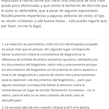
impulsado a reprocharme por hacer una montaña de una frase
quizás
poco afortunada, y que sienta la tentación de decirme que
el autor es defendible, que a pesar de algunas expresiones
filosóficamente imperfectas y algunos defectos de estilo, el tipo
es «buen cristiano», y «de buena línea»… sólo puedo rogarle que,
por favor, no me lo diga).
1. La redacción es penosísima, todos los tics del ensayista ocupado
en posar más que en pensar: «En segundo lugar corresponde
llamar la atención sobre la conveniencia de diagnosticar la
diferencia de entidad de ambos extremos opuestos, señalados por
los documentos del Magisterio, tanto más y precisamente porque
los documentos del Magisterio no incursionan en estos aspectos.»
Pase lo de «diagnosticar», pase lo de «tanto más y precisamente»,
pase la repetición «de documentos del Magisterio»… pero que
alguien estampe «corresponde llamar la atención sobre la
conveniencia» en lugar de escribir llanamente «conviene»… no, lo
siento, para mí esto no es
mera
cuestión de estilo, esto es
descalificador.
2. Ya me pasó algo de esto cuando critiqué a (el?) otro jesuita