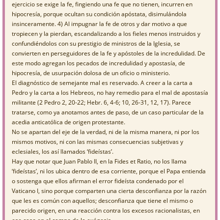
ejercicio se exige la fe, fingiendo una fe que no tienen, incurren en
hipocresía, porque ocultan su condición apóstata, disimulándola
insinceramente. 4) Al impugnar la fe de otros y dar motivo a que
tropiecen y la pierdan, escandalizando a los fieles menos instruidos y
confundiéndolos con su prestigio de ministros de la Iglesia, se
convierten en perseguidores de la fe y apóstoles de la incredulidad. De
este modo agregan los pecados de incredulidad y apostasía, de
hipocresía, de usurpación dolosa de un oficio o ministerio.
El diagnóstico de semejante mal es reservado. A creer a la carta a
Pedro y la carta a los Hebreos, no hay remedio para el mal de apostasía
militante (2 Pedro 2, 20-22; Hebr. 6, 4-6; 10, 26-31, 12, 17). Parece
tratarse, como ya anotamos antes de paso, de un caso particular de la
acedia anticatólica de origen protestante.
No se apartan del eje de la verdad, ni de la misma manera, ni por los
mismos motivos, ni con las mismas consecuencias subjetivas y
eclesiales, los así llamados ‘fideístas’.
Hay que notar que Juan Pablo II, en la Fides et Ratio, no los llama
‘fideístas’, ni los ubica dentro de esa corriente, porque el Papa entienda
o sostenga que ellos afirman el error fideísta condenado por el
Vaticano I, sino porque comparten una cierta desconfianza por la razón
que les es común con aquellos; desconfianza que tiene el mismo o
parecido origen, en una reacción contra los excesos racionalistas, en