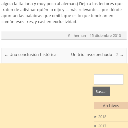
algo a la italiana y muy poco al alemán.) Dejo a los lectores que
traten de adivinar quién lo dijo y —más relevante— por dónde
apuntan las palabras que omití, qué es lo que tendrían en
común esos tres, y casi en exclusividad.
#
| hernan | 15-diciembre-2010
Post navigation
←
Una conclusión histórica
Un trío insospechado – 2
→
Buscar:
Archivos
►
2018
►
2017