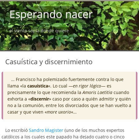
Esperando nacer
el viento sopla donde quiere
Casuística y discernimiento
… Francisco ha polemizado fuertemente contra lo que
llama «la
casuística
«. Lo cual —
en rigor lógico
— es
precisamente lo que recomienda la
Amoris Laetitia
cuando
exhorta a «
discernir
» caso por caso a quién admitir y quién
no a la comunión, entre los divorciados que se han vuelto a
casar y que viven «
more uxorio
«…
Lo escribió
Sandro Magister
(uno de los muchos expertos
católicos a los cuales este papado ha dejado cuatro o cinco