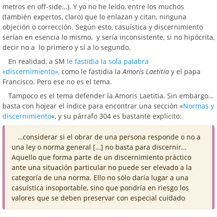
metros en off-side…). Y yo no he leído, entre los muchos
(también expertos, claro) que lo enlazan y citan, ninguna
objeción o corrección. Según esto, casuística y discernimiento
serían en esencia lo mismo, y sería inconsistente, si no hipócrita,
decir no a lo primero y sí a lo segundo.
En realidad, a SM
le fastidia la sola palabra
«discernimiento»,
como le fastidia la
Amoris Laetitia
y el papa
Francisco. Pero ese no es el tema.
Tampoco es el tema defender la Amoris Laetitia. Sin embargo…
basta con hojear el índice para encontrar una sección «
Normas y
discernimiento
«, y su párrafo 304 es bastante explícito:
…considerar si el obrar de una persona responde o no a
una ley o norma general […] no basta para discernir…
Aquello que forma parte de un discernimiento práctico
ante una situación particular no puede ser elevado a la
categoría de una norma. Ello no sólo daría lugar a una
casuística insoportable, sino que pondría en riesgo los
valores que se deben preservar con especial cuidado