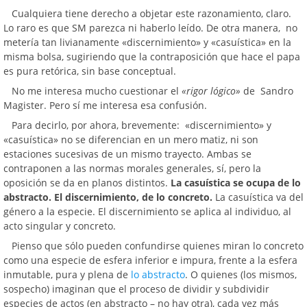
Cualquiera tiene derecho a objetar este razonamiento, claro.
Lo raro es que SM parezca ni haberlo leído. De otra manera, no
metería tan livianamente «discernimiento» y «casuística» en la
misma bolsa, sugiriendo que la contraposición que hace el papa
es pura retórica, sin base conceptual.
No me interesa mucho cuestionar el
«
rigor lógico»
de Sandro
Magister. Pero sí me interesa esa confusión.
Para decirlo, por ahora, brevemente: «discernimiento» y
«casuística» no se diferencian en un mero matiz, ni son
estaciones sucesivas de un mismo trayecto. Ambas se
contraponen a las normas morales generales, sí, pero la
oposición se da en planos distintos.
La casuística se ocupa de lo
abstracto. El discernimiento, de lo concreto.
La casuística va del
género a la especie. El discernimiento se aplica al individuo, al
acto singular y concreto.
Pienso que sólo pueden confundirse quienes miran lo concreto
como una especie de esfera inferior e impura, frente a la esfera
inmutable, pura y plena de
lo abstracto
. O quienes (los mismos,
sospecho) imaginan que el proceso de dividir y subdividir
especies de actos (en abstracto – no hay otra), cada vez más