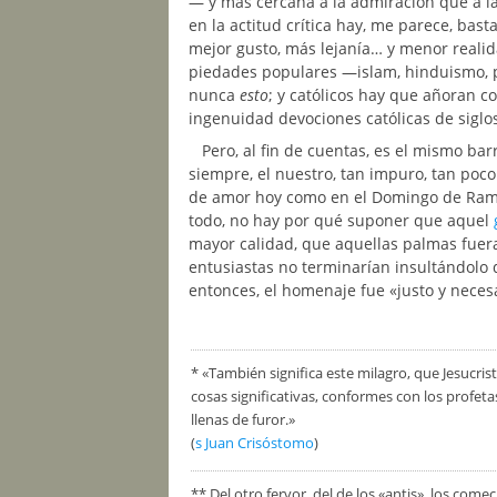
— y más cercana a la admiración que a la
en la actitud crítica hay, me parece, bas
mejor gusto, más lejanía… y menor reali
piedades populares
—islam, hinduismo,
nunca
esto
; y católicos hay que añoran 
ingenuidad devociones católicas de sigl
Pero, al fin de cuentas, es el mismo b
siempre, el nuestro, tan impuro, tan poco 
de amor hoy como en el Domingo de Ram
todo, no hay por qué suponer que aquel
mayor calidad, que aquellas palmas fuera
entusiastas no terminarían insultándolo 
entonces, el homenaje fue «justo y neces
* «También significa este milagro, que Jesucris
cosas significativas, conformes con los profe
llenas de furor.»
(
s Juan Crisóstomo
)
** Del otro fervor, del de los «antis», los com