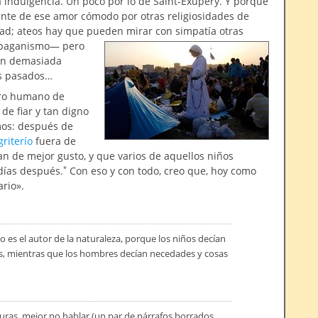
 indulgencia. Un poco por lo de Saint-Exupery. Y porque
tante de ese amor cómodo por otras religiosidades de
dad; ateos hay que pueden mirar con simpatía otras
 paganismo— pero
con demasiada
os pasados…
arro humano de
de fiar y tan digno
os: después de
griterío
fuera de
n de mejor gusto, y que varios de aquellos niños
días después.
Con eso y con todo, creo que, hoy como
*
ario».
to es el autor de la naturaleza, porque los niños decían
tas, mientras que los hombres decían necedades y cosas
ecuras, mejor no hablar (un par de párrafos borrados