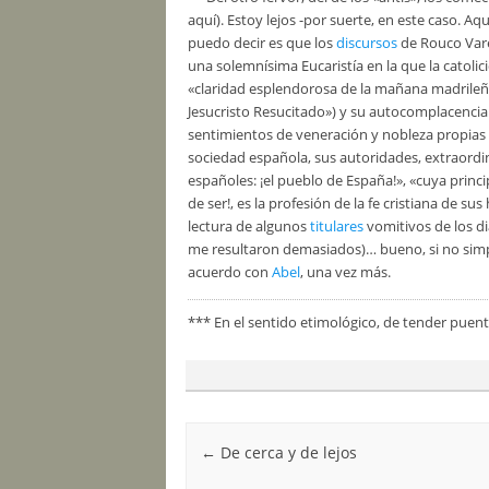
aquí). Estoy lejos -por suerte, en este caso. A
puedo decir es que los
discursos
de Rouco Vare
una solemnísima Eucaristía en la que la catolici
«claridad esplendorosa de la mañana madrileña 
Jesucristo Resucitado») y su autocomplacenci
sentimientos de veneración y nobleza propias d
sociedad española, sus autoridades, extraord
españoles: ¡el pueblo de España!», «cuya princi
de ser!, es la profesión de la fe cristiana de sus 
lectura de algunos
titulares
vomitivos de los dia
me resultaron demasiados)… bueno, si no simp
acuerdo con
Abel
, una vez más.
*** En el sentido etimológico, de tender puente
Post navigation
←
De cerca y de lejos