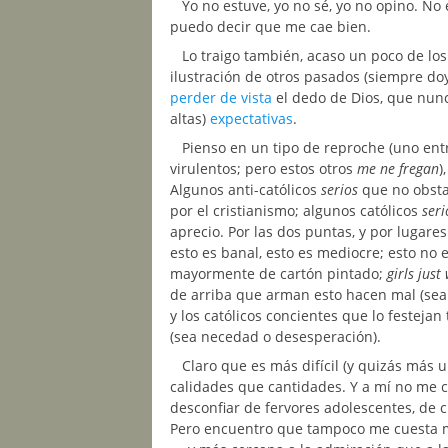
Yo no estuve, yo no sé, yo no opino. No 
puedo decir que me cae bien.
Lo traigo también, acaso un poco de los
ilustración de otros pasados (siempre doy
perder de vista
el dedo de Dios, que nunc
altas)
expectativas
.
Pienso en un tipo de reproche (uno ent
virulentos; pero estos otros
me ne fregan
)
Algunos anti-católicos
serios
que no obsta
por el cristianismo; algunos católicos
seri
aprecio. Por las dos puntas, y por lugares
esto es banal, esto es mediocre; esto no e
mayormente
de cartón pintado;
girls just
de arriba que arman esto hacen mal (sea 
y los católicos concientes que lo festeja
(sea necedad o desesperación).
Claro que es más difícil (y quizás más 
calidades que cantidades. Y a mí no me 
desconfiar de fervores adolescentes, de 
Pero encuentro que tampoco me cuesta m