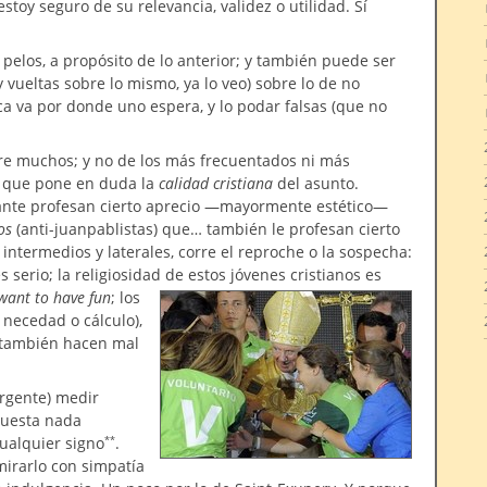
estoy seguro de su relevancia, validez o utilidad. Sí
 pelos, a propósito de lo anterior; y también puede ser
 vueltas sobre lo mismo, ya lo veo) sobre lo de no
a va por donde uno espera, y lo podar falsas (que no
re muchos; y no de los más frecuentados ni más
, que pone en duda la
calidad cristiana
del asunto.
nte profesan cierto aprecio —mayormente estético—
os
(anti-juanpablistas) que… también le profesan cierto
 intermedios y laterales, corre el reproche o la sospecha:
s serio; la religiosidad de estos jóvenes cristianos es
 want to have fun
; los
necedad o cálculo),
n también hacen mal
urgente) medir
cuesta nada
cualquier signo
.
**
irarlo con simpatía