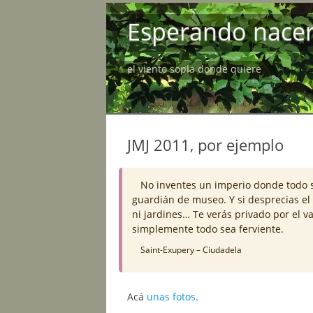
Esperando nace
el viento sopla donde quiere
JMJ 2011, por ejemplo
No inventes un imperio donde todo s
guardián de museo. Y si desprecias el m
ni jardines… Te verás privado por el v
simplemente todo sea ferviente.
Saint-Exupery – Ciudadela
Acá
unas fotos
.