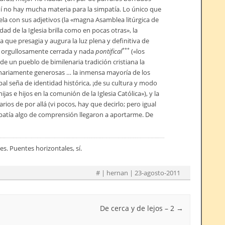
quí no hay mucha materia para la simpatía. Lo único que
la con sus adjetivos (la «magna Asamblea litúrgica de
dad de la Iglesia brilla como en pocas otras», la
que presagia y augura la luz plena y definitiva de
***
a orgullosamente cerrada y nada
pontifical
(«los
e un pueblo de bimilenaria tradición cristiana la
inariamente generosas … la inmensa mayoría de los
pal seña de identidad histórica, ¡de su cultura y modo
hijas e hijos en la comunión de la Iglesia Católica»), y la
rios de por allá (vi pocos, hay que decirlo; pero igual
atía algo de comprensión llegaron a aportarme. De
s. Puentes horizontales, sí.
#
| hernan | 23-agosto-2011
De cerca y de lejos – 2
→