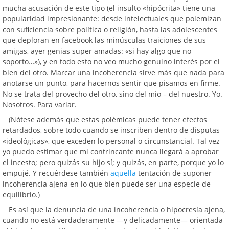
mucha acusación de este tipo (el insulto «hipócrita» tiene una
popularidad impresionante: desde intelectuales que polemizan
con suficiencia sobre política o religión, hasta las adolescentes
que deploran en facebook las minúsculas traiciones de sus
amigas, ayer genias super amadas: «si hay algo que no
soporto…»), y en todo esto no veo mucho genuino interés por el
bien del otro. Marcar una incoherencia sirve más que nada para
anotarse un punto, para hacernos sentir que pisamos en firme.
No se trata del provecho del otro, sino del mío – del nuestro. Yo.
Nosotros. Para variar.
(Nótese además que estas polémicas puede tener efectos
retardados, sobre todo cuando se inscriben dentro de disputas
«ideológicas», que exceden lo personal o circunstancial. Tal vez
yo puedo estimar que mi contrincante nunca llegará a aprobar
el incesto; pero quizás su hijo sí; y quizás, en parte, porque yo lo
empujé. Y recuérdese también
aquella
tentación de suponer
incoherencia ajena en lo que bien puede ser una especie de
equilibrio.)
Es así que la denuncia de una incoherencia o hipocresía ajena,
cuando no está verdaderamente —y delicadamente— orientada