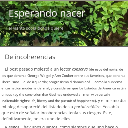
Esperando nacer
el viento sopla donde quiere
De incoherencias
El post pasado molestó a un lector
conserva
(de esos del norte, de
los que tienen a George Weigel y Ann Coulter entre sus favoritos, que ponen al
liberalismo —el de izquierda; progresismo diríamos acá— como la suprema
encarnación moderna del mal, y consideran que los Estados de América están
unidos «by the conviction that God has endowed all men with certain
, y el mismo día
inalienable rights: life, liberty and the pursuit of happiness»)
mi blog desapareció del listado de su
portal católico
. Yo sabía
que esto de señalar incoherencias tenía sus riesgos. Este,
definitivamente, no era uno de ellos.
Riesgos… hay unos cuantos; como siempre que uno hace o