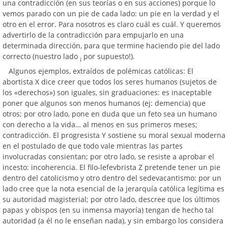
una contradicción (en sus teorías o en sus acciones) porque lo
vemos parado con un pie de cada lado: un pie en la verdad y el
otro en el error. Para nosotros es claro cuál es cuál. Y queremos
advertirlo de la contradicción para empujarlo en una
determinada dirección, para que termine haciendo pie del lado
correcto (nuestro lado
por supuesto!).
¡
Algunos ejemplos, extraídos de polémicas católicas: El
abortista X dice creer que todos los seres humanos (sujetos de
los «derechos») son iguales, sin graduaciones: es inaceptable
poner que algunos son menos humanos (ej: demencia) que
otros; por otro lado, pone en duda que un feto sea un humano
con derecho a la vida… al menos en sus primeros meses;
contradicción. El progresista Y sostiene su moral sexual moderna
en el postulado de que todo vale mientras las partes
involucradas consientan; por otro lado, se resiste a aprobar el
incesto: incoherencia. El filo-lefevbrista Z pretende tener un pie
dentro del catolicismo y otro dentro del sedevacantismo: por un
lado cree que la nota esencial de la jerarquía católica legítima es
su autoridad magisterial; por otro lado, descree que los últimos
papas y obispos (en su inmensa mayoría) tengan de hecho tal
autoridad (a él no le enseñan nada), y sin embargo los considera