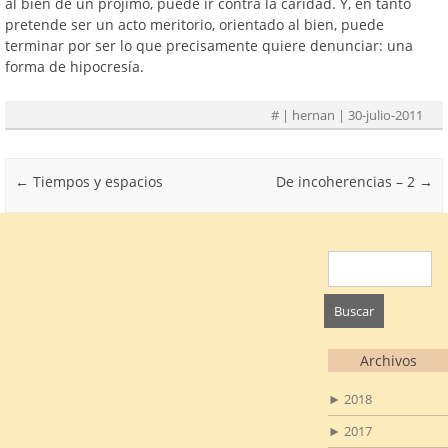
al bien de un prójimo, puede ir contra la caridad. Y, en tanto
pretende ser un acto meritorio, orientado al bien, puede
terminar por ser lo que precisamente quiere denunciar: una
forma de hipocresía.
#
| hernan | 30-julio-2011
Post navigation
←
Tiempos y espacios
De incoherencias – 2
→
Buscar:
Archivos
►
2018
►
2017