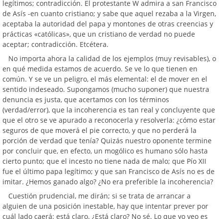
legítimos; contradicción. El protestante W admira a san Francisco
de Asís -en cuanto cristiano; y sabe que aquel rezaba a la Virgen,
aceptaba la autoridad del papa y montones de otras creencias y
prácticas «católicas», que un cristiano de verdad no puede
aceptar; contradicción. Etcétera.
No importa ahora la calidad de los ejemplos (muy revisables), o
en qué medida estamos de acuerdo. Se ve lo que tienen en
común. Y se ve un peligro, el más elemental: el de mover en el
sentido indeseado. Supongamos (mucho suponer) que nuestra
denuncia es justa, que acertamos con los términos
(verdad/error), que la incoherencia es tan real y concluyente que
que el otro se ve apurado a reconocerla y resolverla: ¿cómo estar
seguros de que moverá el pie correcto, y que no perderá la
porción de verdad que tenía? Quizás nuestro oponente termine
por concluir que, en efecto, un mogólico es humano sólo hasta
cierto punto; que el incesto no tiene nada de malo; que Pío XII
fue el último papa legítimo; y que san Francisco de Asís no es de
imitar. ¿Hemos ganado algo? ¿No era preferible la incoherencia?
Cuestión prudencial, me dirán; si se trata de arrancar a
alguien de una posición inestable, hay que intentar prever por
cuál lado caerá: está claro. ¿Está claro? No sé. Lo que yo veo es