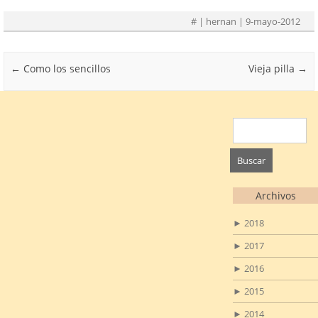
#
| hernan | 9-mayo-2012
Post navigation
←
Como los sencillos
Vieja pilla
→
Buscar:
Archivos
►
2018
►
2017
►
2016
►
2015
►
2014