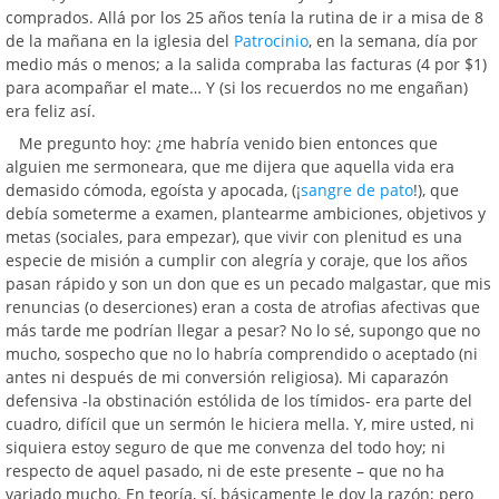
comprados. Allá por los 25 años tenía la rutina de ir a misa de 8
de la mañana en la iglesia del
Patrocinio
, en la semana, día por
medio más o menos; a la salida compraba las facturas (4 por $1)
para acompañar el mate… Y (si los recuerdos no me engañan)
era feliz así.
Me pregunto hoy: ¿me habría venido bien entonces que
alguien me sermoneara, que me dijera que aquella vida era
demasido cómoda, egoísta y apocada, (¡
sangre de pato
!), que
debía someterme a examen, plantearme ambiciones, objetivos y
metas (sociales, para empezar), que vivir con plenitud es una
especie de misión a cumplir con alegría y coraje, que los años
pasan rápido y son un don que es un pecado malgastar, que mis
renuncias (o deserciones) eran a costa de atrofias afectivas que
más tarde me podrían llegar a pesar? No lo sé, supongo que no
mucho, sospecho que no lo habría comprendido o aceptado (ni
antes ni después de mi conversión religiosa). Mi caparazón
defensiva -la obstinación estólida de los tímidos- era parte del
cuadro, difícil que un sermón le hiciera mella. Y, mire usted, ni
siquiera estoy seguro de que me convenza del todo hoy; ni
respecto de aquel pasado, ni de este presente – que no ha
variado mucho. En teoría, sí, básicamente le doy la razón; pero