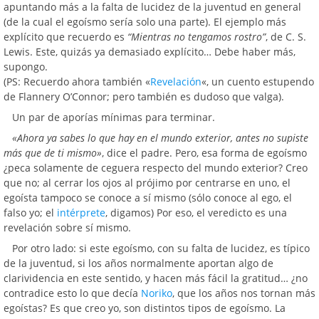
apuntando más a la falta de lucidez de la juventud en general
(de la cual el egoísmo sería solo una parte). El ejemplo más
explícito que recuerdo es
“Mientras no tengamos rostro”
, de C. S.
Lewis. Este, quizás ya demasiado explícito… Debe haber más,
supongo.
(PS: Recuerdo ahora también «
Revelación
«, un cuento estupendo
de Flannery O’Connor; pero también es dudoso que valga).
Un par de aporías mínimas para terminar.
«Ahora ya sabes lo que hay en el mundo exterior, antes no supiste
más que de ti mismo»
, dice el padre. Pero, esa forma de egoísmo
¿peca solamente de ceguera respecto del mundo exterior? Creo
que no; al cerrar los ojos al prójimo por centrarse en uno, el
egoísta tampoco se conoce a sí mismo (sólo conoce al ego, el
falso yo; el
intérprete
, digamos) Por eso, el veredicto es una
revelación sobre sí mismo.
Por otro lado: si este egoísmo, con su falta de lucidez, es típico
de la juventud, si los años normalmente aportan algo de
clarividencia en este sentido, y hacen más fácil la gratitud… ¿no
contradice esto lo que decía
Noriko
, que los años nos tornan más
egoístas? Es que creo yo, son distintos tipos de egoísmo. La