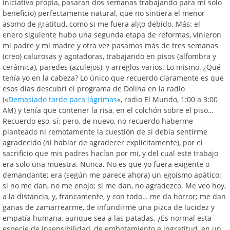
iniciativa propia, pasaran dos semanas trabajando para mi solo
beneficio) perfectamente natural, que no sintiera el menor
asomo de gratitud, como si me fuera algo debido. Más: el
enero siguiente hubo una segunda etapa de reformas, vinieron
mi padre y mi madre y otra vez pasamos más de tres semanas
(creo) calurosas y agotadoras, trabajando en pisos (alfombra y
cerámica), paredes (azulejos), y arreglos varios. Lo mismo. ¿Qué
tenía yo en la cabeza? Lo único que recuerdo claramente es que
esos días descubrí el programa de Dolina en la radio
(«
Demasiado tarde para lágrimas
«, radio El Mundo, 1:00 a 3:00
AM) y tenía que contener la risa, en el colchón sobre el piso…
Recuerdo eso, sí; pero, de nuevo, no recuerdo haberme
planteado ni remotamente la cuestión de si debía sentirme
agradecido (ni hablar de agradecer explicitamente), por el
sacrificio que mis padres hacían por mi, y del cual este trabajo
era solo una muestra. Nunca. No es que yo fuera exigente o
demandante; era (según me parece ahora) un egoísmo apático:
si no me dan, no me enojo; si me dan, no agradezco. Me veo hoy,
a la distancia, y, francamente, y con todo… me da horror; me dan
ganas de zamarrearme, de infundirme una pizca de lucidez y
empatía humana, aunque sea a las patadas. ¿Es normal esta
especie de insensibilidad, de embotamiento e ingratitud, en un