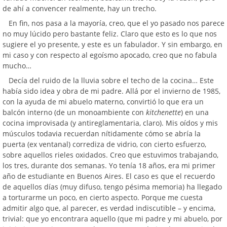
de ahí a convencer realmente, hay un trecho.
En fin, nos pasa a la mayoría, creo, que el yo pasado nos parece
no muy lúcido pero bastante feliz. Claro que esto es lo que nos
sugiere el yo presente, y este es un fabulador. Y sin embargo, en
mi caso y con respecto al egoísmo apocado, creo que no fabula
mucho…
Decía del ruido de la lluvia sobre el techo de la cocina… Este
había sido idea y obra de mi padre. Allá por el invierno de 1985,
con la ayuda de mi abuelo materno, convirtió lo que era un
balcón interno (de un monoambiente con
kitchenette
) en una
cocina improvisada (y antireglamentaria, claro). Mis oídos y mis
músculos todavia recuerdan nítidamente cómo se abría la
puerta (ex ventanal) corrediza de vidrio, con cierto esfuerzo,
sobre aquellos rieles oxidados. Creo que estuvimos trabajando,
los tres, durante dos semanas. Yo tenía 18 años, era mi primer
año de estudiante en Buenos Aires. El caso es que el recuerdo
de aquellos días (muy difuso, tengo pésima memoria) ha llegado
a torturarme un poco, en cierto aspecto. Porque me cuesta
admitir algo que, al parecer, es verdad indiscutible – y encima,
trivial: que yo encontrara aquello (que mi padre y mi abuelo, por