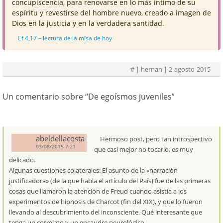
concupiscencia, para renovarse en lo más íntimo de su
espíritu y revestirse del hombre nuevo, creado a imagen de
Dios en la justicia y en la verdadera santidad.
Ef 4,17 – lectura de la misa de hoy
#
| hernan | 2-agosto-2015
Un comentario sobre “
De egoísmos juveniles
”
abeldellacosta
Hermoso post, pero tan introspectivo
03/08/2015 7:21
que casi mejor no tocarlo, es muy
delicado.
Algunas cuestiones colaterales: El asunto de la «narración
justificadora» (de la que habla el artículo del País) fue de las primeras
cosas que llamaron la atención de Freud cuando asistía a los
experimentos de hipnosis de Charcot (fin del XIX), y que lo fueron
llevando al descubrimiento del inconsciente. Qué interesante que
tenga un correlato y un encaudre neurológico.