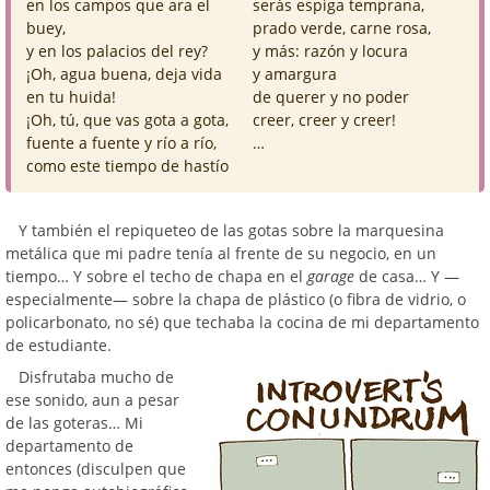
en los campos que ara el
serás espiga temprana,
buey,
prado verde, carne rosa,
y en los palacios del rey?
y más: razón y locura
¡Oh, agua buena, deja vida
y amargura
en tu huida!
de querer y no poder
¡Oh, tú, que vas gota a gota,
creer, creer y creer!
fuente a fuente y río a río,
…
como este tiempo de hastío
Y también el repiqueteo de las gotas sobre la marquesina
metálica que mi padre tenía al frente de su negocio, en un
tiempo… Y sobre el techo de chapa en el
garage
de casa… Y —
especialmente— sobre la chapa de plástico (o fibra de vidrio, o
policarbonato, no sé) que techaba la cocina de mi departamento
de estudiante.
Disfrutaba mucho de
ese sonido, aun a pesar
de las goteras… Mi
departamento de
entonces (disculpen que