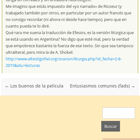
Me imagino que estás impuesto del «yo narrado» de Ricoeur (y
trabajado también por otros, en particular por un autor francés que
no consigo recordar (ni ahora ni desde hace tiempo), pero que en
cuanto pueda te lo diré.
Qué rara me suena la traducción de Efesios, es la versión litúrgica que
se está usando en Argentina? No digo que esté mal, pero la verdad
que empobrece bastante la fuerza de ese texto. Sin que sea tampoco
ultraliteral, pero mira la de A. Shökel:
http://www.eltestigofiel.org/oracion/liturgia.php?id_fecha=2-8-
2015&idu=lecturas
Post navigation
←
Los buenos de la película
Entusiasmos comunes (fads)
→
Buscar: