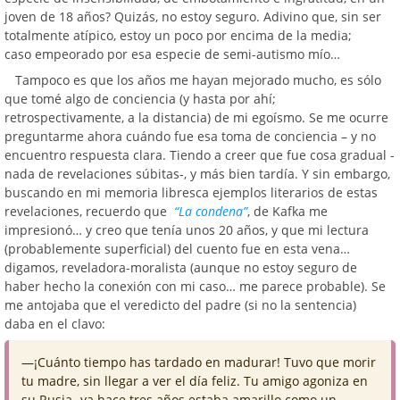
joven de 18 años? Quizás, no estoy seguro. Adivino que, sin ser
totalmente atípico, estoy un poco por encima de la media;
caso empeorado por esa especie de semi-autismo mío…
Tampoco es que los años me hayan mejorado mucho, es sólo
que tomé algo de conciencia (y hasta por ahí;
retrospectivamente, a la distancia) de mi egoísmo. Se me ocurre
preguntarme ahora cuándo fue esa toma de conciencia – y no
encuentro respuesta clara. Tiendo a creer que fue cosa gradual -
nada de revelaciones súbitas-, y más bien tardía. Y sin embargo,
buscando en mi memoria libresca ejemplos literarios de estas
revelaciones, recuerdo que
“La condena”
, de Kafka me
impresionó… y creo que tenía unos 20 años, y que mi lectura
(probablemente superficial) del cuento fue en esta vena…
digamos, reveladora-moralista (aunque no estoy seguro de
haber hecho la conexión con mi caso… me parece probable). Se
me antojaba que el veredicto del padre (si no la sentencia)
daba en el clavo:
—¡Cuánto tiempo has tardado en madurar! Tuvo que morir
tu madre, sin llegar a ver el día feliz. Tu amigo agoniza en
su Rusia -ya hace tres años estaba amarillo como un