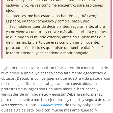
cadáver- y yo, ya ves cómo me encuentro, para eso tienes
ojos.
—¡Entonces, me has estado acechando! — gritó Georg.
El padre, en tono compasivo y como al pasar, dijo:
—Eso hubieras querido decirlo antes, seguramente; ahora
ya no viene a cuento —y en voz más alta: — Ahora ya sabes
lo que hay en el mundo exterior, antes no supiste más que
de ti mismo. Es cierto que eras como un niño inocente,
pero aún más cierto es que fuiste un hombre diabólico. Por
lo tanto, atiende: yo te condeno a morir ahogado.
¿Es un tema convencional, un tópico literario o moral, esto de
revelársele a uno el yo pasado como fatalmente egocéntrico y
obtuso? ¿Descubrir con vergüenza que nuestra vida pasada, con
todas sus justificaciones trabajosamente construidas, sus
protestas y sus logros son una pura miseria, berrinches y
vanidades de un niño necio y egoísta? Debería serlo, pienso,
pero no encuentro muchos ejemplos – y no estoy seguro de que
«La Condena»
cuente.
“
El adolescente
”
, de Dostoyevsky, tiene
quizás algo de esto, pero con mucha más ambigüedad, y