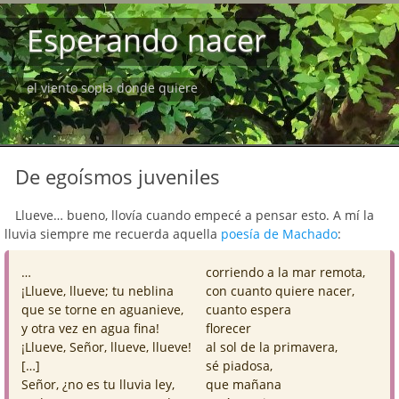
Esperando nacer
el viento sopla donde quiere
De egoísmos juveniles
Llueve… bueno, llovía cuando empecé a pensar esto. A mí la
lluvia siempre me recuerda aquella
poesía de Machado
:
…
corriendo a la mar remota,
¡Llueve, llueve; tu neblina
con cuanto quiere nacer,
que se torne en aguanieve,
cuanto espera
y otra vez en agua fina!
florecer
¡Llueve, Señor, llueve, llueve!
al sol de la primavera,
[…]
sé piadosa,
Señor, ¿no es tu lluvia ley,
que mañana