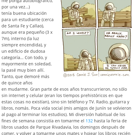
me ponga autobiográfico,
por una vez…)
tenía buena ubicación
para un estudiante (cerca
de Santa Fe y Callao),
aunque era pequeño (3 x
7m), interno (la luz
siempre encendida), y
un edificio de dudosa
categoría… Con todo, y
mayormente en soledad,
la pasé muy bien allí.
Tanto, que demoré más
de quince años
en mudarme. Gran parte de esos años transcurrieron, no sólo
sin internet y celular (eran los tiempos prehistóricos en que
estas cosas no existían), sino sin teléfono y TV. Radio, guitarra y
libros, nomás. Poca vida social (mis amigos de Junín se volvieron
al pago al terminar los estudios). Mi diversión habitual de los
fines de semana consistía en tomarme el
132
hasta la feria de
libros usados de Parque Rivadavia, los domingos después de
comer, y volver a tomarme unos mates y hojear los libros recién