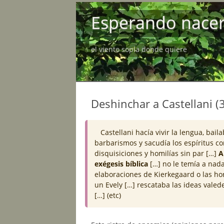
Esperando nace
el viento sopla donde quiere
Deshinchar a Castellani (3
Castellani hacía vivir la lengua, bail
barbarismos y sacudía los espíritus c
disquisiciones y homilías sin par […]
A
exégesis bíblica
[…] no le temía a nada
elaboraciones de Kierkegaard o las ho
un Evely […] rescataba las ideas vale
[…] (etc)