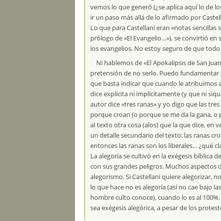
vemos lo que generó (¿se aplica aquí lo de lo
ir un paso más allá de lo afirmado por Castell
Lo que para Castellani eran «notas sencillas so
prólogo de «El Evangelio…»), se convirtió en 
los evangelios. No estoy seguro de que todo 
Ni hablemos de «El Apokalipsis de San Juan
pretensión de no serlo. Puedo fundamentar es
que basta indicar que cuando le atribuimos a
dice explícita ni implícitamente (y que ni si
autor dice «tres ranas» y yo digo que las tre
porque croan (o porque se me da la gana, o p
al texto otra cosa (alos) que la que dice, en
un detalle secundario del texto: las ranas croa
entonces las ranas son los liberales… ¿qué cl
La alegoría se cultivó en la exégesis bíblica d
con sus grandes peligros. Muchos aspectos de
alegorismo. Si Castellani quiere alegorizar, 
lo que hace no es alegoría (así no cae bajo la
hombre culto conoce), cuando lo es al 100%. 
sea exégesis alegórica, a pesar de los protest