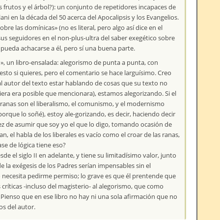
s frutos y el árbol?): un conjunto de repetidores incapaces de
ani en la década del 50 acerca del Apocalipsis y los Evangelios.
bre las domínicas» (no es literal, pero algo así dice en el
sus seguidores en el non-plus-ultra del saber exegético sobre
pueda achacarse a él, pero sí una buena parte.
», un libro-ensalada: alegorismo de punta a punta, con
to si quieres, pero el comentario se hace larguísimo. Creo
l autor del texto estar hablando de cosas que su texto no
quiera era posible que mencionara), estamos alegorizando. Si el
s ranas son el liberalismo, el comunismo, y el modernismo
orque lo soñé), estoy ale-gorizando, es decir, haciendo decir
 vez de asumir que soy yo el que lo digo, tomando ocasión de
n, el habla de los liberales es vacío como el croar de las ranas,
ase de lógica tiene eso?
esde el siglo II en adelante, y tiene su limitadísimo valor, junto
 la exégesis de los Padres serían impensables sin el
no necesita pedirme permiso; lo grave es que él prentende que
s críticas -incluso del magisterio- al alegorismo, que como
Pienso que en ese libro no hay ni una sola afirmación que no
os del autor.