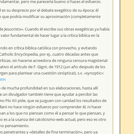
fundamentar, pero me parecería bueno si haces el esfuerzo.
 es su desprecio por el debate exegético de su época: él
 lo que podría modificar su aproximación (completamente
de Jesucristo». Cuando él escribe sus obras exegéticas ya había
valor fundamental de hacer lugar a la crítica bíblica en la
do en crítica bíblica católica con provecho, y evitando
Catholic Encyclopedia, por ej., cuatro décadas antes que
ríticas, sin hacerse acreedora de ninguna censura magisterial:
ativo el artículo de F. Gigot, de 1912 (¡un año después de los
en para plantear una cuestión sinóptica!), s.v. «synoptic»:
htm
o de mucha profundidad en sus elaboraciones, hasta allí
ue un divulgador también tiene que ayudar a percibir las
mo Pío XII pide, que se juzguen con caridad los resultados de
llani no hace ningún esfuerzo por comprender él, ni hacer
van a los que no piensan como él a pensar lo que piensan, y
lo es a la usanza del catolicismo-web actual, pero eso es otro
, no pensamiento.
es penetrantes y «detalles de fina terminación», pero ya