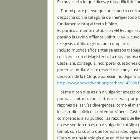
Es muy cierto lo que dices, y muy difícil de 
Por mi parte pienso que un aspecto central
despacha con la categoría de «hereje» todo
fundamentalista) al texto bíblico.
Es particularmente notable en «El Evangelio 
pasado la Divino Afflante Spiritu (1943), cuyo 
exégesis católica, ignora por completo.
Incluso muchos años antes se estaba trabajan
colisiones con el Magisterio. La muy famosa 
Castellani, conseguía incorporar cuestiones c
poder se podía. A este respecto es muy ilustr
decretos de la PCB que parecían no dejar marg
http://www.newadvent.org/cathen/14389b.
Si me dicen que es un divulgador exegétic
podría aceptarlo, con ciertas reservas, porq
razones de las vías divergentes, como el mis
los estudios bíblicos contemporáneos. Caste
comprender a su público, las razones que lle
en ese sentido no es un divulgador católico (
tema), con lo cual lo que forma es ideología
Claro que una ideología que en él tiene ribet