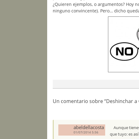
¿Quieren ejemplos, o argumentos? Hoy no
ninguno convincente). Pero… dicho queda
Un comentario sobre “
Deshinchar a C
abeldellacosta
Aunque tienes
01/07/2014 5:56
que tuyo: es así