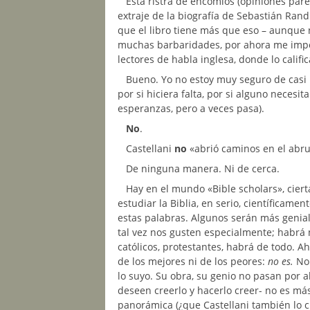
Esta ristra de encomios (opiniones pare
extraje de la biografía de Sebastián Rand
que el libro tiene más que eso – aunque 
muchas barbaridades, por ahora me impor
lectores de habla inglesa, donde lo calific
Bueno. Yo no estoy muy seguro de casi n
por si hiciera falta, por si alguno neces
esperanzas, pero a veces pasa).
No
.
Castellani
no
«abrió caminos en el abru
De ninguna manera. Ni de cerca.
Hay en el mundo «Bible scholars», cier
estudiar la Biblia, en serio, científicame
estas palabras. Algunos serán más genia
tal vez nos gusten especialmente; habrá 
católicos, protestantes, habrá de todo. A
de los mejores ni de los peores:
no es.
No 
lo suyo. Su obra, su genio no pasan por a
deseen creerlo y hacerlo creer- no es má
panorámica (¿que Castellani también lo cr