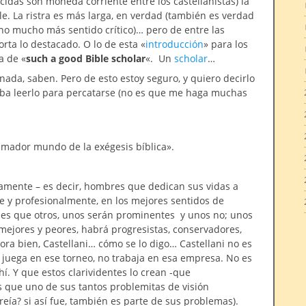
cidas son moneda corriente entre los castellanistas) la
le. La ristra es más larga, en verdad (también es verdad
no mucho más sentido crítico)… pero de entre las
ta lo destacado. O lo de esta «
introducción
» para los
a de «
such a good Bible scholar
«. Un
scholar
…
ada, saben. Pero de esto estoy seguro, y quiero decirlo
itaba leerlo para percatarse (no es que me haga muchas
mador mundo de la exégesis bíblica».
tamente – es decir, hombres que dedican sus vidas a
nte y profesionalmente, en los mejores sentidos de
les que otros, unos serán prominentes y unos no; unos
mejores y peores, habrá progresistas, conservadores,
hora bien, Castellani… cómo se lo digo… Castellani no es
juega en ese torneo, no trabaja en esa empresa. No es
hí. Y que estos clarividentes lo crean -que
s que uno de sus tantos problemitas de visión
eía? si así fue, también es parte de sus problemas).