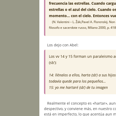
frecuencia las estrellas. Cuando cargu
estrellas o el azul del cielo. Cuando 
momento… con el cielo. Entonces vue
(N. Valentini – L. Žák,Pavel A. Florenskij. N
filosofo e sacerdote russo, Milano 2000, p. 418
Los dejo con Abel:
Los vv 14 y 15 forman un paraleismo an
(sb’):
14: llénalos a ellos, harta (sb’) a sus hi
todavía quede para los pequeños…
15: yo me hartaré (sb’) de tu imagen
Realmente el concepto es «hartar», aun
despectivo, y conviene más, en nuestro c
está en imperfecto, lo que acentúa aun má