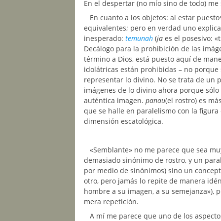
En el despertar (no mío sino de todo) me 
En cuanto a los objetos: al estar puest
equivalentes; pero en verdad uno explic
inesperado:
temunah
(
ja
es el posesivo: «
Decálogo para la prohibición de las imág
término a Dios, está puesto aquí de man
idolátricas están prohibidas – no porque
representar lo divino. No se trata de un
imágenes de lo divino ahora porque sólo 
auténtica imagen.
panau
(el rostro) es má
que se halle en paralelismo con la figur
dimensión escatológica.
«Semblante» no me parece que sea mu
demasiado sinónimo de rostro, y un para
por medio de sinónimos) sino un concepto
otro, pero jamás lo repite de manera idént
hombre a su imagen, a su semejanza»), p
mera repetición.
A mí me parece que uno de los aspecto