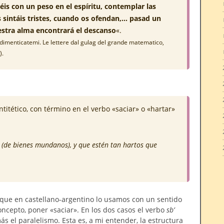
éis con un peso en el espíritu, contemplar las
os sintáis tristes, cuando os ofendan,… pasad un
stra alma encontrará el descanso
«.
on dimenticatemi. Le lettere dal gulag del grande matematico,
).
titético, con término en el verbo «saciar» o «hartar»
jos (de bienes mundanos), y que estén tan hartos que
que en castellano-argentino lo usamos con un sentido
oncepto, poner «saciar». En los dos casos el verbo
sb’
s el paralelismo. Esta es, a mi entender, la estructura