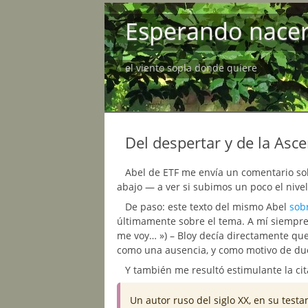
Esperando nace
el viento sopla donde quiere
Del despertar y de la Asc
Abel de ETF me envía un comentario sob
abajo — a ver si subimos un poco el nivel
De paso: este texto del mismo Abel
sob
últimamente sobre el tema. A mí siempre
me voy… ») – Bloy decía directamente que
como una ausencia, y como motivo de due
Y también me resultó estimulante la cit
Un autor ruso del siglo XX, en su testam