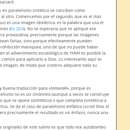
saciaré.
os en paralelismo sintético se conciben como
a al otro. Comencemos por el segundo, que es el más
tu») es una imagen idolátrica, es la palabra que usa el
enes (
Ex 20,4
). No se esperaría que se aplique ese
era provocativa, precisamente porque las imágenes
 sean falsas, sino porque efectivamente pueden
 prohibición maniquea, sino de que no puede haber
en el advenimiento escatológico de YHVH es posible la
s común para aplicarlo a Dios. Lo interesante aquí es
a o imagen, de modo que «rostro» adquiere toda su
y buena traducción para
«temunah»
, porque es
lelismo no es un sinónimo (aunque a veces se construye
 que se opone (antitético) o que completa (sintético) a
ica. Se da el caso de paralelismo enfático («creó Dios el
ero precisamente el resultado es un énfasis, nunca una
s originales de este salmo es que todo ese autobombo