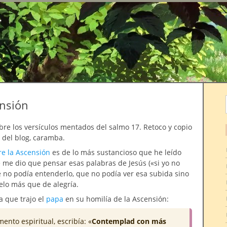
r
ensión
re los versículos mentados del salmo 17. Retoco y copio
 del blog, caramba.
re la Ascensión
es de lo más sustancioso que he leído
 me dio que pensar esas palabras de Jesús («si yo no
 no podía entenderlo, que no podía ver esa subida sino
lo más que de alegría.
a que trajo el
papa
en su homilía de la Ascensión:
ento espiritual, escribía: «
Contemplad con más