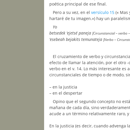
poética principal de ese final.
Pero a su vez, en el
versículo 15
(« Mas y
hartaré de tu imagen.») hay un paralelism
Yo
betsedek ‘ejetsé paneja
[Circunstancial – verbo –
‘esebeah bejakits temunateja
[Verbo – Circunst
El cruzamiento de verbo y circunstanci
efecto de llamar la atención, por el otro 
verbo en el v. 14. Lo más interesante es a
circunstanciales de tiempo o de modo, s
– en la justicia
– en el despertar
Opino que el segundo concepto no está 
mañana de cada día, sino verdaderament
acude a un término relativamente raro, y s
En la justicia (es decir, cuando advenga l