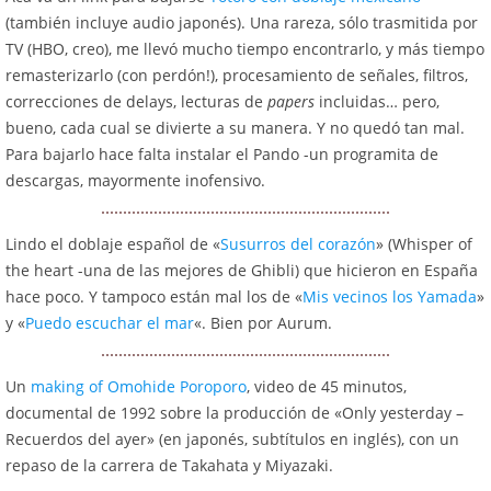
(también incluye audio japonés). Una rareza, sólo trasmitida por
TV (HBO, creo), me llevó mucho tiempo encontrarlo, y más tiempo
remasterizarlo (con perdón!), procesamiento de señales, filtros,
correcciones de delays, lecturas de
papers
incluidas… pero,
bueno, cada cual se divierte a su manera. Y no quedó tan mal.
Para bajarlo hace falta instalar el Pando -un programita de
descargas, mayormente inofensivo.
Lindo el doblaje español de «
Susurros del corazón
» (Whisper of
the heart -una de las mejores de Ghibli) que hicieron en España
hace poco. Y tampoco están mal los de «
Mis vecinos los Yamada
»
y «
Puedo escuchar el mar
«. Bien por Aurum.
Un
making of Omohide Poroporo
, video de 45 minutos,
documental de 1992 sobre la producción de «Only yesterday –
Recuerdos del ayer» (en japonés, subtítulos en inglés), con un
repaso de la carrera de Takahata y Miyazaki.