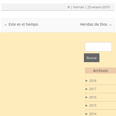
#
| hernan | 25-enero-2010
Post navigation
←
Este es el tiempo
Heridas de Dios
→
Buscar:
Archivos
►
2018
►
2017
►
2016
►
2015
►
2014