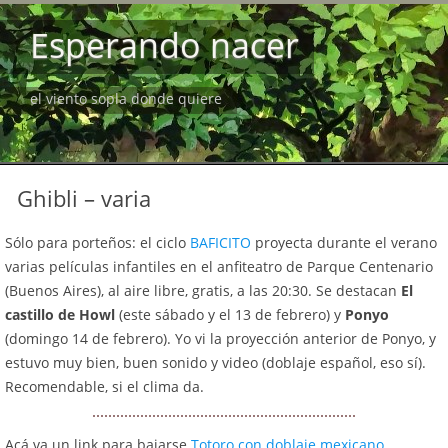
Esperando nacer
el viento sopla donde quiere
Ghibli – varia
Sólo para porteños: el ciclo
BAFICITO
proyecta durante el verano
varias películas infantiles en el anfiteatro de Parque Centenario
(Buenos Aires), al aire libre, gratis, a las 20:30. Se destacan
El
castillo de Howl
(este sábado y el 13 de febrero) y
Ponyo
(domingo 14 de febrero). Yo vi la proyección anterior de Ponyo, y
estuvo muy bien, buen sonido y video (doblaje español, eso sí).
Recomendable, si el clima da.
Acá va un link para bajarse
Totoro con doblaje mexicano