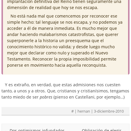
implantación definitiva del Reino tienen seguramente una
dimensión de realidad que hoy se nos escapa.
No está nada mal que comencemos por reconocer ese
simple hecho: tal lenguaje se nos escapa, y no podemos ya
acceder a él de manera inmediata. Es mucho mejor que
andar haciendo malabarismos catastrofistas, que querer
superponerle a la historia un preesquema que el
conocimiento histórico no valida; y desde luego mucho
mejor que declarar como nulo y superado el Nuevo
Testamento. Reconocer la propia imposibilidad permite
ponerse en movimiento hacia aquella reconquista.
Y es extraño, en verdad, que estas admisiones nos cuesten
tanto, a unos y a otros. Que, cristianos y cristianísimos, tengamos
tanto miedo de ser
pobres
(pienso en Castellani, por ejemplo…)
#
| hernan | 3-diciembre-2010
Post navigation
←
Dos optimismos infundados
Obligación de elegir
→