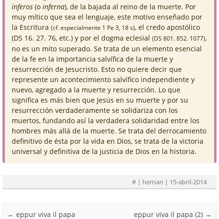
inferos
(o
inferna
), de la bajada al reino de la muerte. Por
muy mítico que sea el lenguaje, este motivo enseñado por
la Escritura
, el credo apostólico
(cf. especialmente 1 Pe 3, 18 s)
(DS 16. 27. 76, etc.) y por el dogma eclesial
,
(DS 801. 852. 1077)
no es un mito superado. Se trata de un elemento esencial
de la fe en la importancia salvífica de la muerte y
resurrección de Jesucristo. Esto no quiere decir que
represente un acontecimiento salvífico independiente y
nuevo, agregado a la muerte y resurrección. Lo que
significa es más bien que Jesús en su muerte y por su
resurrección verdaderamente se solidariza con los
muertos, fundando así la verdadera solidaridad entre los
hombres más allá de la muerte. Se trata del derrocamiento
definitivo de ésta por la vida en Dios, se trata de la victoria
universal y definitiva de la justicia de Dios en la historia.
#
| hernan | 15-abril-2014
Post navigation
←
eppur viva il papa
eppur viva il papa (2)
→