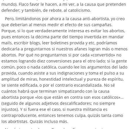
mundo). Flaco favor le hacen, a mi ver, a la causa que pretenden
defender; y también, de rebote, al catolicismo.
Pero, limitándonos por ahora a la causa anti-abortista, yo creo
que deberían al menos medir el efecto de sus campañas.
Porque, si lo que verdaderamente interesa es evitar los abortos,
pues entonces la décima parte del tiempo invertida en mandar
mails, escribir blogs, leer boletines provida y etc, podríamos
dedicarla a preguntarnos si nuestros afanes logran más o menos
abortos. Por qué no preguntarnos si por cada «convertido» no
estamos logrando diez conversiones para el otro lado; si la gente
común, poco o nada católica, cuando lee los argumentos del lado
provida, cuando asiste a sus indignaciones y toma el pulso a su
amplitud de miras, honestidad intelectual y pureza de espíritu,
se siente edificada, o por el contrario escandalizada. No sé
cuántos habrá que terminan simpatizando con la causa
abortista porque «los que están en contra son esos católicos»…
(seguido de algunos adjetivos descalificadores; no siempre
injustos). Y si fuera ese el caso, si nuestra militancia es
contraproducente, entonces tenemos culpa, quizás tanta como
los abortistas. Quizás incluso más.