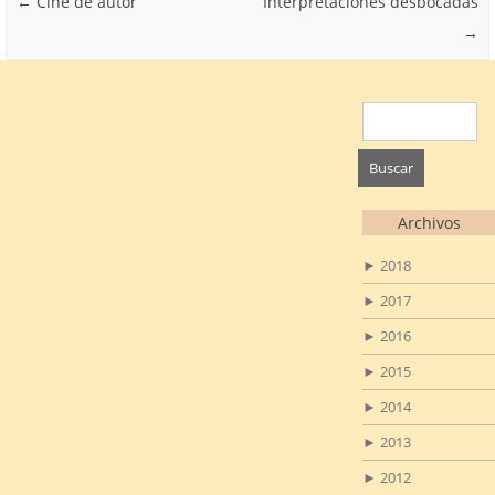
Post navigation
←
Cine de autor
Interpretaciones desbocadas
→
Buscar:
Archivos
►
2018
►
2017
►
2016
►
2015
►
2014
►
2013
►
2012