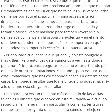
No sé si es este el caso. Pero sí confieso que mi primera
reacción ante casi cualquier proclama antiabortista que me topo
últimamente es decirle «¿Por qué no te callas?» De verdad, echo
de menos por aquí el
silencio
, la mínima ascesis interior
(intelecto y pasiones) que se necesita para enarbolar una
bandera cualquiera sin demasiado riesgo de ensuciarla y
tornarla odiosa. Veo demasiado poco temor y reverencia, y
demasiada confianza en la propia clarividencia y en el mérito
que tiene defender —no importa cómo, no importa con qué
resultados; sólo importa la
energía
— una buena causa.
«Bueno, cada cual hace lo que puede; y no está obligado a
más». Bien. Pero entonces detengámonos a ver hasta dónde
podemos. Primero, para asegurarnos de no estar actuando por
debajo de nuestras limitaciones. Y segundo, para evaluar, dadas
esas limitaciones, qué nos corresponde hacer. En determinados
casos, bien puede resultar que lo mejor que uno puede hacer (y
a lo que uno está obligado) es callarse.
Dejo para otra vez un recuento más detallado de las varias
falencias y lunares que creo veo en esta militancia —la cual no
repudio, ni en general ni en particular. Y con ellas, tentativas
respuestas a la pregunta que se dispara como un reflejo en