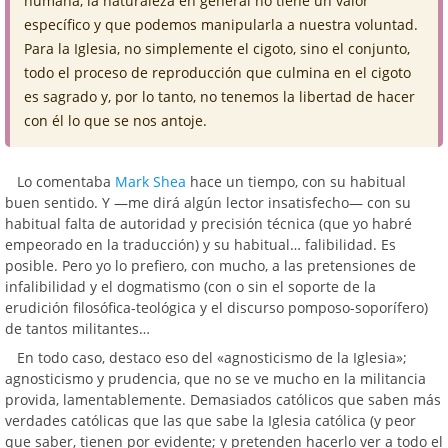
humana, la naturaleza en general no tiene un valor
específico y que podemos manipularla a nuestra voluntad.
Para la Iglesia, no simplemente el cigoto, sino el conjunto,
todo el proceso de reproducción que culmina en el cigoto
es sagrado y, por lo tanto, no tenemos la libertad de hacer
con él lo que se nos antoje.
Lo comentaba
Mark Shea
hace un tiempo, con su habitual
buen sentido. Y —me dirá algún lector insatisfecho— con su
habitual falta de autoridad y precisión técnica (que yo habré
empeorado en la traducción) y su habitual… falibilidad. Es
posible. Pero yo lo prefiero, con mucho, a las pretensiones de
infalibilidad y el dogmatismo (con o sin el soporte de la
erudición filosófica-teológica y el discurso pomposo-soporífero)
de tantos militantes…
En todo caso, destaco eso del «agnosticismo de la Iglesia»;
agnosticismo y prudencia, que no se ve mucho en la militancia
provida, lamentablemente. Demasiados católicos que saben más
verdades católicas que las que sabe la Iglesia católica (y peor
que saber, tienen por evidente; y pretenden hacerlo ver a todo el