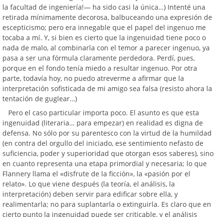
la facultad de ingeniería!— ha sido casi la única…) Intenté una
retirada mínimamente decorosa, balbuceando una expresión de
escepticismo; pero era innegable que el papel del ingenuo me
tocaba a mí. Y, si bien es cierto que la ingenuidad tiene poco o
nada de malo, al combinarla con el temor a parecer ingenuo, ya
pasa a ser una fórmula claramente perdedora. Perdí, pues,
porque en el fondo tenía miedo a resultar ingenuo. Por otra
parte, todavía hoy, no puedo atreverme a afirmar que la
interpretación sofisticada de mi amigo sea falsa (resisto ahora la
tentación de guglear…)
Pero el caso particular importa poco. El asunto es que esta
ingenuidad (literaria… para empezar) en realidad es digna de
defensa. No sólo por su parentesco con la virtud de la humildad
(en contra del orgullo del iniciado, ese sentimiento nefasto de
suficiencia, poder y superioridad que otorgan esos saberes), sino
en cuanto representa una etapa primordial y necesaria; lo que
Flannery llama el «disfrute de la ficción», la «pasión por el
relato». Lo que viene después (la teoría, el análisis, la
interpretación) deben servir para edificar sobre ella, y
realimentarla; no para suplantarla o extinguirla. Es claro que en
cierto punto la ingenuidad puede ser criticable, y el análisis