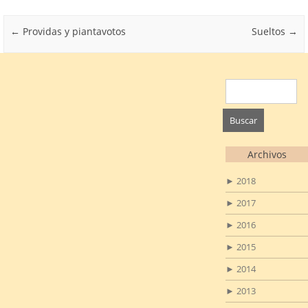
Post navigation
←
Providas y piantavotos
Sueltos
→
Buscar:
Archivos
►
2018
►
2017
►
2016
►
2015
►
2014
►
2013