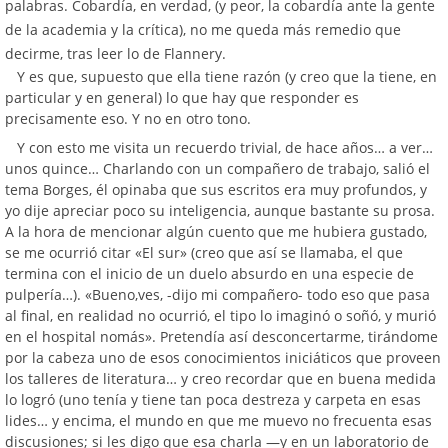
palabras. Cobardía, en verdad, (y peor, la cobardía ante la gente
de la academia y la crítica), no me queda más remedio que
decirme, tras leer lo de Flannery.
Y es que, supuesto que ella tiene razón (y creo que la tiene, en
particular y en general) lo que hay que responder es
precisamente eso. Y no en otro tono.
Y con esto me visita un recuerdo trivial, de hace años… a ver…
unos quince… Charlando con un compañero de trabajo, salió el
tema Borges, él opinaba que sus escritos era muy profundos, y
yo dije apreciar poco su inteligencia, aunque bastante su prosa.
A la hora de mencionar algún cuento que me hubiera gustado,
se me ocurrió citar «El sur» (creo que así se llamaba, el que
termina con el inicio de un duelo absurdo en una especie de
pulpería…). «Bueno,ves, -dijo mi compañero- todo eso que pasa
al final, en realidad no ocurrió, el tipo lo imaginó o soñó, y murió
en el hospital nomás». Pretendía así desconcertarme, tirándome
por la cabeza uno de esos conocimientos iniciáticos que proveen
los talleres de literatura… y creo recordar que en buena medida
lo logró (uno tenía y tiene tan poca destreza y carpeta en esas
lides… y encima, el mundo en que me muevo no frecuenta esas
discusiones; si les digo que esa charla —y en un laboratorio de