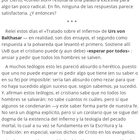
algo tan poco radical. En fin, ninguna de las respuestas parece
satisfactoria. ¿Y entonces?
* * *
Releí estos días el «Tratado sobre el infierno» de
Urs von
Balthasar
— en realidad, son dos ensayos, el segundo como
respuesta a la polvareda que levantó el primero. Sostiene allí
UvB que el cristiano puede (y aun debe) «
esperar por todos
» :
ansiar y pedir que todos los hombres se salven.
A muchos teólogos esto les pareció absurdo o herético, puesto
que uno no puede esperar ni pedir algo que tiene (en su saber o
en su fe) por imposible: sería tan absurdo como rezar para que
no haya sucedido algún suceso que, según sabemos, ya sucedió.
Y, afirman estos teólogos, el cristiano sabe que no todos los
hombres se salvarán: no sabe cuántos ni cuáles, pero sí que
algunos se condenarán —y este saber forma parte de nuestra fe.
No será un dogma explícito, pero sí un corolario que se sigue del
dogma de la existencia del Infierno y la teología del pecado
mortal, lo cual a su vez se fundamenta en la Escritura y la
Tradición: en especial, varios dichos de Cristo en los evangelios.