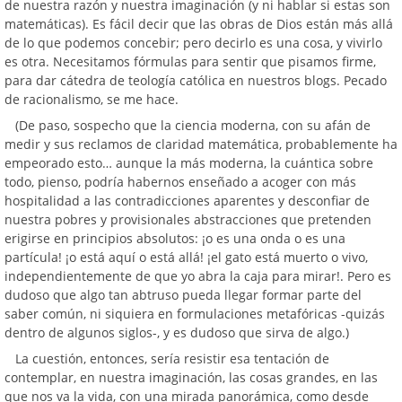
de nuestra razón y nuestra imaginación (y ni hablar si estas son
matemáticas). Es fácil decir que las obras de Dios están más allá
de lo que podemos concebir; pero decirlo es una cosa, y vivirlo
es otra. Necesitamos fórmulas para sentir que pisamos firme,
para dar cátedra de teología católica en nuestros blogs. Pecado
de racionalismo, se me hace.
(De paso, sospecho que la ciencia moderna, con su afán de
medir y sus reclamos de claridad matemática, probablemente ha
empeorado esto… aunque la más moderna, la cuántica sobre
todo, pienso, podría habernos enseñado a acoger con más
hospitalidad a las contradicciones aparentes y desconfiar de
nuestra pobres y provisionales abstracciones que pretenden
erigirse en principios absolutos: ¡o es una onda o es una
partícula! ¡o está aquí o está allá! ¡el gato está muerto o vivo,
independientemente de que yo abra la caja para mirar!. Pero es
dudoso que algo tan abtruso pueda llegar formar parte del
saber común, ni siquiera en formulaciones metafóricas -quizás
dentro de algunos siglos-, y es dudoso que sirva de algo.)
La cuestión, entonces, sería resistir esa tentación de
contemplar, en nuestra imaginación, las cosas grandes, en las
que nos va la vida, con una mirada panorámica, como desde