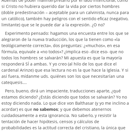
Además de poder malinterpretarlo por el lado intencional, como
si Cristo no hubiera querido dar la vida por ciertos hombres
(doble predestinación – aceptable para un calvinista, nunca para
un católico), también hay peligros con el sentido eficaz (negativo,
limitante) que se le puede dar a la expresión. ¿O no?
Experimento pensado: hagamos una encuesta entre los que se
alegraron de la nueva traducción, los que la tienen como «la
teológicamente correcta», dos preguntas: ¿«muchos», en esa
fórmula, equivale a «no todos»? ¿implica eso -dice eso- que no
todos los hombres se salvarán? Mi apuesta es que la mayoría
responderá SÍ a ambas. Y yo creo (al hilo de los que dice el
cardenal Arinze) que esa lectura no es la que hace la Iglesia. Y si
así fuera, mídanme uds. quiénes son los que necesitarían una
catequesis….
Pero, bueno, dirá un impaciente, traducciones aparte, ¿qué
estamos diciendo? ¿Estás diciendo que todos se salvarán? Yo no
estoy diciendo nada. Lo que dice von Balthasar (y yo me inclino a
acordar) es que
no sabemos
; y que debemos atenernos
cuidadosamente a esta ignorancia. No saberlo, y resistir la
tentación de hacer hipótesis, censos y cálculos de
probabilidades es la actitud correcta del cristiano, la única que