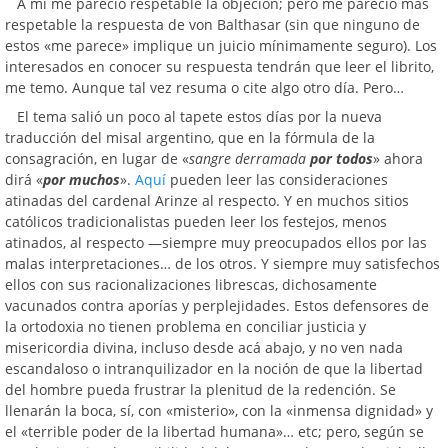
A mí me pareció respetable la objeción; pero me pareció más
respetable la respuesta de von Balthasar (sin que ninguno de
estos «me parece» implique un juicio mínimamente seguro). Los
interesados en conocer su respuesta tendrán que leer el librito,
me temo. Aunque tal vez resuma o cite algo otro día. Pero…
El tema salió un poco al tapete estos días por la nueva
traducción del misal argentino, que en la fórmula de la
consagración, en lugar de «
sangre derramada
por todos
» ahora
dirá «
por muchos
».
Aquí
pueden leer las consideraciones
atinadas del cardenal Arinze al respecto. Y en muchos sitios
católicos tradicionalistas pueden leer los festejos, menos
atinados, al respecto —siempre muy preocupados ellos por las
malas interpretaciones… de los otros. Y siempre muy satisfechos
ellos con sus racionalizaciones librescas, dichosamente
vacunados contra aporías y perplejidades. Estos defensores de
la ortodoxia no tienen problema en conciliar justicia y
misericordia divina, incluso desde acá abajo, y no ven nada
escandaloso o intranquilizador en la noción de que la libertad
del hombre pueda frustrar la plenitud de la redención. Se
llenarán la boca, sí, con «misterio», con la «inmensa dignidad» y
el «terrible poder de la libertad humana»… etc; pero, según se