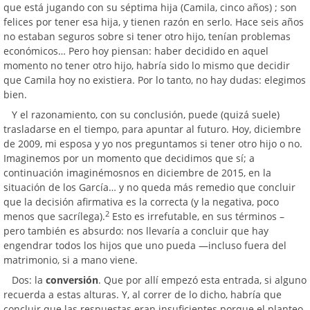
que está jugando con su séptima hija (Camila, cinco años) ; son
felices por tener esa hija, y tienen razón en serlo. Hace seis años
no estaban seguros sobre si tener otro hijo, tenían problemas
económicos… Pero hoy piensan: haber decidido en aquel
momento no tener otro hijo, habría sido lo mismo que decidir
que Camila hoy no existiera. Por lo tanto, no hay dudas: elegimos
bien.
Y el razonamiento, con su conclusión, puede (quizá suele)
trasladarse en el tiempo, para apuntar al futuro. Hoy, diciembre
de 2009, mi esposa y yo nos preguntamos si tener otro hijo o no.
Imaginemos por un momento que decidimos que sí; a
continuación imaginémosnos en diciembre de 2015, en la
situación de los García… y no queda más remedio que concluir
que la decisión afirmativa es la correcta (y la negativa, poco
2
menos que sacrílega).
Esto es irrefutable, en sus términos –
pero también es absurdo: nos llevaría a concluir que hay
engendrar todos los hijos que uno pueda —incluso fuera del
matrimonio, si a mano viene.
Dos: la
conversión
. Que por allí empezó esta entrada, si alguno
recuerda a estas alturas. Y, al correr de lo dicho, habría que
concluir que las respuestas eran insuficientes porque el planteo