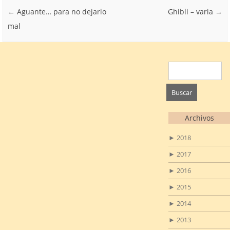
Post navigation
←
Aguante… para no dejarlo
Ghibli – varia
→
mal
Buscar:
Archivos
►
2018
►
2017
►
2016
►
2015
►
2014
►
2013