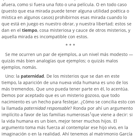
afuera, como si fuera una foto o una película. O en todo caso
(puesto que esa mirada puede tener alguna utilidad poética o
mística en algunos casos) prohibirnos esas mirada cuando lo
que está en juego es nuestro obrar, y nuestra libertad; estos se
dan en el
tiempo
, cosa misteriosa y cauce de otros misterios, y
aquella mirada es incompatible con estos.
* * *
Se me ocurren un par de ejemplos, a un nivel más modesto —
quizás más bien analogías que ejemplos; o quizás malos
ejemplos, nomás.
Uno: la
paternidad
. De los misterios que se dan en este
tiempo, la aparición de una nueva vida humana es uno de los
más tremendos. Que uno pueda tener parte en él, lo acentúa.
Demos por aceptado que es un misterio gozoso, que todo
nacimiento es un hecho para festejar. ¿Cómo se concilia esto con
la llamada
paternidad responsable
? Ronda por ahí un argumento
1
implícito a favor de las familias numerosas
que viene a decir: si
la vida humana es un bien, mejor tener muchos hijos. El
argumento toma más fuerza al contemplar ese hijo vivo, en la
imaginación o en la realidad. Ahí tenemos al matrimonio García