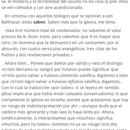
ve, el misterio y la terribilidad del asunto no les roza la piel: ellos
se ven cómodos y con aire acondicionado.
En sintonía con aquellos teólogos que se oponían a von
Balthasar, estos
saben
. Saben más que la Iglesia, me temo.
«Sea
N
el número total de condenados; no sabemos el valor
preciso de
N
, dicen estos, pero sabemos que
N
es mayor que
cero. Un teorema que te demuestro en un santiamén, por el
absurdo, con cuatro versículos evangélicos, tres citas de los
Padres y dos revelaciones privadas.»
Ahora bien… Ponele que damos por válido y neto el distingo:
«Cristo derramó su sangre por Fulano» puede significar que
«Cristo quiso salvar a Fulano» (
intención
salvífica, digamos) o bien
que «Cristo logró salvar a Fulano» (
eficacia
salvífica, digamos)…
Con lo cual la traducción «por todos», si se leyera en sentido
eficaz
implicaría que todos están salvados (universalismo), lo que
ciertamente la Iglesia no enseña; ponele que aceptamos que hay
un riesgo de malinterpretación por ahí —aunque dudo que el
católico más ignorante y más laxo lo haya leído así. Ahora,
simétricamente, si interpretamos que «muchos» significa
«muchos, pero no todos», tenemos no ya un riesgo sino dos.