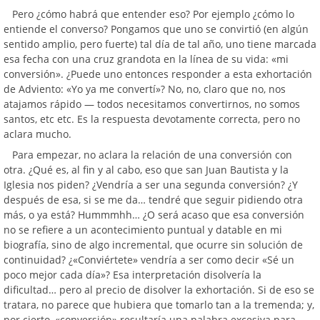
Pero ¿cómo habrá que entender eso? Por ejemplo ¿cómo lo
entiende el converso? Pongamos que uno se convirtió (en algún
sentido amplio, pero fuerte) tal día de tal año, uno tiene marcada
esa fecha con una cruz grandota en la línea de su vida: «mi
conversión». ¿Puede uno entonces responder a esta exhortación
de Adviento: «Yo ya me convertí»? No, no, claro que no, nos
atajamos rápido — todos necesitamos convertirnos, no somos
santos, etc etc. Es la respuesta devotamente correcta, pero no
aclara mucho.
Para empezar, no aclara la relación de una conversión con
otra. ¿Qué es, al fin y al cabo, eso que san Juan Bautista y la
Iglesia nos piden? ¿Vendría a ser una segunda conversión? ¿Y
después de esa, si se me da… tendré que seguir pidiendo otra
más, o ya está? Hummmhh… ¿O será acaso que esa conversión
no se refiere a un acontecimiento puntual y datable en mi
biografía, sino de algo incremental, que ocurre sin solución de
continuidad? ¿«Conviértete» vendría a ser como decir «Sé un
poco mejor cada día»? Esa interpretación disolvería la
dificultad… pero al precio de disolver la exhortación. Si de eso se
tratara, no parece que hubiera que tomarlo tan a la tremenda; y,
por cierto, «conversión» resultaría una palabra excesiva para