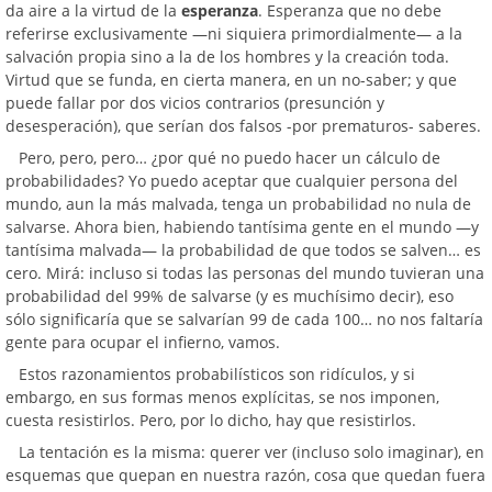
da aire a la virtud de la
esperanza
. Esperanza que no debe
referirse exclusivamente —ni siquiera primordialmente— a la
salvación propia sino a la de los hombres y la creación toda.
Virtud que se funda, en cierta manera, en un no-saber; y que
puede fallar por dos vicios contrarios (presunción y
desesperación), que serían dos falsos -por prematuros- saberes.
Pero, pero, pero… ¿por qué no puedo hacer un cálculo de
probabilidades? Yo puedo aceptar que cualquier persona del
mundo, aun la más malvada, tenga un probabilidad no nula de
salvarse. Ahora bien, habiendo tantísima gente en el mundo —y
tantísima malvada— la probabilidad de que todos se salven… es
cero. Mirá: incluso si todas las personas del mundo tuvieran una
probabilidad del 99% de salvarse (y es muchísimo decir), eso
sólo significaría que se salvarían 99 de cada 100… no nos faltaría
gente para ocupar el infierno, vamos.
Estos razonamientos probabilísticos son ridículos, y si
embargo, en sus formas menos explícitas, se nos imponen,
cuesta resistirlos. Pero, por lo dicho, hay que resistirlos.
La tentación es la misma: querer ver (incluso solo imaginar), en
esquemas que quepan en nuestra razón, cosa que quedan fuera