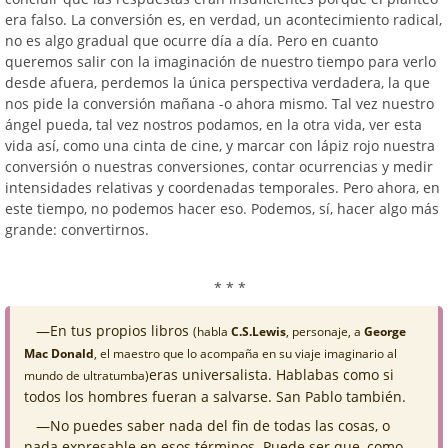
era falso. La conversión es, en verdad, un acontecimiento radical,
no es algo gradual que ocurre día a día. Pero en cuanto
queremos salir con la imaginación de nuestro tiempo para verlo
desde afuera, perdemos la única perspectiva verdadera, la que
nos pide la conversión mañana -o ahora mismo. Tal vez nuestro
ángel pueda, tal vez nostros podamos, en la otra vida, ver esta
vida así, como una cinta de cine, y marcar con lápiz rojo nuestra
conversión o nuestras conversiones, contar ocurrencias y medir
intensidades relativas y coordenadas temporales. Pero ahora, en
este tiempo, no podemos hacer eso. Podemos, sí, hacer algo más
grande: convertirnos.
* * *
—En tus propios libros
(habla
C.S.Lewis
, personaje, a
George
Mac Donald
, el maestro que lo acompaña en su viaje imaginario al
eras universalista. Hablabas como si
mundo de ultratumba)
todos los hombres fueran a salvarse. San Pablo también.
—No puedes saber nada del fin de todas las cosas, o
nada expresable en esos términos. Puede ser que, como