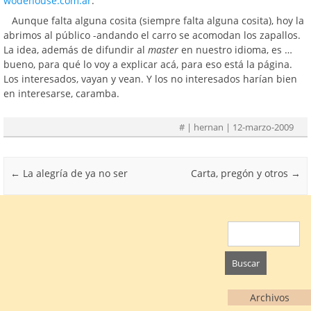
wodehouse.com.ar
.
Aunque falta alguna cosita (siempre falta alguna cosita), hoy la
abrimos al público -andando el carro se acomodan los zapallos.
La idea, además de difundir al
master
en nuestro idioma, es …
bueno, para qué lo voy a explicar acá, para eso está la página.
Los interesados, vayan y vean. Y los no interesados harían bien
en interesarse, caramba.
#
| hernan | 12-marzo-2009
Post navigation
←
La alegría de ya no ser
Carta, pregón y otros
→
Buscar:
Archivos