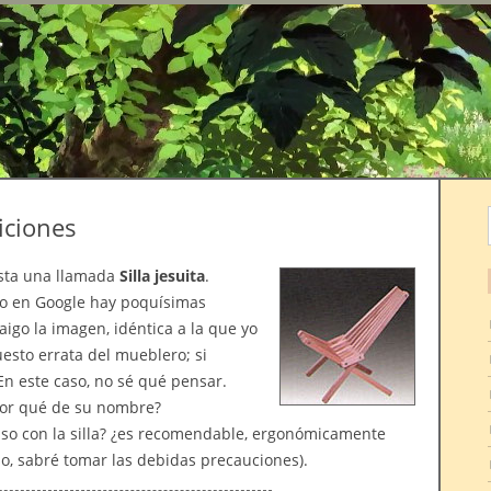
r
diciones
esta una llamada
Silla jesuita
.
veo en Google hay poquísimas
aigo la imagen, idéntica a la que yo
uesto errata del mueblero; si
n este caso, no sé qué pensar.
l por qué de su nombre?
uso con la silla? ¿es recomendable, ergonómicamente
so, sabré tomar las debidas precauciones).