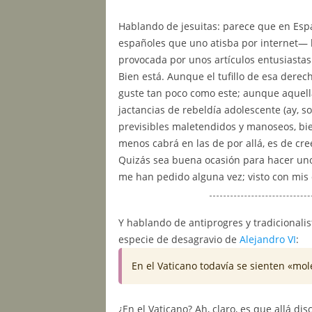
Hablando de jesuitas: parece que en Es
españoles que uno atisba por internet—
provocada por unos artículos entusiastas
Bien está. Aunque el tufillo de esa derec
guste tan poco como este; aunque aquella
jactancias de rebeldía adolescente (ay, s
previsibles maletendidos y manoseos, bien
menos cabrá en las de por allá, es de cre
Quizás sea buena ocasión para hacer uno
me han pedido alguna vez; visto con mis o
Y hablando de antiprogres y tradicionalis
especie de desagravio de
Alejandro VI
:
En el Vaticano todavía se sienten «mol
¿En el Vaticano? Ah, claro, es que allá dis