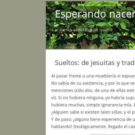
Esperando nace
el viento sopla donde quiere
Sueltos: de jesuitas y tra
Al pasar frente a una mueblería vi expu
No sabía de su existencia, y por lo que 
menciones (sólo dos; de una de ellas extr
vi). Si no hubiera ninguna, yo habría sup
hubiera muchas, simple ignorancia mía. E
¿Alguien sabe si existen tales sillas, y e
Y de paso: ¿alguno tiene experiencia de 
hablando? (teológicamente, llegado el ca