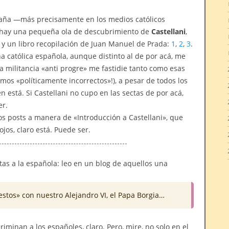
paña —más precisamente en los medios católicos
 hay una pequeña ola de descubrimiento de
Castellani
,
 y un libro recopilación de Juan Manuel de Prada:
1
,
2
,
3
.
ha católica española, aunque distinto al de por acá, me
 militancia «anti progre» me fastidie tanto como esas
omos «políticamente incorrectos»!), a pesar de todos los
 está. Si Castellani no cupo en las sectas de por acá,
er.
s posts a manera de «Introducción a Castellani», que
jos, claro está. Puede ser.
tas a la española: leo en un blog de aquellos una
estos» con nuestro Alejandro VI, el Papa Borgia…
criminan a los españoles, claro. Pero, mire, no solo en el