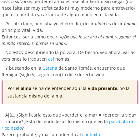
sea:
a salvarse
; perder el alma es irse al infierno. Sin negar (no
hace falta ser muy sofisticado ni muy moderno para entreverlo)
que esa pérdida ya arranca de algún modo en esta vida.
Por otro lado, pensaba yo el otro día, decir
alma
es decir
ánima
,
principio vital. Vida.
Entonces, sería como decir:
«¿De qué le servirá al hombre ganar el
mundo entero, si pierde su vida?»
No estoy descubriendo la pólvora. De hecho, veo ahora, varias
versiones lo traducen
así
nomás.
Y buscando en la
Catena
de Santo Tomás, encuentro que
Remigio (siglo V, según creo) lo dice derecho viejo:
Por el
alma
se ha de entender aquí la
vida presente
, no la
sustancia misma del alma.
Ajá… ¿Significaría esto que «perder el alma» = «perder la vida»
= «morir»? ¿Está diciendo Jesús lo mismo que en la
parábola del
rico necio
?
Parece probable; y más atendiendo al
contexto
.