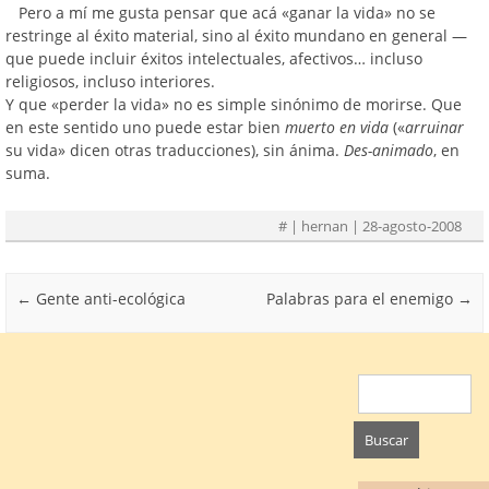
Pero a mí me gusta pensar que acá «ganar la vida» no se
restringe al éxito material, sino al éxito mundano en general —
que puede incluir éxitos intelectuales, afectivos… incluso
religiosos, incluso interiores.
Y que «perder la vida» no es simple sinónimo de morirse. Que
en este sentido uno puede estar bien
muerto en vida
(«
arruinar
su vida» dicen otras traducciones), sin ánima.
Des-animado
, en
suma.
#
| hernan | 28-agosto-2008
Post navigation
←
Gente anti-ecológica
Palabras para el enemigo
→
Buscar: