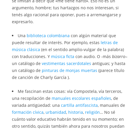
se limitan a decir que «me tiene harto». Eso no es un
argumento, hombre; tus hartazgos no nos interesan, si
tenés algo racional para oponer, pues a arremangarse y
expresarlo.
Una
biblioteca colombiana
con algún material que
puede resultar de interés. Por ejemplo, estas
letras de
música clásica
(en el sentido amplio-vulgar de la palabra)
con traducciones. Y
música ficta
con audio. O -más
bizarro
–
un catálogo de
vestimentas sacerdotales
antiguas; y hasta
un catálogo de
pinturas de monjas muertas
(parece título
de canción de Charly García ).
Me fascinan estas cosas: vía Compostela, vía terceros,
una recopilación de
manuales escolares españoles
, de
variada antigüedad: una
cartilla antifascista
, manuales de
formación cívica
,
urbanidad
,
historia
,
religión
… No sé
cuánto valor educativo habrán tenido en su momento; en
otro sentido, quizás también ahora para nosotros puedan