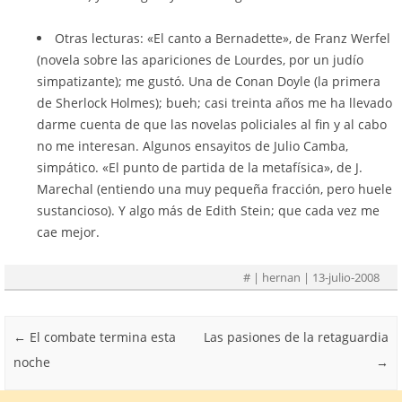
Otras lecturas: «El canto a Bernadette», de Franz Werfel
(novela sobre las apariciones de Lourdes, por un judío
simpatizante); me gustó. Una de Conan Doyle (la primera
de Sherlock Holmes); bueh; casi treinta años me ha llevado
darme cuenta de que las novelas policiales al fin y al cabo
no me interesan. Algunos ensayitos de Julio Camba,
simpático. «El punto de partida de la metafísica», de J.
Marechal (entiendo una muy pequeña fracción, pero huele
sustancioso). Y algo más de Edith Stein; que cada vez me
cae mejor.
#
| hernan | 13-julio-2008
Post navigation
←
El combate termina esta
Las pasiones de la retaguardia
noche
→