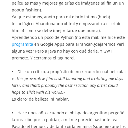
películas más y mejores galerías de imágenes (al fin un un
popup fashion).
Ya que estamos, anoto para mi diario íntimo (bueh)
tecnológico: Abandonando xhtml y empezando a escribir
html-4 como se debe (mejor tarde que nunca).
Aprendiendo un poco de Python (no está mal; me hice este
programita
en Google Apps para arrancar-¿dejaremos Perl
alguna vez? Pero a Java no hay con qué darle. Y GWT
promete. Y cerramos el tag nerd.
Dice un crítico, a propósito de no recuerdo cuál película:
«…this provocative film is still haunting and irritating me days
later, and that’s probably the best reaction any artist could
hope to elicit with his works.»
Es claro; de belleza, ni hablar.
Hace unos años, cuando el obispado argentino pergeñó
la «oración por la patria», a mí me pareció bastante fea.
Pasado el tiempo, y de tanto oírla en misa (supongo que los