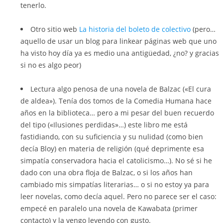
tenerlo.
Otro sitio web
La historia del boleto de colectivo
(pero…
aquello de usar un blog para linkear páginas web que uno
ha visto hoy día ya es medio una antigüedad, ¿no? y gracias
si no es algo peor)
Lectura algo penosa de una novela de Balzac («El cura
de aldea»). Tenía dos tomos de la Comedia Humana hace
años en la biblioteca… pero a mi pesar del buen recuerdo
del tipo («Ilusiones perdidas»…) este libro me está
fastidiando, con su suficiencia y su nulidad (como bien
decía Bloy) en materia de religión (qué deprimente esa
simpatía conservadora hacia el catolicismo…). No sé si he
dado con una obra floja de Balzac, o si los años han
cambiado mis simpatías literarias… o si no estoy ya para
leer novelas, como decía aquel. Pero no parece ser el caso:
empecé en paralelo una novela de Kawabata (primer
contacto) y la vengo leyendo con gusto.