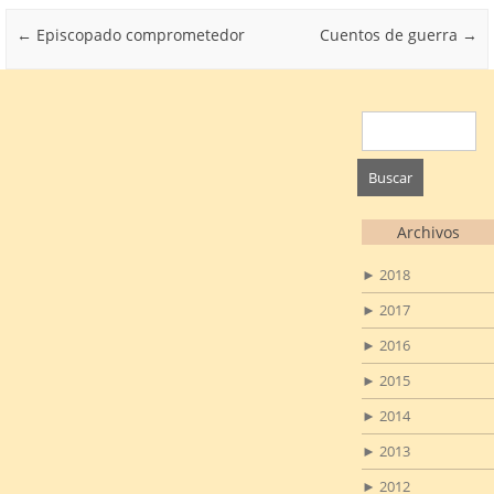
Post navigation
←
Episcopado comprometedor
Cuentos de guerra
→
Buscar:
Archivos
►
2018
►
2017
►
2016
►
2015
►
2014
►
2013
►
2012