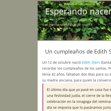
Esperando nace
el viento sopla donde quiere
Un cumpleaños de Edith S
Un 12 de octubre nació
Edith Stein
(Santa
recordar los cumpleaños de los santos. Pe
tenía 42 años, faltaban dos días para su e
su madre anciana, para quien la conversi
El último día que yo pasé en casa fue e
una festividad judía, el cierre de la fi
celebración en la sinagoga del semina
día se imponía que lo pasáramos juntas