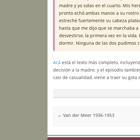
madre y yo solas en el cuarto. Mis he
pronto echó ambas manos a su rostro y
estreché fuertemente su cabeza plate
hasta que me dijo que se marchaba a la
desvestirse, la primera vez en la vi
dormir. Ninguna de las dos pudimos co
Acá
está el texto más completo, incluyend
decisión a la madre; y el episodio tambié
casi de casualidad, viene a traer su gota 
Post navigation
←
Van der Meer 1936-1953