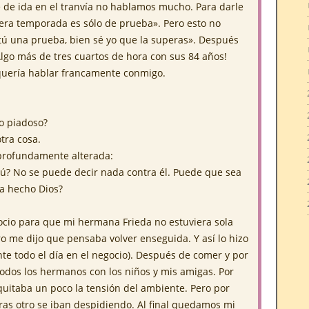
e de ida en el tranvía no hablamos mucho. Para darle
era temporada es sólo de prueba». Pero esto no
ú una prueba, bien sé yo que la superas». Después
¡Algo más de tres cuartos de hora con sus 84 años!
 quería hablar francamente conmigo.
o piadoso?
tra cosa.
profundamente alterada:
ú? No se puede decir nada contra él. Puede que sea
a hecho Dios?
ocio para que mi hermana Frieda no estuviera sola
 me dijo que pensaba volver enseguida. Y así lo hizo
nte todo el día en el negocio). Después de comer y por
odos los hermanos con los niños y mis amigas. Por
uitaba un poco la tensión del ambiente. Pero por
ras otro se iban despidiendo. Al final quedamos mi