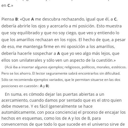
en
C
.»
Piensa
B
: «Que
A
me descubra rechazando, igual que él, a
C
,
debería abrirle los ojos y acercarlo a mi posición. Esto muestra
que soy equilibrado y que no soy ciego, que veo y entiendo lo
que los amarillos rechazan en los rojos. El hecho de que, a pesar
de eso, me mantenga firme en mi oposición a los amarillos,
debería hacerle sospechar a
A
que yo veo algo más lejos, que
ellos son unilaterales y sólo ven un aspecto de la cuestión.»
(Acá iba a insertar algunos ejemplos; religiosos, políticos, morales, estéticos.
Pero se los ahorro. El lector seguramente sabrá encontrarlos sin dificultad.
Sólo se recomienda ejemplos variados, que le permitan situarse en las dos
posiciones en cuestión :
A
y
B
)
En suma, es cómodo dejar las puertas abiertas a un
acercamiento, cuando damos por sentado que es el otro quien
debe moverse. Y es fácil (generalmente se hace
automáticamente, con poca conciencia) el proceso de encajar los
hechos en esquemas, como los de A y los de B, para
convencernos de que todo lo que sucede en el universo sirve de