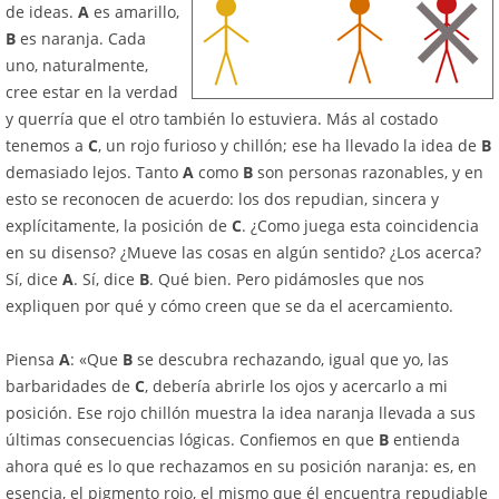
de ideas.
A
es amarillo,
B
es naranja. Cada
uno, naturalmente,
cree estar en la verdad
y querría que el otro también lo estuviera. Más al costado
tenemos a
C
, un rojo furioso y chillón; ese ha llevado la idea de
B
demasiado lejos. Tanto
A
como
B
son personas razonables, y en
esto se reconocen de acuerdo: los dos repudian, sincera y
explícitamente, la posición de
C
. ¿Como juega esta coincidencia
en su disenso? ¿Mueve las cosas en algún sentido? ¿Los acerca?
Sí, dice
A
. Sí, dice
B
. Qué bien. Pero pidámosles que nos
expliquen por qué y cómo creen que se da el acercamiento.
Piensa
A
: «Que
B
se descubra rechazando, igual que yo, las
barbaridades de
C
, debería abrirle los ojos y acercarlo a mi
posición. Ese rojo chillón muestra la idea naranja llevada a sus
últimas consecuencias lógicas. Confiemos en que
B
entienda
ahora qué es lo que rechazamos en su posición naranja: es, en
esencia, el pigmento rojo, el mismo que él encuentra repudiable