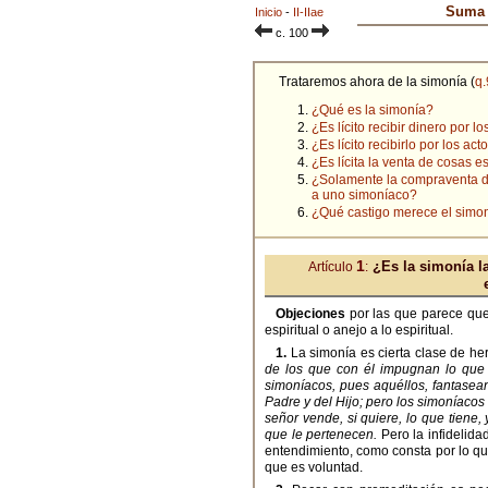
Suma t
Inicio
-
II-IIae
c. 100
Trataremos ahora de la simonía (
q.
¿Qué es la simonía?
¿Es lícito recibir dinero por 
¿Es lícito recibirlo por los act
¿Es lícita la venta de cosas 
¿Solamente la compraventa de 
a uno simoníaco?
¿Qué castigo merece el simo
1
¿Es la simonía l
Artículo
:
Objeciones
por las que parece que
espiritual o anejo a lo espiritual.
1.
La simonía es cierta clase de her
de los que con él impugnan lo que l
simoníacos, pues aquéllos, fantasean
Padre y del Hijo; pero los simoníacos
señor vende, si quiere, lo que tiene,
que le pertenecen.
Pero la infidelidad
entendimiento, como consta por lo qu
que es voluntad.