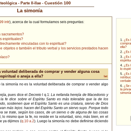
Cuestión 100
eológica - Parte II-IIae -
La simonía
99 intr
), acerca de la cual formulamos seis preguntas:
los sacramentos?
os espirituales?
1.
¿Es l
estrechamente vinculadas con lo espiritual?
comprar
ella?
objetos o también el tributo verbal y los servicios prestados hacen
2.
¿Es l
níaco?
3.
¿Es l
espirit
4.
¿Es l
lo espir
a voluntad deliberada de comprar y vender alguna cosa
5.
¿Es l
espiritual o aneja a ella?
lat
retribu
verbale
 la simonía no es la voluntad deliberada de comprar o vender algo
6.
¿Se 
la priv
simoní
ejía, pues dice el
Decreto
I q.1:
La nefanda herejía de Macedonio y
a fe dice sobre el Espíritu Santo es más tolerable que la de los
do, sostienen que el Espíritu Santo es una criatura, siervo de Dios
 van más lejos: hacen del Espíritu Santo un siervo suyo. Porque todo
 ya se trate, según los casos, de un siervo o de alguna de las cosas
, lo mismo que la fe, no reside en la voluntad, sino, más bien, en el
e ya dijimos (
q.10 a.2
). Luego la simonía no debe definirse diciendo