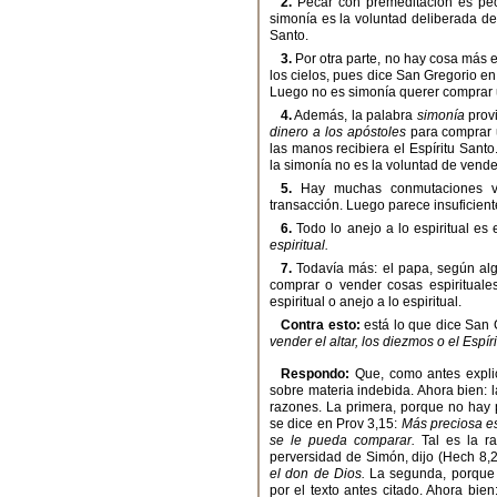
2.
Pecar con premeditación es pecar
simonía es la voluntad deliberada de
Santo.
3.
Por otra parte, no hay cosa más esp
los cielos, pues dice San Gregorio e
Luego no es simonía querer comprar u
4.
Además, la palabra
simonía
prov
dinero a los apóstoles
para comprar u
las manos recibiera el Espíritu Sant
la simonía no es la voluntad de vende
5.
Hay muchas conmutaciones vo
transacción. Luego parece insuficiente
6.
Todo lo anejo a lo espiritual es 
espiritual.
7.
Todavía más: el papa, según al
comprar o vender cosas espirituale
espiritual o anejo a lo espiritual.
Contra esto:
está lo que dice San 
vender el altar, los diezmos o el Espí
Respondo:
Que, como antes expli
sobre materia indebida. Ahora bien: 
razones. La primera, porque no hay p
se dice en Prov 3,15:
Más preciosa es
se le pueda comparar.
Tal es la r
perversidad de Simón, dijo (Hech 8,
el don de Dios.
La segunda, porque 
por el texto antes citado. Ahora bien