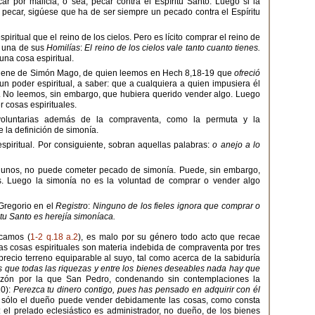
 por malicia, o sea, pecar contra el Espíritu Santo. Luego si la
 pecar, sigúese que ha de ser siempre un pecado contra el Espíritu
iritual que el reino de los cielos. Pero es lícito comprar el reino de
n una de sus
Homilías
:
El reino de los cielos vale tanto cuanto tienes.
na cosa espiritual.
iene de Simón Mago, de quien leemos en Hech 8,18-19 que
ofreció
n poder espiritual, a saber: que a cualquiera a quien impusiera él
o. No leemos, sin embargo, que hubiera querido vender algo. Luego
r cosas espirituales.
luntarias además de la compraventa, como la permuta y la
 la definición de simonía.
espiritual. Por consiguiente, sobran aquellas palabras:
o anejo a lo
gunos, no puede cometer pecado de simonía. Puede, sin embargo,
s. Luego la simonía no es la voluntad de comprar o vender algo
Gregorio en el
Registro
:
Ninguno de los fieles ignora que comprar o
ritu Santo es herejía simoníaca.
camos (
1-2 q.18 a.2
), es malo por su género todo acto que recae
las cosas espirituales son materia indebida de compraventa por tres
recio terreno equiparable al suyo, tal como acerca de la sabiduría
 que todas las riquezas y entre los bienes deseables nada hay que
azón por la que San Pedro, condenando sin contemplaciones la
20):
Perezca tu dinero contigo, pues has pensado en adquirir con él
sólo el dueño puede vender debidamente las cosas, como consta
: el prelado eclesiástico es administrador, no dueño, de los bienes