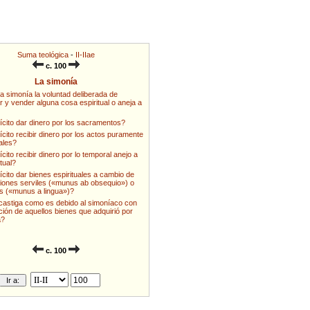
Suma teológica
-
II-IIae
c. 100
La simonía
a simonía la voluntad deliberada de
 y vender alguna cosa espiritual o aneja a
ícito dar dinero por los sacramentos?
ícito recibir dinero por los actos puramente
uales?
ícito recibir dinero por lo temporal anejo a
itual?
ícito dar bienes espirituales a cambio de
ciones serviles («munus ab obsequio») o
s («munus a lingua»)?
castiga como es debido al simoníaco con
ación de aquellos bienes que adquirió por
a?
c. 100
Ir a: