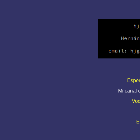
Esper
Mi canal
Voc
E