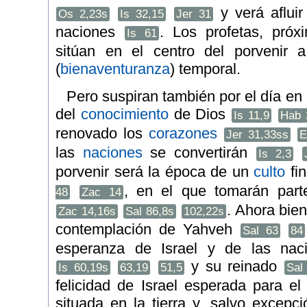
y verá afluir
Os 2,23s
Is 32,15
Jer 31
naciones
. Los profetas, próxi
Is 61
sitúan en el centro del porvenir a
(
bienaventuranza
) temporal.
Pero suspiran también por el día en 
del
conocimiento
de Dios
Is 11,9
Hab 
renovado los
corazones
Jer 31,33ss
E
las
naciones
se convertirán
Is 2,3
porvenir será la época de un
culto
fin
, en el que tomarán par
48
Zac 14
. Ahora bien
Zac 14,16s
Sal 86,8s
102,22s
contemplación de Yahveh
Sal 63
84
esperanza de Israel y de las na
y su reinado
Is 60,19s
63,19
51,5
Sal
felicidad de Israel esperada para el
situada en la tierra y, salvo excepc