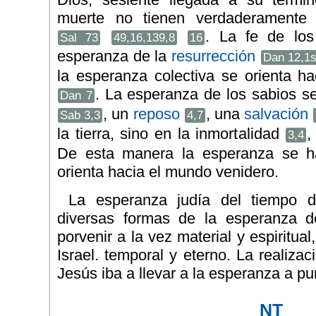
muerte no tienen verdaderamente 
. La fe de los
Sal 73
49,16,139,8
16
esperanza de la
resurrección
Dan 12,1
la esperanza colectiva se orienta h
. La esperanza de los sabios s
Dan 7
, un
reposo
, una
salvación
Sab 3,3
4,7
la tierra, sino en la inmortalidad
,
3,4
De esta manera la esperanza se h
orienta hacia el mundo venidero.
La esperanza judía del tiempo d
diversas formas de la esperanza d
porvenir a la vez material y espiritua
Israel. temporal y eterno. La realiza
Jesús iba a llevar a la esperanza a pu
NT