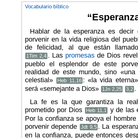
Vocabulario bíblico
“Esperanz
Hablar de la esperanza es decir 
porvenir en la vida religiosa del pue
de felicidad, al que están llama
. Las
promesas
de Dios revel
1Tim 2,4
pueblo el esplendor de este porv
realidad de este mundo, sino «un
celestial»
: «la vida eterna
Heb 11,16
será «semejante a Dios»
.
1Jn 2,25
3,2
La fe es la que garantiza la real
prometido por Dios
y de las 
Heb 11,1
Por la confianza se apoya el hombre 
porvenir depende
. La esperanz
Jdt 9,5
en la confianza, puede entonces desp