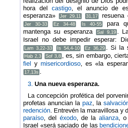
realización del designio de Dios podr
hora del
castigo
, el anuncio de es
esperanza»
resuena e
Jer 29,11
31,17
para q
Jer 30-33
Ez 34-48
Is 40-55
mantenga su esperanza
. L
Sal 9,19
Israel no debe impedir esperar: D
. Si la
Lam 3,22-33
Is 54,4-10
Ez 36,29
, es, sin embargo, cier
Hab 2,3
Sof 3,8
fiel
y
misericordioso
, es «la espera
.
17,13s
3.
Una nueva esperanza.
La concepción profética del porven
profetas anuncian la
paz
, la
salvació
redención
. Entrevén la maravillosa y d
paraíso
, del
éxodo
, de la
alianza
, o
Israel «será saciado de las
bendicion