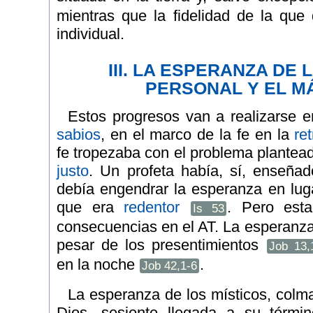
mientras que la fidelidad de la qu
individual.
III. LA ESPERANZA DE 
PERSONAL Y EL M
Estos progresos van a realizarse e
sabios
, en el marco de la fe en la
re
fe tropezaba con el problema plantea
justo
. Un profeta había, sí, enseñad
debía engendrar la esperanza en luga
que era
redentor
. Pero esta
Is 53
consecuencias en el AT. La esperanza
pesar de los presentimientos
Job 13,
en la noche
.
Job 42,1-6
La esperanza de los místicos, colm
Dios, sesiente llegada a su términ