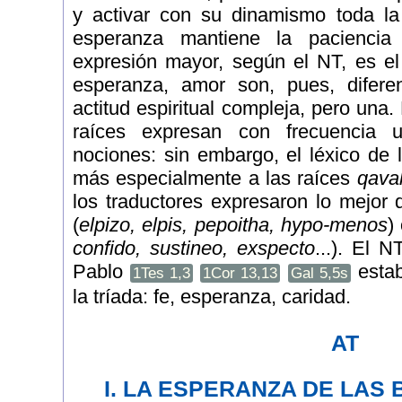
y activar con su dinamismo toda la
esperanza mantiene la paciencia 
expresión mayor, según el NT, es el
esperanza, amor son, pues, difer
actitud espiritual compleja, pero una
raíces expresan con frecuencia 
nociones: sin embargo, el léxico de 
más especialmente a las raíces
qava
los traductores expresaron lo mejor 
(
elpizo, elpis, pepoitha, hypo-menos
)
confido, sustineo, exspecto
...). El 
Pablo
estab
1Tes 1,3
1Cor 13,13
Gal 5,5s
la tríada: fe, esperanza, caridad.
AT
I. LA ESPERANZA DE LAS