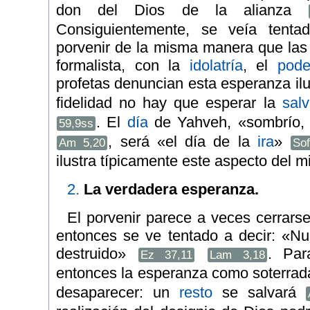
don del Dios de la alianza
Consiguientemente, se veía tenta
porvenir de la misma manera que la
formalista, con la
idolatría
, el
pode
profetas denuncian esta esperanza il
fidelidad no hay que esperar la
sal
. El
día
de Yahveh, «sombrío, s
59,9ss
, será «el día de la
ira
»
Am 5,20
So
ilustra típicamente este aspecto del mi
2.
La verdadera esperanza.
El porvenir parece a veces cerrarse
entonces se ve tentado a decir: «N
destruido»
. Par
Ez 37,11
Lam 3,18
entonces la esperanza como soterra
desaparecer: un
resto
se salvará