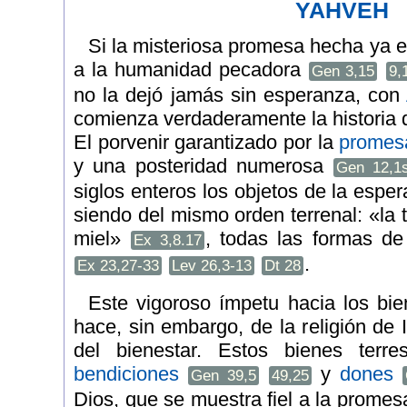
YAHVEH
Si la misteriosa promesa hecha ya e
a la humanidad pecadora
Gen 3,15
9,
no la dejó jamás sin esperanza, con
comienza verdaderamente la historia d
El porvenir garantizado por la
promes
y una posteridad numerosa
Gen 12,1
siglos enteros los objetos de la espe
siendo del mismo orden terrenal: «la 
miel»
, todas las formas de
Ex 3,8.17
.
Ex 23,27-33
Lev 26,3-13
Dt 28
Este vigoroso ímpetu hacia los bi
hace, sin embargo, de la religión de 
del bienestar. Estos bienes terre
bendiciones
y
dones
Gen 39,5
49,25
Dios, que se muestra fiel a la promes