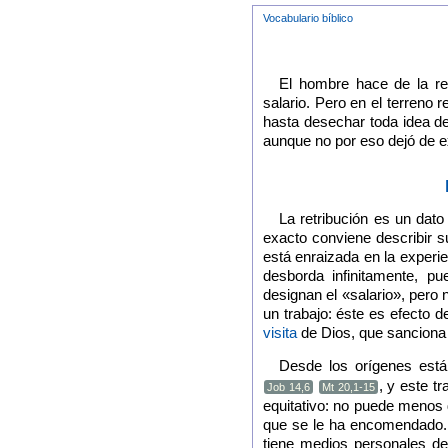
Vocabulario bíblico
El hombre hace de la ret
salario. Pero en el terreno r
hasta desechar toda idea de 
aunque no por eso dejó de ex
La retribución es un dato
exacto conviene describir 
está enraizada en la experie
desborda infinitamente, p
designan el «salario», pero
un trabajo: éste es efecto d
visita
de Dios, que sanciona 
Desde los orígenes está 
, y este t
Job 14,6
Mt 20,1-15
equitativo: no puede menos 
que se le ha encomendado. 
tiene medios personales de