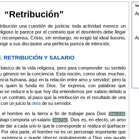
Vo
“Retribución”
Ar
ribución una cuestión de justicia: toda actividad merece un
eligioso le parece por el contrario que el desinterés debe llegar
recompensa. Cristo, sin embargo, no exigió tal ideal ilusorio,
Ar
igir a sus discípulos una perfecta pureza de intención.
I. RETRIBUCIÓN Y SALARIO
 básico de la vida religiosa, pero para comprender su sentido
su génesis en la conciencia. Esta noción, como otras muchas,
ncia humana, aquí en la relación entre amo y servidor; pero la
ues quien la funda es Dios. Se expresa, con palabras que
 no se reduce a lo que hoy día entendemos por salario debido a
e un contrato, al paso que la retribución es el resultado de una
con un juicio la
obra
de su servidor.
el hombre en la tierra a fin de trabajar para Dios
Gen 2,15
rabajo comporta un salario
. Dios es, en efecto, un amo
Job 7,1s
de dar a cada uno lo que le corresponde si realiza el quehacer
Por otra parte, el hombre no es un personaje importante que
 existencia y puede ofrecer gratuitamente a Dios una ayuda