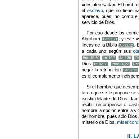
«desinteresada». El hombre 
el
esclavo
, que no tiene na
aparece, pues, no como el 
servicio de Dios.
Por eso desde los comien
Abraham
; y este «
Gen 15,1
líneas de la Biblia
. 
Ap 22,12
a cada uno según sus
ob
Eclo 51,30
Lc 10,7
Jn 4,36
R
Dios
Dt 32,35
Prov 20,22
Rom
negar la retribución
Sab 2,22
es el complemento indispens
Si el hombre que desempe
tarea que se le propone se 
existir delante de Dios. Tam
recibir recompensa o casti
hombre la opción entre la vi
del hombre, pues sólo Dios 
misterio de Dios,
misericord
II.