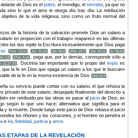
delante de Dios es el
pobre
, el mendigo, el
servidor
, ya que no
da sino lo que el amo le otorga día tras día. La retribución
objetivo de la vida religiosa, sino como un fruto normal del
zos de la historia de la salvación promete Dios un salario a
salario en proporción con el trabajo» reaparece en las últimas
Entre los dos repite la Escritura incesantemente que Dios paga
ras
Prov 12,14
Jer 31,16
Sal 28,4
2Par 15,7
Job 34,11
Is 59,18
, paga que, por lo demás, corresponde sólo a
om 2,6
2Tim 4,14
. Doctrina tan importante que lo propio del
impío
es
 12,17-20
, que la fe en Dios que «paga un salario a los que le buscan»
able de la fe en la misma existencia de Dios
.
Heb 11,6
ña su servicio puede contar con su salario, el que rehúsa la
ve privado de este salario, despojado finalmente del derecho a
bién ser retribuido por las obras es pasar al
juicio
de Dios; es
go según lo que uno hace: alternativa que significa para el
da y la muerte. Desde luego este juicio de Dios rebasa el juicio
sondea los riñones y los corazones, y el hombre no penetra el
ia
e
ira
,
fidelidad
,
justicia
y
amor
.
 LAS ETAPAS DE LA REVELACIÓN