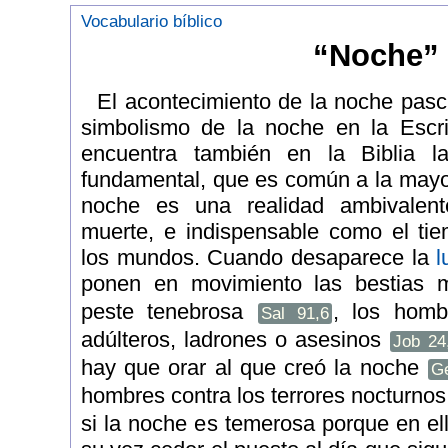
Vocabulario bíblico
“Noche”
El acontecimiento de la noche pasc
simbolismo de la noche en la Escri
encuentra también en la Biblia l
fundamental, que es común a la mayorí
noche es una realidad ambivalen
muerte, e indispensable como el ti
los mundos. Cuando desaparece la
l
ponen en movimiento las bestias 
peste tenebrosa
, los homb
Sal 91,6
adúlteros, ladrones o asesinos
Job 24
hay que orar al que creó la noche
G
hombres contra los terrores nocturno
si la noche es temerosa porque en el