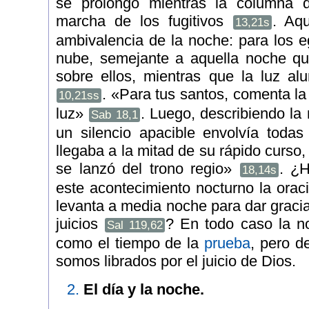
se prolongó mientras la columna
marcha de los fugitivos
. Aqu
13,21s
ambivalencia de la noche: para los e
nube, semejante a aquella noche qu
sobre ellos, mientras que la luz a
. «Para tus santos, comenta la
10,21ss
luz»
. Luego, describiendo la
Sab 18,1
un silencio apacible envolvía toda
llegaba a la mitad de su rápido curso
se lanzó del trono regio»
. ¿H
18,14s
este acontecimiento nocturno la orac
levanta a media noche para dar gracia
juicios
? En todo caso la n
Sal 119,62
como el tiempo de la
prueba
, pero d
somos librados por el juicio de Dios.
2.
El día y la noche.