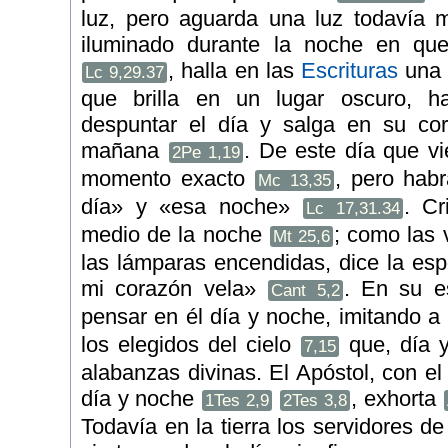
luz, pero aguarda una luz todavía 
iluminado durante la noche en q
, halla en las
Escrituras
una 
Lc 9,29.37
que brilla en un lugar oscuro, 
despuntar el día y salga en su cor
mañana
. De este día que vi
2Pe 1,19
momento exacto
, pero habr
Mc 13,35
día» y «esa noche»
. Cr
Lc 17,31.34
medio de la noche
; como las 
Mt 25,6
las lámparas encendidas, dice la es
mi corazón vela»
. En su e
Cant 5,2
pensar en él día y noche, imitando a 
los elegidos del cielo
que, día y
7,15
alabanzas divinas. El Apóstol, con el
día y noche
, exhorta
1Tes 2,9
2Tes 3,8
Todavía en la tierra los servidores de