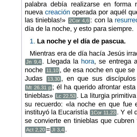
palabra debía realizarse en forma 
nueva
creación
operada por aquél que 
las tinieblas!»
: con la
resurre
2Cor 4,6
día de la noche, y esto para siempre.
1.
La noche y el día de pascua.
Mientras era de día hacía Jesús irra
. Llegada la
hora
, se entrega 
Jn 9,4
noche
, de esa noche en que se 
11,10
Judas
, en que sus discípulo
13,30
; él ha querido afrontar esta
Mt 26,31 p
tinieblas»
. La liturgia primiti
Lc 22,53
su recuerdo: «la noche en que fue 
instituyó la Eucaristía
. Y el
1Cor 11,23
se convierte en tinieblas que cubren 
=
.
Act 2,20
Jl 3,4