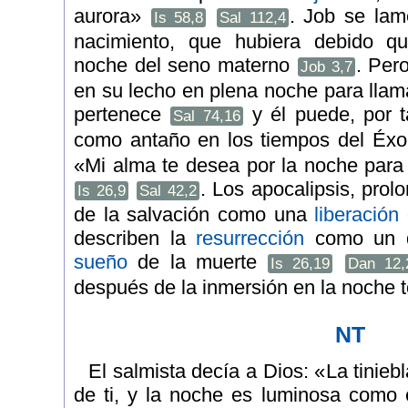
aurora»
. Job se lam
Is 58,8
Sal 112,4
nacimiento, que hubiera debido q
noche del seno materno
. Per
Job 3,7
en su lecho en plena noche para llama
pertenece
y él puede, por t
Sal 74,16
como antaño en los tiempos del Éx
«Mi alma te desea por la noche para 
. Los apocalipsis, pro
Is 26,9
Sal 42,2
de la salvación como una
liberación
describen la
resurrección
como un d
sueño
de la muerte
Is 26,19
Dan 12,
después de la inmersión en la noche t
NT
El salmista decía a Dios: «La tiniebl
de ti, y la noche es luminosa como