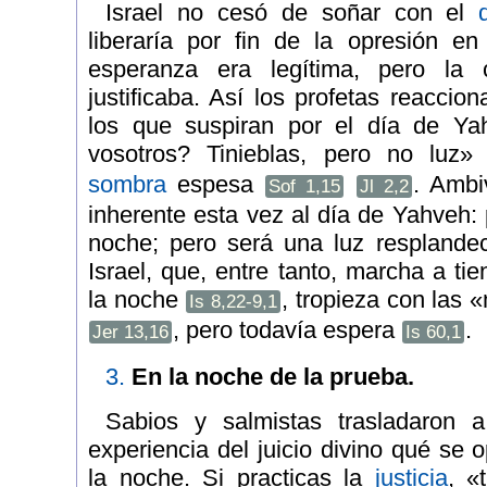
Israel no cesó de soñar con el
liberaría por fin de la opresión e
esperanza era legítima, pero la 
justificaba. Así los profetas reaccio
los que suspiran por el día de Y
vosotros? Tinieblas, pero no luz
sombra
espesa
. Ambi
Sof 1,15
Jl 2,2
inherente esta vez al día de Yahveh:
noche; pero será una luz resplande
Israel, que, entre tanto, marcha a tie
la noche
, tropieza con las
Is 8,22-9,1
, pero todavía espera
.
Jer 13,16
Is 60,1
3.
En la noche de la prueba.
Sabios y salmistas trasladaron a 
experiencia del juicio divino qué se 
la noche. Si practicas la
justicia
, «