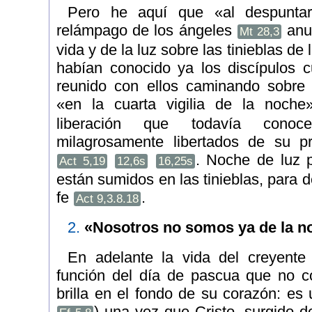
Pero he aquí que «al despuntar
relámpago de los ángeles
anun
Mt 28,3
vida y de la luz sobre las tinieblas de
habían conocido ya los discípulos 
reunido con ellos caminando sobre 
«en la cuarta vigilia de la noch
liberación que todavía conoce
milagrosamente libertados de su p
. Noche de luz 
Act 5,19
12,6s
16,25s
están sumidos en las tinieblas, para d
fe
.
Act 9,3.8.18
2.
«Nosotros no somos ya de la 
En adelante la vida del creyente 
función del día de pascua que no c
brilla en el fondo de su corazón: es u
) una vez que Cristo, surgido d