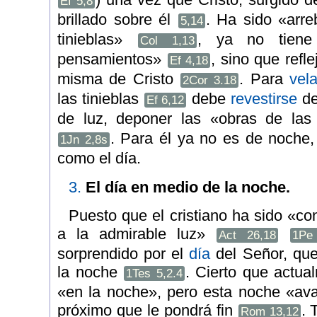
Ef 5,8
brillado sobre él
. Ha sido «arre
5,14
tinieblas»
, ya no tiene 
Col 1,13
pensamientos»
, sino que refl
Ef 4,18
misma de Cristo
. Para
vela
2Cor 3.18
las tinieblas
debe
revestirse
de
Ef 6,12
de luz, deponer las «obras de las
. Para él ya no es de noche
1Jn 2,8s
como el día.
3.
El día en medio de la noche.
Puesto que el cristiano ha sido «con
a la admirable luz»
Act 26,18
1Pe
sorprendido por el
día
del Señor, que
la noche
. Cierto que actua
1Tes 5,2.4
«en la noche», pero esta noche «av
próximo que le pondrá fin
. 
Rom 13,12