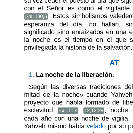
su vez ceder el puesto al día que sigue
con el Señor es como el vigilante
. Estos simbolismos valedero
Sal 130,6
esperanza del día, no hallan, s
significado sino enraizados en una ex
la noche es el tiempo en el que s
privilegiada la historia de la salvación.
AT
1.
La noche de la liberación.
Según las diversas tradiciones de
mitad de la noche» cuando Yahveh
proyecto que había formado de libe
esclavitud
; noche
Ex 11,4
12,12.29
cada año con una noche de vigilia,
Yahveh mismo había
velado
por su p