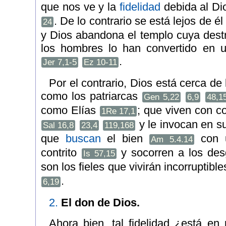
que nos ve y la
fidelidad
debida al Di
. De lo contrario se está lejos de é
24
y Dios abandona el templo cuya dest
los hombres lo han convertido en 
.
Jer 7,1-5
Ez 10-11
Por el contrario, Dios está cerca de
como los patriarcas
Gen 5,22
6,9
48,1
como Elías
; que viven con c
1Re 17,1
y le invocan en s
Sal 16,8
23,4
119,168
que
buscan
el bien
con u
Am 5.4.14
contrito
y socorren a los de
Is 57,15
son los fieles que vivirán incorruptibl
.
6,19
2.
El don de Dios.
Ahora bien, tal fidelidad ¿está e