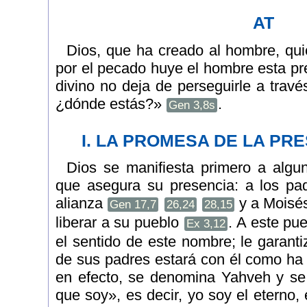
AT
Dios, que ha creado al hombre, quie
por el pecado huye el hombre esta pr
divino no deja de perseguirle a travé
¿dónde estás?»
.
Gen 3,8s
I. LA PROMESA DE LA PR
Dios se manifiesta primero a algun
que asegura su presencia: a los pa
alianza
y a Moisés
Gen 17,7
26,24
28,15
liberar a su pueblo
. A este pu
Ex 3,12
el sentido de este nombre; le garant
de sus padres estará con él como ha 
en efecto, se denomina Yahveh y se 
que soy», es decir, yo soy el eterno, e