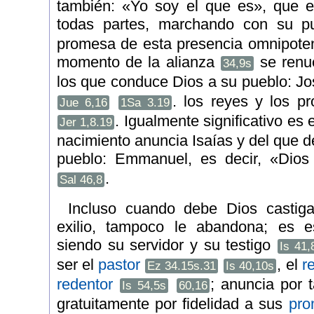
también: «Yo soy el que es», que e
todas partes, marchando con su 
promesa de esta presencia omnipoten
momento de la alianza
se renue
34,9s
los que conduce Dios a su pueblo: Jo
. los reyes y los p
Jue 6,16
1Sa 3.19
. Igualmente significativo es
Jer 1,8.19
nacimiento anuncia Isaías y del que d
pueblo: Emmanuel, es decir, «Dio
.
Sal 46,8
Incluso cuando debe Dios castig
exilio, tampoco le abandona; es 
siendo su servidor y su testigo
Is 41,
ser el
pastor
, el
r
Ez 34.15s.31
Is 40,10s
redentor
; anuncia por 
Is 54,5s
60,16
gratuitamente por fidelidad a sus
pro