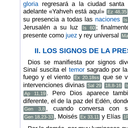
gloria
regresará a la ciudad santa
adelante «Yahveh está aquí»
Ez 48,35
su presencia a todas las
naciones
I
Jerusalén a su luz
; finalment
Is 60
presente como
juez
y rey universal
Ma
II. LOS SIGNOS DE LA PR
Dios se manifiesta por signos div
Sinaí suscita el
temor
sagrado por l
fuego y el viento
que se vu
Ex 20,18ss
intervenciones divinas
Sal 29
18,8-16
I
. Pero Dios aparece tamb
Ap 11,19
diferente, el de la paz del Edén, dond
, cuando conversa con s
Gen 3,8
, Moisés
y Elías
Gen 18,23-33
Ex 33,11
1