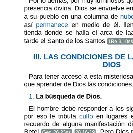
Por lo demás, por muy luminosos qu
presencia divina, Dios se envuelve e
a su pueblo en una columna de
nub
así
permanece
en medio de él. ll
tienda donde se halla el arca de la
tarde el Santo de los Santos
1Re 8,10s
III. LAS CONDICIONES DE 
DIOS
Para tener acceso a esta misterios
que aprender de Dios las condiciones
1.
La búsqueda de Dios.
El hombre debe responder a los si
por eso le tributa
culto
en lugares e
recuerdo de alguna manifestación d
Betel
. Pero Dios 
Gen 26,23ss
28,16-19