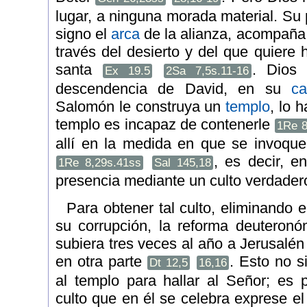
lugar, a ninguna morada material. Su 
signo el
arca
de la alianza, acompaña 
través del desierto y del que quiere
santa
. Dios 
Ex 19.5
2Sa 7,5s.11-16
descendencia de David, en su
c
Salomón le construya un
templo
, lo 
templo es incapaz de contenerle
1Re 8
allí en la medida en que se invoqu
, es decir, 
1Re 8,29s.41ss
Sal 145,18
presencia mediante un culto verdadero,
Para obtener tal culto, eliminando e
su corrupción, la reforma deuteronó
subiera tres veces al año a Jerusalén
en otra parte
. Esto no s
Dt 12,5
16,16
al templo para hallar al Señor; es
culto que en él se celebra exprese el