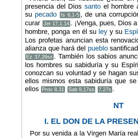
presencia del Dios
santo
el hombre a
su
pecado
, de una corrupci
Is 6,1-5
curar
. ¡Venga, pues, Dios 
Jer 17,1.14
hombre, ponga en él su
ley
y su
Espí
Los profetas anuncian esta renovaci
alianza que hará del
pueblo
santificad
. También los sabios anunc
Ez 37,26ss
los hombres su sabiduría y su Espíri
conozcan su voluntad y se hagan su
ellos mismos esta sabiduría que se
ellos
.
Prov 8,31
Sab 9,17ss
7,27s
NT
I. EL DON DE LA PRESE
Por su venida a la Virgen María real