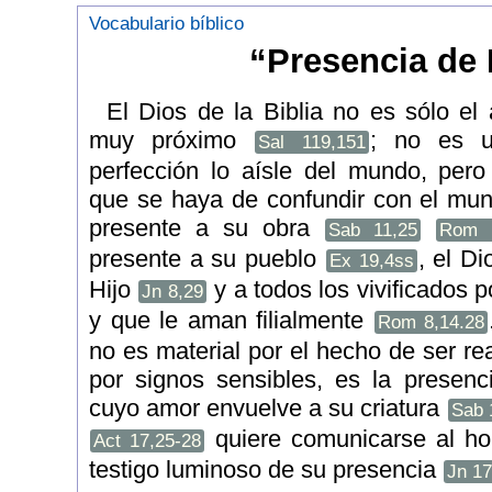
Vocabulario bíblico
“Presencia de 
El Dios de la Biblia no es sólo el 
muy próximo
; no es 
Sal 119,151
perfección lo aísle del mundo, per
que se haya de confundir con el mun
presente a su obra
Sab 11,25
Rom 
presente a su pueblo
, el D
Ex 19,4ss
Hijo
y a todos los vivificados p
Jn 8,29
y que le aman filialmente
Rom 8,14.28
no es material por el hecho de ser rea
por signos sensibles, es la presenci
cuyo amor envuelve a su criatura
Sab 
quiere comunicarse al ho
Act 17,25-28
testigo luminoso de su presencia
Jn 17