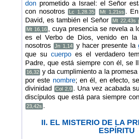
don
prometido a Israel: el Señor est
con nosotros
. En
Lc 1,28.35
Mt 1,21ss
David, es también el Señor
Mt 22,43s 
, cuya presencia se revela a
Mt 16,16
es el Verbo de Dios, venido en la 
nosotros
y hacer presente la
Jn 1,14
que su
cuerpo
es el verdadero te
Padre, que está siempre con él, se
y da cumplimiento a la promesa 
16,32
por este
nombre
; en él, en efecto, s
divinidad
. Una vez acabada su
Col 2,9
discípulos que está para siempre co
.
23,42s
II. EL MISTERIO DE LA P
ESPÍRITU