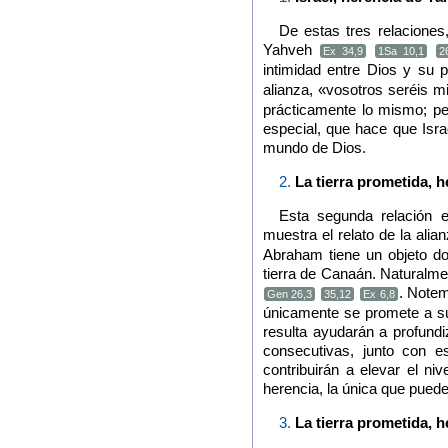
De estas tres relaciones
Yahveh
Ex 34,9
1Sa 10,1
2
intimidad entre Dios y su 
alianza, «vosotros seréis m
prácticamente lo mismo; pe
especial, que hace que Israe
mundo de Dios.
2.
La tierra prometida, h
Esta segunda relación e
muestra el relato de la alia
Abraham tiene un objeto do
tierra de Canaán. Naturalm
. Notem
Gen 26,3
35,12
Ex 6,8
únicamente se promete a su
resulta ayudarán a profund
consecutivas, junto con e
contribuirán a elevar el ni
herencia, la única que pued
3.
La tierra prometida, 