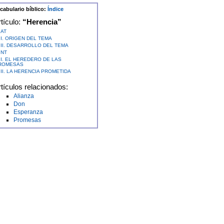
cabulario bíblico:
Índice
tículo:
“Herencia”
AT
I. ORIGEN DEL TEMA
II. DESARROLLO DEL TEMA
NT
I. EL HEREDERO DE LAS
ROMESAS
II. LA HERENCIA PROMETIDA
tículos relacionados:
Alianza
Don
Esperanza
Promesas