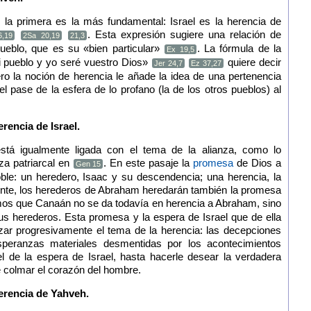
, la primera es la más fundamental: Israel es la herencia de
. Esta expresión sugiere una relación de
6,19
2Sa 20,19
21,3
pueblo, que es su «bien particular»
. La fórmula de la
Ex 19,5
i pueblo y yo seré vuestro Dios»
quiere decir
Jer 24,7
Ez 37,27
ro la noción de herencia le añade la idea de una pertenencia
l pase de la esfera de lo profano (la de los otros pueblos) al
erencia de Israel.
stá igualmente ligada con el tema de la alianza, como lo
nza patriarcal en
. En este pasaje la
promesa
de Dios a
Gen 15
ble: un heredero, Isaac y su descendencia; una herencia, la
ente, los herederos de Abraham heredarán también la promesa
os que Canaán no se da todavía en herencia a Abraham, sino
s herederos. Esta promesa y la espera de Israel que de ella
izar progresivamente el tema de la herencia: las decepciones
speranzas materiales desmentidas por los acontecimientos
vel de la espera de Israel, hasta hacerle desear la verdadera
e colmar el corazón del hombre.
herencia de Yahveh.