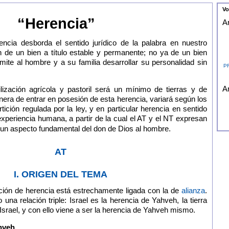
Vo
“Herencia”
Ar
encia desborda el sentido jurídico de la palabra en nuestro
n de un bien a título estable y permanente; no ya de un bien
rmite al hombre y a su familia desarrollar su personalidad sin
P
Ar
lización agrícola y pastoril será un mínimo de tierras y de
era de entrar en posesión de esta herencia, variará según los
tición regulada por la ley, y en particular herencia en sentido
 experiencia humana, a partir de la cual el AT y el NT expresan
o un aspecto fundamental del don de Dios al hombre.
AT
I. ORIGEN DEL TEMA
ción de herencia está estrechamente ligada con la de
alianza
.
 una relación triple: Israel es la herencia de Yahveh, la tierra
Israel, y con ello viene a ser la herencia de Yahveh mismo.
hveh.