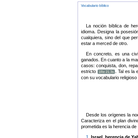
Vocabulario bíblico
La noción bíblica de her
idioma. Designa la posesió
cualquiera, sino del que pe
estar a merced de otro.
En concreto, es una civi
ganados. En cuanto a la man
casos: conquista, don, repar
estricto
. Tal es la
1Re 21,3s
con su vocabulario religios
Desde los orígenes la no
Caracteriza en el plan divino
prometida es la herencia de 
1.
Israel, herencia de Ya