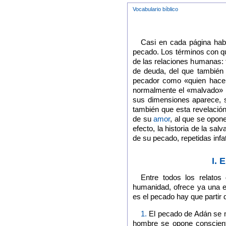
Vocabulario bíblico
Casi en cada página hab
pecado. Los términos con qu
de las relaciones humanas: fal
de deuda, del que también 
pecador como «quien hace e
normalmente el «malvado» 
sus dimensiones aparece, so
también que esta revelació
de su
amor
, al que se opon
efecto, la historia de la sal
de su pecado, repetidas infa
I.
Entre todos los relatos
humanidad, ofrece ya una e
es el pecado hay que partir
1.
El pecado de Adán se m
hombre se opone conscient