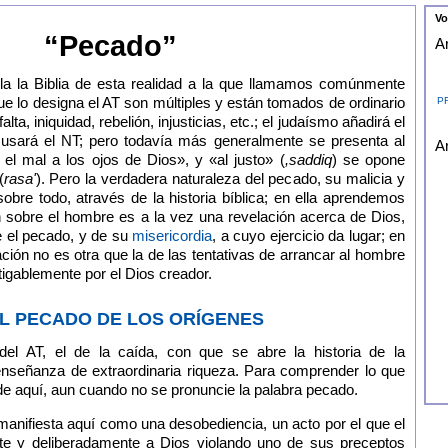
Vo
“Pecado”
Ar
la la Biblia de esta realidad a la que llamamos comúnmente
e lo designa el AT son múltiples y están tomados de ordinario
P
ta, iniquidad, rebelión, injusticias, etc.; el judaísmo añadirá el
usará el NT; pero todavía más generalmente se presenta al
Ar
l mal a los ojos de Dios», y «al justo» (
,saddiq
) se opone
(
rasa'
). Pero la verdadera naturaleza del pecado, su malicia y
bre todo, através de la historia bíblica; en ella aprendemos
n sobre el hombre es a la vez una revelación acerca de Dios,
e el pecado, y de su
misericordia
, a cuyo ejercicio da lugar; en
vación no es otra que la de las tentativas de arrancar al hombre
tigablemente por el Dios creador.
 EL PECADO DE LOS ORÍGENES
 del AT, el de la caída, con que se abre la historia de la
nseñanza de extraordinaria riqueza. Para comprender lo que
 de aquí, aun cuando no se pronuncie la palabra pecado.
anifiesta aquí como una desobediencia, un acto por el que el
e y deliberadamente a Dios violando uno de sus preceptos