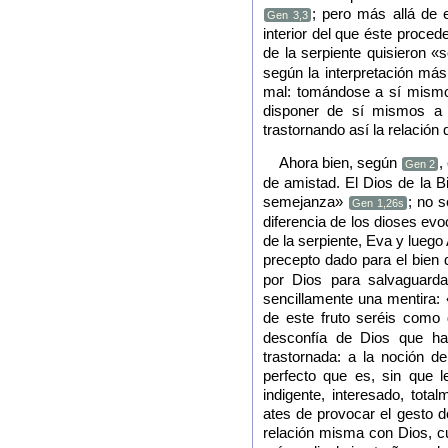
; pero más allá de e
Gen 3,3
interior del que éste proce
de la serpiente quisieron 
según la interpretación má
mal: tomándose a sí mismo
disponer de sí mismos a 
trastornando así la relación
Ahora bien, según
,
Gen 2
de amistad. El Dios de la 
semejanza»
; no s
Gen 1,26s
diferencia de los dioses evo
de la serpiente, Eva y luego
precepto dado para el bien
por Dios para salvaguarda
sencillamente una mentira:
de este fruto seréis como
desconfía de Dios que ha
trastornada: a la noción 
perfecto que es, sin que 
indigente, interesado, tot
ates de provocar el gesto d
relación misma con Dios, 