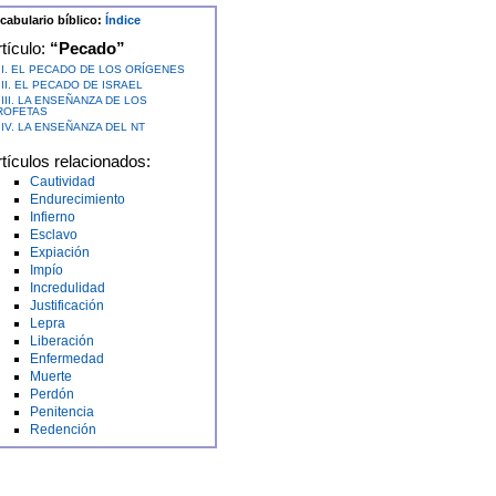
cabulario bíblico:
Índice
tículo:
“Pecado”
I. EL PECADO DE LOS ORÍGENES
II. EL PECADO DE ISRAEL
III. LA ENSEÑANZA DE LOS
ROFETAS
IV. LA ENSEÑANZA DEL NT
tículos relacionados:
Cautividad
Endurecimiento
Infierno
Esclavo
Expiación
Impío
Incredulidad
Justificación
Lepra
Liberación
Enfermedad
Muerte
Perdón
Penitencia
Redención