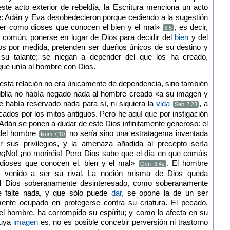
ste acto exterior de rebeldía, la Escritura menciona un acto
de: Adán y Eva desobedecieron porque cediendo a la sugestión
«ser como dioses que conocen el bien y el mal»
, es decir,
3.5
s común, ponerse en lugar de Dios para decidir del
bien
y del
s por medida, pretenden ser dueños únicos de su destino y
su talante; se niegan a depender del que los ha creado,
 que unía al hombre con Dios.
 esta relación no era únicamente de dependencia, sino también
Biblia no había negado nada al hombre creado «a su imagen y
e había reservado nada para sí, ni siquiera la
vida
, a
Sab 2,23
cados por los mitos antiguos. Pero he aquí que por instigación
 Adán se ponen a dudar de este Dios infinitamente generoso: el
 del hombre
no sería sino una estratagema inventada
Rom 7,10
r sus privilegios, y la amenaza añadida al precepto sería
 «¡No! ¡no moriréis! Pero Dios sabe que el día en que comáis
 dioses que conocen el. bien y el mal»
. El hombre
Gen 3,4s
 venido a ser su rival. La noción misma de Dios queda
del Dios soberanamente desinteresado, como soberanamente
le falte nada, y que sólo puede
dar
, se opone la de un ser
almente ocupado en protegerse contra su criatura. El pecado,
el hombre, ha corrompido su espíritu; y como lo afecta en su
cuya
imagen
es, no es posible concebir perversión ni trastorno