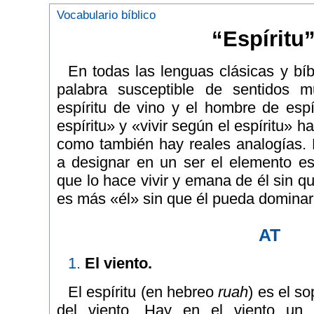
Vocabulario bíblico
“Espíritu
En todas las lenguas clásicas y bíb
palabra susceptible de sentidos m
espíritu de vino y el hombre de espír
espíritu» y «vivir según el espíritu» h
como también hay reales analogías. E
a designar en un ser el elemento ese
que lo hace vivir y emana de él sin qu
es más «él» sin que él pueda dominar
AT
1.
El viento.
El espíritu (en hebreo
ruah
) es el so
del viento. Hay en el viento un m