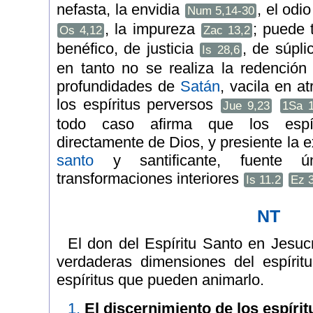
nefasta, la envidia
, el odi
Num 5,14-30
, la impureza
; puede 
Os 4,12
Zac 13,2
benéfico, de justicia
, de súpl
Is 28,6
en tanto no se realiza la redenció
profundidades de
Satán
, vacila en at
los espíritus perversos
Jue 9,23
1Sa 1
todo caso afirma que los espí
directamente de Dios, y presiente la e
santo
y santificante, fuente 
transformaciones interiores
Is 11.2
Ez 
NT
El don del Espíritu Santo en Jesuc
verdaderas dimensiones del espírit
espíritus que pueden animarlo.
1.
El discernimiento de los espírit