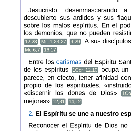
Jesucristo, desenmascarando 
descubierto sus ardides y sus flaq
sobre los malos espíritus. En el pod
los demonios, que no pueden resisti
. A sus discípulo
12,28
Mc 1,23-27
9,29
.
Mc 6,7
16,17
Entre los
carismas
del Espíritu Sant
de los espíritus
ocupa un p
1Cor 12,10
parece, en efecto, tener afinidad c
propio de los espirituales, «instruid
«discernir los dones de Dios»
1Co
mejores»
.
12,31
14,12
2.
El Espíritu se une a nuestro espí
Reconocer el Espíritu de Dios no 