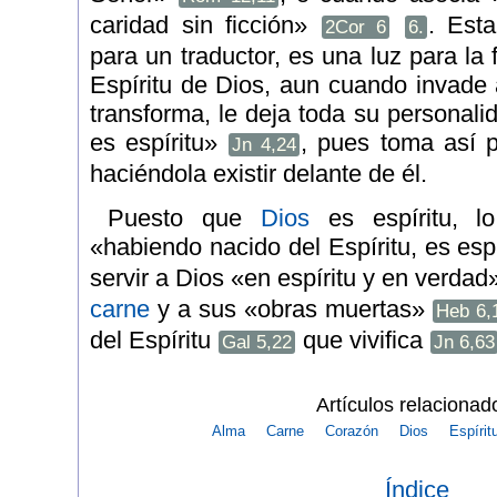
caridad sin ficción»
. Est
2Cor 6
6.
para un traductor, es una luz para la
Espíritu de Dios, aun cuando invade 
transforma, le deja toda su personali
es espíritu»
, pues toma así p
Jn 4,24
haciéndola existir delante de él.
Puesto que
Dios
es espíritu, 
«habiendo nacido del Espíritu, es esp
servir a Dios «en espíritu y en verda
carne
y a sus «obras muertas»
Heb 6,
del Espíritu
que vivifica
Gal 5,22
Jn 6,63
Artículos relacionad
Alma
Carne
Corazón
Dios
Espírit
Índice