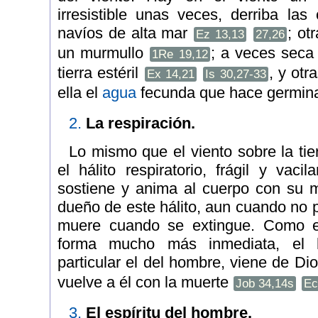
irresistible unas veces, derriba las
navíos de alta mar
; ot
Ez 13,13
27,26
un murmullo
; a veces seca 
1Re 19,12
tierra estéril
, y ot
Ex 14,21
Is 30,27-33
ella el
agua
fecunda que hace germina
2.
La respiración.
Lo mismo que el viento sobre la tier
el hálito respiratorio, frágil y vaci
sostiene y anima al cuerpo con su 
dueño de este hálito, aun cuando no p
muere cuando se extingue. Como e
forma mucho más inmediata, el há
particular el del hombre, viene de Di
vuelve a él con la muerte
Job 34,14s
Ec
3.
El espíritu del hombre.