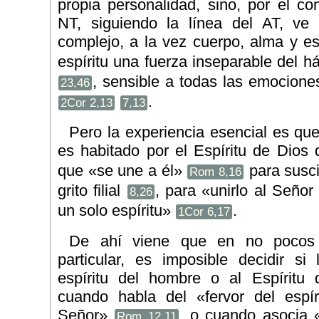
propia personalidad, sino, por el con
NT, siguiendo la línea del AT, v
complejo, a la vez cuerpo, alma y es
espíritu una fuerza inseparable del há
, sensible a todas las emocion
23,46
.
2Cor 2,13
7,13
Pero la experiencia esencial es que
es habitado por el Espíritu de Dios
que «se une a él»
para suscit
Rom 8,16
grito filial
, para «unirlo al Señor
8,26
un solo espíritu»
.
1Cor 6,17
De ahí viene que en no pocos
particular, es imposible decidir si
espíritu del hombre o al Espíritu 
cuando habla del «fervor del espír
Señor»
, o cuando asocia «
Rom 12,11