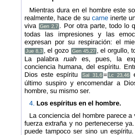
Mientras dura en el hombre este so
realmente, hace de su
carne
inerte u
viva
. Por otra parte, todo lo
Gen 2,7
todas las impresiones y las emo
expresan por su respiración: el m
, el gozo
, el orgullo, 
Jue 8,3
Gen 45,27
La palabra
ruah
es, pues, la ex
conciencia humana, del espíritu. En
Dios este espíritu
=
e
Sal 31,6
Lc 23,46
último suspiro y encomendar a Dios
hombre, su mismo ser.
4.
Los espíritus en el hombre.
La conciencia del hombre parece a 
fuerza extraña y no pertenecerse ya.
puede tampoco ser sino un espíritu