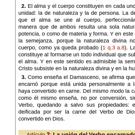
2.
El alma y el cuerpo constituyen en cada un
unidad: la de naturaleza y la de persona. La d
que el alma se une al cuerpo, perfeccioná
manera que de ambos resulta una sola natur
potencia, o como de materia y forma. Y en este 
la semejanza, porque la naturaleza divina n
cuerpo, como ya queda probado (
1 q.3 a.8
). L
constituye al formarse un todo individual que su
el alma. Y en este sentido es admisible la se
Cristo subsiste en la naturaleza divina y en la 
3.
Como enseña el Damasceno, se afirma que l
encarnó porque está unida personalmente a l
haya convertido en carne. Del mismo modo la ca
como él mismo enseña, no por conversión, si
Verbo, quedando a salvo sus propiedades: es
deificada por ser la carne del Verbo de Di
convertido en Dios.
2
La unión del Verbo encarnado,
Artículo
: