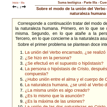
Cues
Suma teológica - Parte IIIa -
Inicio
-
IIIa
c. 2
Sobre el modo de la unión del Verbo
naturaleza humana
Corresponde a continuación tratar del modo de
la naturaleza humana. Primero, en lo que se r
misma. Segundo, en lo que atañe a la per
Tercero, en lo que concierne a la naturaleza as
Sobre el primer problema se plantean doce int
La unión del Verbo encarnado, ¿se realizó 
¿Se hizo en la persona?
¿Se efectuó en el supuesto o hipóstasis?
La persona o hipóstasis de Cristo, después
compuesta?
¿Hubo unión entre el alma y el cuerpo de C
La naturaleza humana, ¿se unió al Verbo 
¿La misma unión es algo creado?
¿Es lo mismo que la asunción?
¿Es la máxima de las uniones?
La unión de las dos naturalezas en Cristo