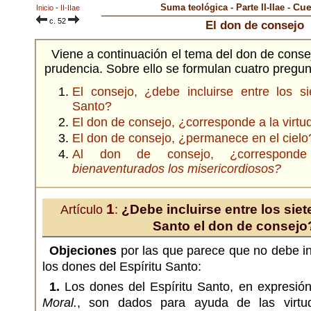
Cue
Suma teológica - Parte II-IIae -
Inicio
-
II-IIae
c. 52
El don de consejo
Viene a continuación el tema del don de conse
prudencia. Sobre ello se formulan cuatro pregun
El consejo, ¿debe incluirse entre los si
Santo?
El don de consejo, ¿corresponde a la virtu
El don de consejo, ¿permanece en el cielo
Al don de consejo, ¿corresponde 
bienaventurados los misericordiosos?
1
¿Debe incluirse entre los siet
Artículo
:
Santo el don de consejo
Objeciones
por las que parece que no debe inc
los dones del Espíritu Santo:
1.
Los dones del Espíritu Santo, en expresión
Moral.
, son dados para ayuda de las virtu