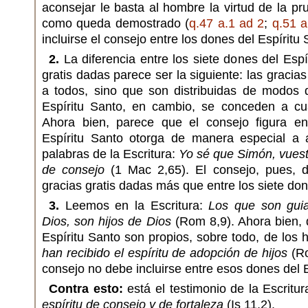
aconsejar le basta al hombre la virtud de la pr
como queda demostrado (
q.47 a.1 ad 2
;
q.51 a
incluirse el consejo entre los dones del Espíritu 
2.
La diferencia entre los siete dones del Espí
gratis dadas parece ser la siguiente: las gracia
a todos, sino que son distribuidas de modos d
Espíritu Santo, en cambio, se conceden a cu
Ahora bien, parece que el consejo figura en
Espíritu Santo otorga de manera especial a 
palabras de la Escritura:
Yo sé que Simón, vues
de consejo
(1 Mac 2,65). El consejo, pues, d
gracias gratis dadas más que entre los siete don
3.
Leemos en la Escritura:
Los que son guia
Dios, son hijos de Dios
(Rom 8,9). Ahora bien, 
Espíritu Santo son propios, sobre todo, de los h
han recibido el espíritu de adopción de hijos
(Ro
consejo no debe incluirse entre esos dones del E
Contra esto:
está el testimonio de la Escritu
espíritu de consejo y de fortaleza
(Is 11,2).