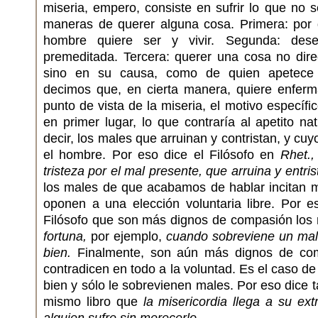
miseria, empero, consiste en sufrir lo que no s
maneras de querer alguna cosa. Primera: por 
hombre quiere ser y vivir. Segunda: dese
premeditada. Tercera: querer una cosa no dir
sino en su causa, como de quien apetece i
decimos que, en cierta manera, quiere enferma
punto de vista de la miseria, el motivo específic
en primer lugar, lo que contraría al apetito na
decir, los males que arruinan y contristan, y cuy
el hombre. Por eso dice el Filósofo en
Rhet.,
tristeza por el mal presente, que arruina y entris
los males de que acabamos de hablar incitan m
oponen a una elección voluntaria libre. Por e
Filósofo que son más dignos de compasión los
fortuna,
por ejemplo,
cuando sobreviene un ma
bien.
Finalmente, son aún más dignos de com
contradicen en todo a la voluntad. Es el caso d
bien y sólo le sobrevienen males. Por eso dice t
mismo libro que
la misericordia llega a su e