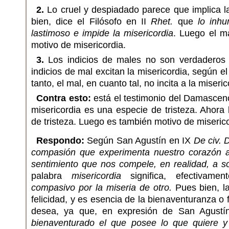
2.
Lo cruel y despiadado parece que implica l
bien, dice el Filósofo en II
Rhet.
que
lo inhu
lastimoso e impide la misericordia
. Luego el ma
motivo de misericordia.
3.
Los indicios de males no son verdaderos 
indicios de mal excitan la misericordia, según el
tanto, el mal, en cuanto tal, no incita a la miseric
Contra esto:
está el testimonio del Damasceno 
misericordia es una especie de tristeza. Ahora 
de tristeza. Luego es también motivo de miserico
Respondo:
Según San Agustín en IX
De civ. 
compasión que experimenta nuestro corazón an
sentimiento que nos compele, en realidad, a s
palabra
misericordia
significa, efectivame
compasivo por la miseria de otro.
Pues bien, la
felicidad, y es esencia de la bienaventuranza o f
desea, ya que, en expresión de San Agustí
bienaventurado el que posee lo que quiere 