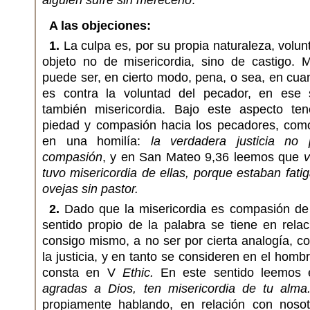
alguien sufre sin merecerlo
.
A las objeciones:
1.
La culpa es, por su propia naturaleza, volun
objeto no de misericordia, sino de castigo.
puede ser, en cierto modo, pena, o sea, en cuan
es contra la voluntad del pecador, en ese s
también misericordia. Bajo este aspecto te
piedad y compasión hacia los pecadores, com
en una homilía:
la verdadera justicia no
compasión
, y en San Mateo 9,36 leemos que
v
tuvo misericordia de ellas, porque estaban fat
ovejas sin pastor.
2.
Dado que la misericordia es compasión de l
sentido propio de la palabra se tiene en rela
consigo mismo, a no ser por cierta analogía, 
la justicia, y en tanto se consideren en el hom
consta en V
Ethic.
En este sentido leemos 
agradas a Dios, ten misericordia de tu alma
propiamente hablando, en relación con nos