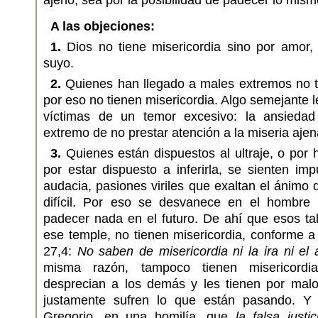
ajeno, sea por la posibilidad de padecer lo mism
A las objeciones:
1.
Dios no tiene misericordia sino por amor
suyo.
2.
Quienes han llegado a males extremos no t
por eso no tienen misericordia. Algo semejante 
víctimas de un temor excesivo: la ansiedad
extremo de no prestar atención a la miseria ajen
3.
Quienes están dispuestos al ultraje, o por h
por estar dispuesto a inferirla, se sienten imp
audacia, pasiones viriles que exaltan el ánimo 
difícil. Por eso se desvanece en el hombre
padecer nada en el futuro. De ahí que esos ta
ese temple, no tienen misericordia, conforme 
27,4:
No saben de misericordia ni la ira ni el 
misma razón, tampoco tienen misericordi
desprecian a los demás y les tienen por mal
justamente sufren lo que están pasando. Y
Gregorio, en una homilía, que
la falsa justi