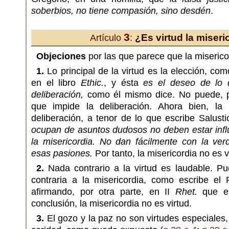
soberbios, no tiene compasión, sino desdén
.
3
¿Es virtud la miseri
Artículo
:
Objeciones
por las que parece que la misericor
1.
Lo principal de la virtud es la elección, co
en el libro
Ethic.
, y ésta
es el deseo de lo 
deliberación,
como él mismo dice. No puede, pu
que impide la deliberación. Ahora bien, la 
deliberación, a tenor de lo que escribe Salust
ocupan de asuntos dudosos no deben estar influi
la misericordia. No dan fácilmente con la ver
esas pasiones.
Por tanto, la misericordia no es v
2.
Nada contrario a la virtud es laudable. Pu
contraria a la misericordia, como escribe el 
afirmando, por otra parte, en II
Rhet.
que es
conclusión, la misericordia no es virtud.
3.
El gozo y la paz no son virtudes especiales,