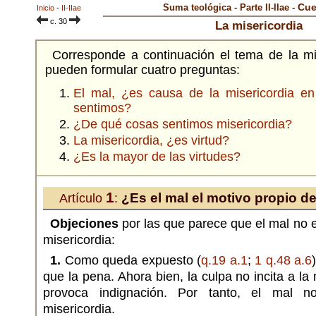
Cue
Suma teológica - Parte II-IIae -
Inicio
-
II-IIae
c. 30
La misericordia
Corresponde a continuación el tema de la mi
pueden formular cuatro preguntas:
El mal, ¿es causa de la misericordia en
sentimos?
¿De qué cosas sentimos misericordia?
La misericordia, ¿es virtud?
¿Es la mayor de las virtudes?
1
¿Es el mal el motivo propio de
Artículo
:
Objeciones
por las que parece que el mal no e
misericordia:
1.
Como queda expuesto (
q.19 a.1
;
1 q.48 a.6
que la pena. Ahora bien, la culpa no incita a la 
provoca indignación. Por tanto, el mal n
misericordia.