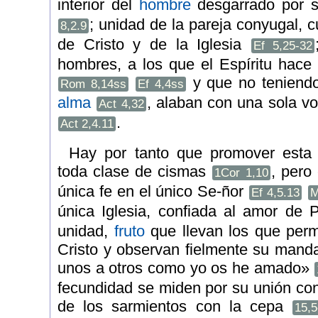
interior del
hombre
desgarrado por 
; unidad de la pareja conyugal, 
8,2.9
de Cristo y de la Iglesia
Ef 5,25-32
hombres, a los que el Espíritu hace
y que no teniend
Rom 8,14ss
Ef 4,4ss
alma
, alaban con una sola v
Act 4,32
.
Act 2,4.11
Hay por tanto que promover esta
toda clase de cismas
, pero
1Cor 1,10
única fe en el único Se-ñor
Ef 4,5.13
M
única Iglesia, confiada al amor de
unidad,
fruto
que llevan los que per
Cristo y observan fielmente su man
unos a otros como yo os he amado»
fecundidad se miden por su unión con
de los sarmientos con la cepa
15,5