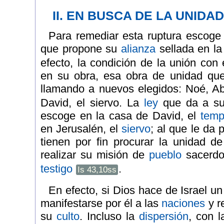
II. EN BUSCA DE LA UNIDA
Para remediar esta ruptura escoge
que propone su
alianza
sellada en la
efecto, la condición de la unión con 
en su obra, esa obra de unidad qu
llamando a nuevos elegidos: Noé, 
David, el siervo. La
ley
que da a su
escoge en la casa de David, el
temp
en Jerusalén, el
siervo
; al que le da 
tienen por fin procurar la unidad de 
realizar su misión de
pueblo
sacerd
testigo
.
Is 43,10ss
En efecto, si Dios hace de Israel un
manifestarse por él a las
naciones
y r
su
culto
. Incluso la
dispersión
, con l