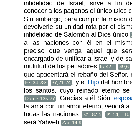
infidelidad de Israel, sirve a fin
conocer a los paganos el único Dios 
Sin embargo, para cumplir la misión d
devolverle su unidad rota por el cis
infidelidad de Salomón al Dios único
a las naciones con él en el mism
preciso que venga aquel que se
encargado de unificar a Israel y de s
multitud de los pecadores
Is 42,1
49,6
que apacentará el rebaño del Señor, 
, y el
Hijo
del hombre
Ez 34,23s
37,21-24
los santos, cuyo reinado eterno se
. Gracias a él Sión,
espos
Dan 7,13s.27
la ama con un amor eterno, vendrá a 
todas las naciones
Sal 87,5
Is 54,1-10
será Yahveh
.
Zac 14,9