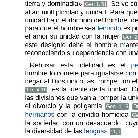
tierra y dominadla»
. Se ve có
Gen 1,28
alían multiplicidad y unidad. Para que
unidad bajo el dominio del hombre, de
para que el hombre sea
fecundo
es pr
el amor su unidad con la mujer
Gen 2
este designio debe el hombre mante
reconociendo su dependencia con u
Rehusar esta fidelidad es el
p
hombre lo comete para igualarse con 
negar al Dios único; así rompe con e
, es la fuente de la unidad. 
1Jn 4,16
las divisiones que van a romper la un
el divorcio y la poligamia
Gen 4,19
D
hermanos
con la envidia homicida
Ge
la sociedad con un desacuerdo, cuy
la diversidad de las
lenguas
.
11,9