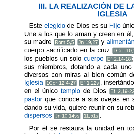
III. LA REALIZACIÓN DE 
IGLESIA
Este
elegido
de Dios es su
Hijo
únic
Une a los que lo aman y creen en él,
su madre
y
alimentá
Rom 5,5
Jn 19,27
cuerpo sacrificado en la cruz
1Cor 10,
los pueblos un solo
cuerpo
Ef 2,14-18
sus miembros, dotando a cada uno
diversos con miras al bien común d
Iglesia
, insertánd
1Cor 12,4-27
Ef 1,22s
en el único
templo
de Dios
Ef 2,19-2
pastor
que conoce a sus ovejas en 
dando su vida, quiere reunir en su re
dispersos
.
Jn 10,14ss
11,51s
Por él se restaura la unidad en to