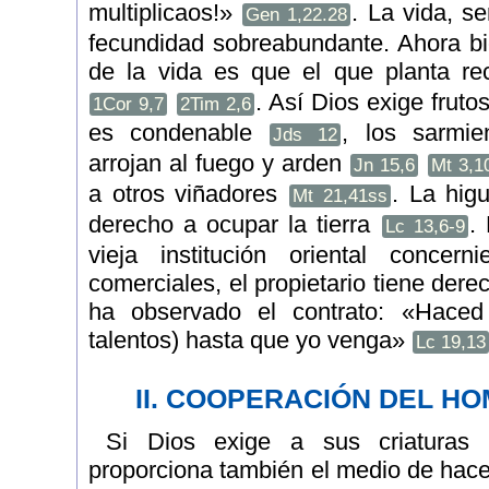
multiplicaos!»
. La vida, s
Gen 1,22.28
fecundidad sobreabundante. Ahora bi
de la vida es que el que planta re
. Así Dios exige fruto
1Cor 9,7
2Tim 2,6
es condenable
, los sarmie
Jds 12
arrojan al fuego y arden
Jn 15,6
Mt 3,1
a otros viñadores
. La higu
Mt 21,41ss
derecho a ocupar la tierra
.
Lc 13,6-9
vieja institución oriental concer
comerciales, el propietario tiene dere
ha observado el contrato: «Haced 
talentos) hasta que yo venga»
Lc 19,13
II. COOPERACIÓN DEL H
Si Dios exige a sus criaturas q
proporciona también el medio de hacer