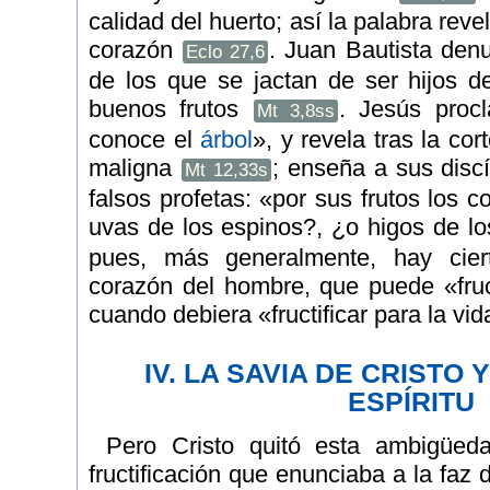
calidad del huerto; así la palabra rev
corazón
. Juan Bautista denu
Eclo 27,6
de los que se jactan de ser hijos 
buenos frutos
. Jesús proc
Mt 3,8ss
conoce el
árbol
», y revela tras la cor
maligna
; enseña a sus discí
Mt 12,33s
falsos profetas: «por sus frutos los 
uvas de los espinos?, ¿o higos de l
pues, más generalmente, hay cie
corazón del hombre, que puede «fruct
cuando debiera «fructificar para la vi
IV. LA SAVIA DE CRISTO 
ESPÍRITU
Pero Cristo quitó esta ambigüeda
fructificación que enunciaba a la faz