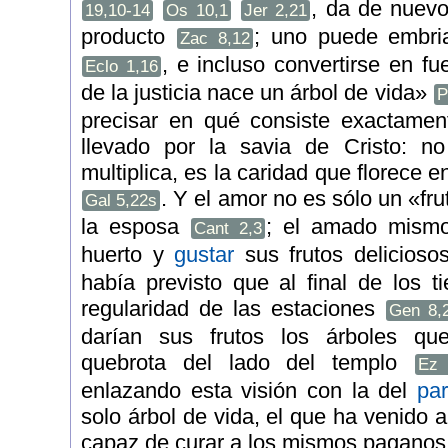
, da de nuevo 
19,10-14
Os 10,1
Jer 2,21
producto
; uno puede embria
Zac 8,12
, e incluso convertirse en fu
Eclo 1,16
de la justicia nace un árbol de vida»
P
precisar en qué consiste exactamente
llevado por la savia de Cristo: no
multiplica, es la caridad que florece e
. Y el amor no es sólo un «fr
Gal 5,22s
la esposa
; el amado mismo
Cant 2,3
huerto y
gustar
sus frutos delicios
había previsto que al final de los t
regularidad de las estaciones
Gen 8,
darían sus frutos los árboles qu
quebrota del lado del templo
Ez 
enlazando esta visión con la del
par
solo árbol de vida, el que ha venido a
capaz de curar a los mismos pagano