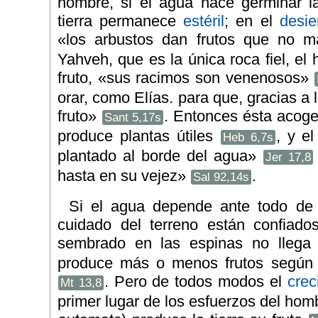
hombre, si el agua hace germinar l
tierra permanece
estéril
; en el
desie
«los arbustos dan frutos que no 
Yahveh, que es la única roca fiel, el
fruto, «sus racimos son venenosos»
orar, como Elías. para que, gracias a la
fruto»
. Entonces ésta acoge
Sant 5,17s
produce plantas útiles
, y e
Heb 6,7s
plantado al borde del agua»
Jer 17,8
hasta en su vejez»
.
Sal 92,14s
Si el agua depende ante todo de D
cuidado del terreno están confiado
sembrado en las espinas no lleg
produce más o menos frutos según 
. Pero de todos modos el
crec
Mt 13,8
primer lugar de los esfuerzos del hom