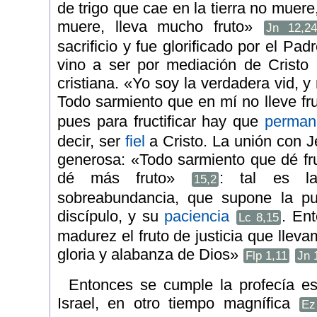
de trigo que cae en la tierra no muere
muere, lleva mucho fruto»
Jn 12,2
sacrificio y fue glorificado por el Pad
vino a ser por mediación de Cristo l
cristiana. «Yo soy la verdadera vid, y
Todo sarmiento que en mí no lleve fru
pues para fructificar hay que
perman
decir, ser
fiel
a Cristo. La unión con J
generosa: «Todo sarmiento que dé fru
dé más fruto»
: tal es la
15,2
sobreabundancia, que supone la pur
discípulo, y su
paciencia
. En
Lc 8,15
madurez el fruto de justicia que llev
gloria y alabanza de Dios»
Flp 1,11
Jn 
Entonces se cumple la profecía es
Israel, en otro tiempo magnífica
Ez