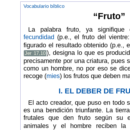
Vocabulario bíblico
“Fruto”
La palabra fruto, ya signifique
fecundidad
(p.e., el fruto del vientre
figurado el resultado obtenido (p.e., e
), designa lo que es produci
Jer 17,10
precisamente por una criatura, pues s
como un hombre, no por eso se dice 
recoge (
mies
) los frutos que deben ma
I. EL DEBER DE FR
El acto creador, que puso en todo 
es una bendición triunfante. La tierr
frutales que den fruto según su
animales y el hombre reciben la o