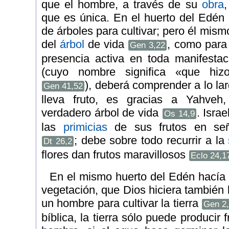
que el hombre, a través de su
obra
,
que es única. En el huerto del Edén 
de árboles para cultivar; pero él mismo
del
árbol
de vida
, como para 
Gen 3,22
presencia activa en toda manifestac
(cuyo nombre significa «que hizo
), deberá comprender a lo lar
Gen 41,52
lleva fruto, es gracias a Yahveh,
verdadero árbol de vida
. Isra
Os 14,9
las
primicias
de sus frutos en señ
; debe sobre todo recurrir a la
Dt 26,2
flores dan frutos maravillosos
Eclo 24,1
En el mismo huerto del Edén hacía 
vegetación, que Dios hiciera también 
un hombre para cultivar la tierra
Gen 2
bíblica, la tierra sólo puede producir 