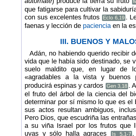
automate
) produce la tierra su fruto
M
que fatigarse para cultivar la sabidur
con sus excelentes frutos
. L
Eclo 6,19
faenas y lección de
paciencia
en la es
III. BUENOS Y MAL
Adán, no habiendo querido recibir de
vida que le había sido destinado, se v
suelo maldito que, en lugar de l
«agradables a la vista y buenos
producirá espinas y cardos
. 
Gen 3,18
el fruto del árbol de la ciencia del 
determinar por sí mismo lo que es el 
sus actos resultan ambiguos, inclu
Pero Dios, que escudriña las entrañas
a su viña Israel por los frutos que 
uvas y sólo halla agraces
.
Is 5,1-7