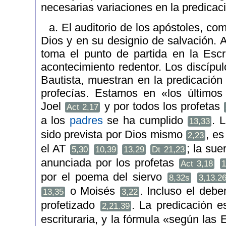
necesarias variaciones en la predicac
a. El auditorio de los apóstoles, co
Dios y en su designio de salvación. A
toma el punto de partida en la Escri
acontecimiento redentor. Los discípu
Bautista, muestran en la predicación
profecías. Estamos en «los últimos
Joel
y por todos los profetas
Act 2,17
a los
padres
se ha cumplido
. 
13,33
sido prevista por Dios mismo
, es
2,23
el AT
; la sue
5,30
10,39
13,29
Dt 21,23
anunciada por los profetas
Act 3,18
1
por el poema del siervo
8,32s
3,13.2
o Moisés
. Incluso el debe
13,35
3,22
profetizado
. La predicación e
2,21.39
escrituraria, y la fórmula «según las