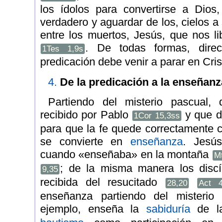
los ídolos para convertirse a Dios,
verdadero y aguardar de los, cielos a
entre los muertos, Jesús, que nos li
. De todas formas, dire
1Tes 1,9s
predicación debe venir a parar en Crist
4.
De la predicación a la enseñanz
Partiendo del misterio pascual,
recibido por Pablo
y que de
1Cor 15,3ss
para que la fe quede correctamente c
se convierte en
enseñanza
. Jesú
cuando «enseñaba» en la montaña
Mt
; de la misma manera los discí
9,35
recibida del resucitado
28,20
Act 4
enseñanza partiendo del misterio
ejemplo, enseña la
sabiduría
de 