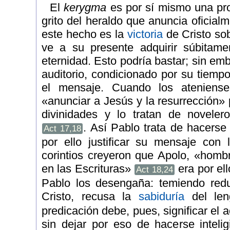
El
kerygma
es por sí mismo una pr
grito del heraldo que anuncia oficia
este hecho es la
victoria
de Cristo so
ve a su presente adquirir súbitam
eternidad. Esto podría bastar; sin em
auditorio, condicionado por su tiemp
el mensaje. Cuando los ateniens
«anunciar a Jesús y la resurrección»
divinidades y lo tratan de noveler
. Así Pablo trata de hacerse
Act 17,18
por ello justificar su mensaje con
corintios creyeron que Apolo, «homb
en las Escrituras»
era por ell
Act 18,24
Pablo los desengaña: temiendo red
Cristo, recusa la
sabiduría
del le
predicación debe, pues, significar el 
sin dejar por eso de hacerse inteli