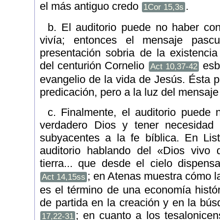
el más antiguo credo
.
1Cor 15,3s
b. El auditorio puede no haber co
vivía; entonces el mensaje pasc
presentación sobria de la existencia
del centurión Cornelio
esb
Act 10,37-42
evangelio de la vida de Jesús. Ésta p
predicación, pero a la luz del mensaje
c. Finalmente, el auditorio puede 
verdadero Dios y tener necesidad
subyacentes a la fe bíblica. En Li
auditorio hablando del «Dios vivo 
tierra... que desde el cielo dispens
; en Atenas muestra cómo la
Act 14,15ss
es el término de una economía histór
de partida en la creación y en la b
; en cuanto a los tesalonic
17,22-31