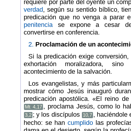
requiere por parte del oyente un co
verdad
, según su sentido bíblico, tie
predicación que no venga a parar e
penitencia
se expone a cesar d
convertirse en conferencia.
2.
Proclamación de un acontecimi
Si la predicación exige conversión,
exhortación moralizadora, sin
acontecimiento de la salvación.
Los evangelistas, y más particular
mostrar cómo Jesús inauguró durant
predicación apostólica. «El reino de
, proclama Jesús, como lo ha
Mt 4,17
; y los discípulos
, haciéndole
3,2
10,7
hecho: se han
cumplido
las profecía
dama en el desierto, según la profec