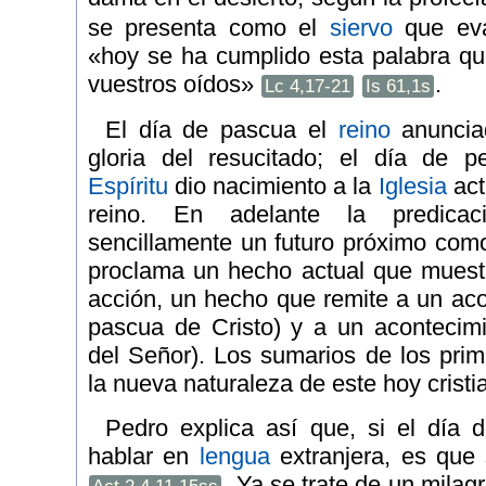
se presenta como el
siervo
que eva
«hoy se ha cumplido esta palabra q
vuestros oídos»
.
Lc 4,17-21
Is 61,1s
El día de pascua el
reino
anuncia
gloria del resucitado; el día de p
Espíritu
dio nacimiento a la
Iglesia
act
reino. En adelante la predica
sencillamente un futuro próximo com
proclama un hecho actual que muestr
acción, un hecho que remite a un aco
pascua de Cristo) y a un acontecimie
del Señor). Los sumarios de los pri
la nueva naturaleza de este hoy cristi
Pedro explica así que, si el día 
hablar en
lengua
extranjera, es que 
. Ya se trate de un milag