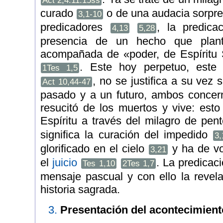
Act 2,4.11.15ss
curado
o de una audacia sorpre
3,1-10
predicadores
, la predic
4,13
5,28
presencia de un hecho que plant
acompañada de «poder, de Espíritu 
. Este hoy perpetuo, este
1Tes 1,5
, no se justifica a su vez 
Act 10,44-47
pasado y a un futuro, ambos concern
resucitó de los muertos y vive: esto
Espíritu a través del milagro de pe
significa la curación del impedido
3,
glorificado en el cielo
y ha de vo
3,21
el
juicio
. La predicac
Tes 1,10
2Tes 1,7
mensaje pascual y con ello la revela
historia sagrada.
3.
Presentación del acontecimient