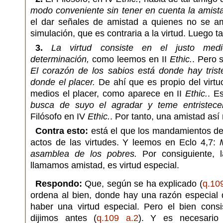
modo conveniente sin tener en cuenta la amist
el dar señales de amistad a quienes no se a
simulación, que es contraria a la virtud. Luego ta
3.
La virtud consiste en el justo med
determinación,
como leemos en II
Ethic.
. Pero 
El corazón de los sabios está donde hay trist
donde el placer.
De ahí que es propio del virtuo
medios el placer, como aparece en II
Ethic.
. E
busca de suyo el agradar y teme entristecer
Filósofo en IV
Ethic.
. Por tanto, una amistad así 
Contra esto:
está el que los mandamientos de 
actos de las virtudes. Y leemos en Eclo 4,7:
asamblea de los pobres.
Por consiguiente, l
llamamos amistad, es virtud especial.
Respondo:
Que, según se ha explicado (
q.10
ordena al bien, donde hay una razón especial
haber una virtud especial. Pero el bien cons
dijimos antes (
q.109 a.2
). Y es necesario