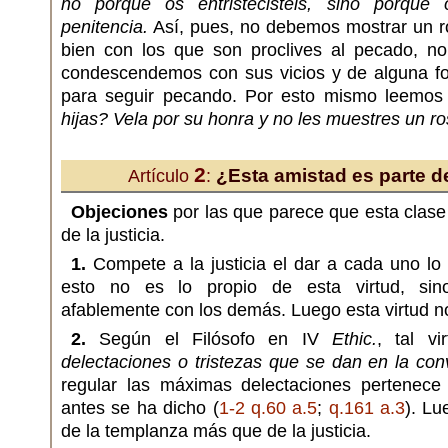
no porque os entristecisteis, sino porque o
penitencia.
Así, pues, no debemos mostrar un ro
bien con los que son proclives al pecado, n
condescendemos con sus vicios y de alguna f
para seguir pecando. Por esto mismo leemos
hijas? Vela por su honra y no les muestres un ro
2
¿Esta amistad es parte de 
Artículo
:
Objeciones
por las que parece que esta clase
de la justicia.
1.
Compete a la justicia el dar a cada uno lo
esto no es lo propio de esta virtud, sino
afablemente con los demás. Luego esta virtud no 
2.
Según el Filósofo en IV
Ethic.
, tal v
delectaciones o tristezas que se dan en la con
regular las máximas delectaciones pertenece
antes se ha dicho (
1-2 q.60 a.5
;
q.161 a.3
). Lu
de la templanza más que de la justicia.