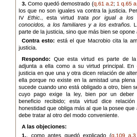
3.
Como quedó demostrado (
q.61 a.2
;
1 q.65 a
los que no son iguales va contra la justicia. Pe
IV
Ethic.
, esta virtud
trata por igual a los
conocidos, a los familiares y a los extraños.
Lu
parte de la justicia, sino que más bien se opone a
Contra esto:
está el que Macrobio cita la am
justicia.
Respondo:
Que esta virtud es parte de la 
adjunta a ella como a su virtud principal. En 
justicia en que una y otra dicen relación de alte
ella porque no existe en la amistad una plen
sucede cuando uno está obligado a otro, bien s
cuyo pago exige la ley, bien por un deber
beneficio recibido; esta virtud dice relaci
honestidad que obliga más al que la posee que a
debe tratar al otro del modo conveniente.
A las objeciones:
1.
, como antes quedó explicado (
q.109 a.