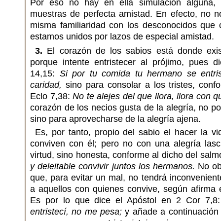
Por eso no hay en ella simulación alguna,
muestras de perfecta amistad. En efecto, no 
misma familiaridad con los desconocidos que 
estamos unidos por lazos de especial amistad.
3.
El corazón de los sabios está donde exist
porque intente entristecer al prójimo, pues 
14,15:
Si por tu comida tu hermano se entri
caridad,
sino para consolar a los tristes, conf
Eclo 7,38:
No te alejes del que llora, llora con qu
corazón de los necios gusta de la alegría, no p
sino para aprovecharse de la alegría ajena.
Es, por tanto, propio del sabio el hacer la v
conviven con él; pero no con una alegría lasc
virtud, sino honesta, conforme al dicho del sal
y deleitable convivir juntos los hermanos.
No ob
que, para evitar un mal, no tendrá inconveniente
a aquellos con quienes convive, según afirma 
Es por lo que dice el Apóstol en 2 Cor 7,8
entristecí, no me pesa;
y añade a continuación 