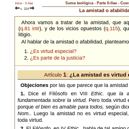
Cues
Suma teológica - Parte II-IIae -
Inicio
-
II-IIae
c. 114
La amistad o afabilid
Ahora vamos a tratar de la amistad, que aq
(
q.81 intr
), y de los vicios opuestos (
q.115
), q
litigio.
Al hablar de la amistad o afabilidad, planteam
¿Es virtud especial?
¿Es parte de la justicia?
1
¿La amistad es virtud 
Artículo
:
Objeciones
por las que parece que la amistad 
1.
Dice el Filósofo en VIII
Ethic.
que
la 
fundamentada sobre la virtud.
Pero toda virtud 
porque
el bien es amable para todos,
según dice
Nom.
. Luego la amistad no es virtud especia
toda virtud.
2.
El Filósofo, en IV
Ethic.
, habla de tal amigo