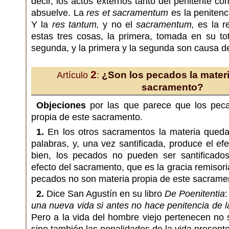
decir, los actos externos tanto del penitente c
absuelve. La
res et sacramentum
es la penitenci
Y la
res tantum,
y no el
sacramentum,
es la r
estas tres cosas, la primera, tomada en su to
segunda, y la primera y la segunda son causa de
2
¿Son los pecados la materi
Artículo
:
sacramento?
Objeciones
por las que parece que los peca
propia de este sacramento.
1.
En los otros sacramentos la materia queda 
palabras, y, una vez santificada, produce el ef
bien, los pecados no pueden ser santificados,
efecto del sacramento, que es la gracia remisor
pecados no son materia propia de este sacrame
2.
Dice San Agustín en su libro
De Poenitentia
una nueva vida si antes no hace penitencia de l
Pero a la vida del hombre viejo pertenecen no