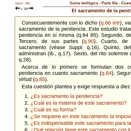
Cues
Suma teológica - Parte IIIa -
Inicio
-
IIIa
c. 84
El sacramento de la peni
Consecuentemente con lo dicho (
q.66 intr
), v
sacramento de la penitencia. Este estudio trata
penitencia en sí misma (q.84 85). Segundo, de
Tercero, de sus partes (
q.90
). Cuarto, de
sacramento (véase
Suppl.
q.16). Quinto, de
administran (ib., q.17). Sexto, del rito solemne
q.28).
Acerca de lo primero se formulan dos cu
penitencia en cuanto sacramento (
q.84
). Segu
virtud (
q.85
).
Esta cuestión plantea y exige respuesta a die
¿Es sacramento la penitencia?
¿Cuál es la materia de este sacramento?
¿Cuál es su forma?
¿Se requiere en este sacramento la impos
¿Es indispensable este sacramento para la
¿Qué relación tiene este sacramento con l