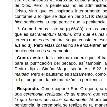
vean en nosotros ministros de Cristo y dispens
de Dios.
Pero la penitencia no es administrad
Cristo, sino que es inspirada interiormente p
conforme a lo que se dice en Jer 31,19:
Despu
hice penitencia.
Luego parece que la penitencia
3.
Como hemos visto ya (q.66-83), en los sa
que es
sacramentum tantum,
otra que es
res
tercera que es
res tantum
, según consta en esos
a.1 ad 3). Pero estas cosas no se encuentran en
penitencia no es sacramento.
Contra esto:
de la misma manera que el bau
para la purificación del pecado, así también la
Pedro dijo a Simón Mago, según Act 8,22:
maldad.
Pero el bautismo es sacramento, como s
a.1
). Luego, por la misma razón, la penitencia.
Respondo:
Como expone San Gregorio,
el 
una ceremonia realizada de tal manera que re
lo que hemos de recibir santamente.
Ahora bie
penitencia, la ceremonia se realiza de tal mane