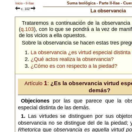
Cues
Suma teológica - Parte II-IIae -
Inicio
-
II-IIae
c. 102
La observancia
Trataremos a continuación de la observancia 
(
q.103
), con lo que se pondrá a la vez de mani
de los vicios a ella opuestos.
Sobre la observancia se hacen estas tres preg
La observancia ¿es virtud especial distint
¿Qué actos realiza la observancia?
¿Cómo es con respecto a la piedad?
1
¿Es la observancia virtud espec
Artículo
:
demás?
Objeciones
por las que parece que la obs
especial distinta de las demás.
1.
Las virtudes se distinguen por sus objetos
observancia no se distingue del de la piedad; 
Rhetorica
que
observancia es aquella virtud p