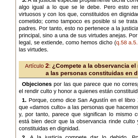
3.
A la justicia especial propiamente dicha cor
algo igual a lo que se le debe. Pero esto res
virtuosos y con los que, constituidos en digni
cometido; como tampoco es posible si se trata
padres. Por tanto, esto no pertenece a la justici
principal, sino a una de sus virtudes anejas. Por 
legal, se extiende, como hemos dicho (
q.58 a.5
las virtudes.
2
¿Compete a la observancia el r
Artículo
:
a las personas constituidas en 
Objeciones
por las que parece que no corres
el rendir culto y honor a quienes están constitui
1.
Porque, como dice San Agustín en el libro
que «damos culto» a las personas que hacemos 
y, por tanto, parece que significan lo mismo 
está bien decir que la observancia rinde culto
constituidas en dignidad.
2.
A la justicia compete dar lo debido. Po