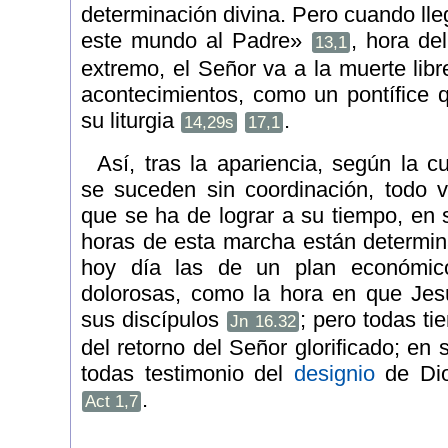
determinación divina. Pero cuando lle
este mundo al Padre»
, hora de
13,1
extremo, el Señor va a la muerte lib
acontecimientos, como un pontífice q
su liturgia
.
14,29s
17,1
Así, tras la apariencia, según la c
se suceden sin coordinación, todo va
que se ha de lograr a su tiempo, en 
horas de esta marcha están determin
hoy día las de un plan económico
dolorosas, como la hora en que Je
sus discípulos
; pero todas ti
Jn 16.32
del retorno del Señor glorificado; en
todas testimonio del
designio
de Dio
.
Act 1,7