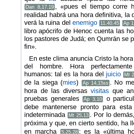
, «pues el tiempo corre 
Dan 8,17.19
realidad habrá una hora definitiva, l
verá la ruina del
enemigo
11,40.45
Ap 1
libro apócrifo de Henoc cuenta las h
los pastores de Judá; en Qumrán se p
fin».
En este clima anuncia Cristo la hora d
del hombre. Hora perfectament
humanos: tal es la hora del
juicio
Mt 2
de la siega (
mies
)
. No me
Ap 14,15ss
hora de las diversas
visitas
que anu
pruebas generales
o particu
Ap 3,10
debe mantenerse pronto para esta
indeterminada
. Por lo demás
Mt 25,13
próxima y que, en cierto sentido, ha 
en marcha
: es la «última 
5,25.28