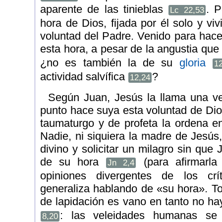
aparente de las tinieblas
. P
Lc 22,53
hora de Dios, fijada por él solo y vi
voluntad del Padre. Venido para hac
esta hora, a pesar de la angustia que
¿no es también la de su
gloria
1
actividad salvífica
?
12,24
Según Juan, Jesús la llama una ve
punto hace suya esta voluntad de Dio
taumaturgo y de profeta la ordena en
Nadie, ni siquiera la madre de Jesús
divino y solicitar un milagro sin que
de su hora
(para afirmarla
Jn 2,4
opiniones divergentes de los crít
generaliza hablando de «su hora». To
de lapidación es vano en tanto no ha
: las veleidades humanas se e
8,20