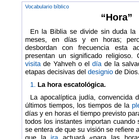
Vocabulario bíblico
“Hora”
En la Biblia se divide sin duda la
meses, en días y en horas; pero
desbordan con frecuencia esta ac
presentan un significado religioso
visita
de Yahveh o el
día
de la salva
etapas decisivas del
designio
de Dios
1.
La hora escatológica.
La apocalíptica judía, convencida 
últimos tiempos, los tiempos de la
pl
días y en horas el tiempo previsto para
todos los instantes importan cuando s
se entera de que su visión se refiere 
que la
ira
actuará «para las horas