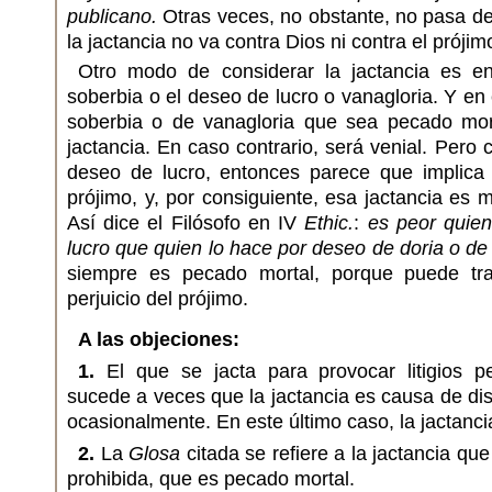
publicano.
Otras veces, no obstante, no pasa d
la jactancia no va contra Dios ni contra el prójim
Otro modo de considerar la jactancia es e
soberbia o el deseo de lucro o vanagloria. Y en
soberbia o de vanagloria que sea pecado mort
jactancia. En caso contrario, será venial. Pero
deseo de lucro, entonces parece que implica 
prójimo, y, por consiguiente, esa jactancia es 
Así dice el Filósofo en IV
Ethic.
:
es peor quien
lucro que quien lo hace por deseo de doria o de
siempre es pecado mortal, porque puede tra
perjuicio del prójimo.
A las objeciones:
1.
El que se jacta para provocar litigios p
sucede a veces que la jactancia es causa de dis
ocasionalmente. En este último caso, la jactanc
2.
La
Glosa
citada se refiere a la jactancia qu
prohibida, que es pecado mortal.