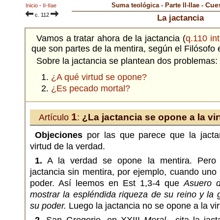
Cues
Suma teológica - Parte II-IIae -
Inicio
-
II-IIae
c. 112
La jactancia
Vamos a tratar ahora de la jactancia (
q.110 int
que son partes de la mentira, según el Filósofo
Sobre la jactancia se plantean dos problemas:
¿A qué virtud se opone?
¿Es pecado mortal?
1
¿La jactancia se opone a la vi
Artículo
:
Objeciones
por las que parece que la jacta
virtud de la verdad.
1.
A la verdad se opone la mentira. Pero
jactancia sin mentira, por ejemplo, cuando uno
poder. Así leemos en Est 1,3-4 que
Asuero d
mostrar la espléndida riqueza de su reino y la 
su poder.
Luego la jactancia no se opone a la vir