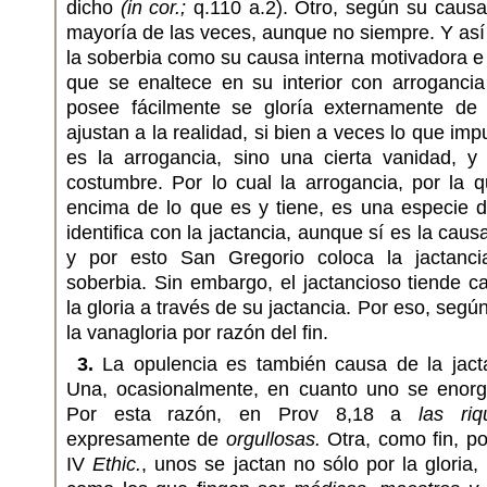
dicho
(in cor.;
q.110 a.2). Otro, según su causa,
mayoría de las veces, aunque no siempre. Y así 
la soberbia como su causa interna motivadora e 
que se enaltece en su interior con arroganci
posee fácilmente se gloría externamente de
ajustan a la realidad, si bien a veces lo que imp
es la arrogancia, sino una cierta vanidad, y 
costumbre. Por lo cual la arrogancia, por la 
encima de lo que es y tiene, es una especie d
identifica con la jactancia, aunque sí es la caus
y por esto San Gregorio coloca la jactanci
soberbia. Sin embargo, el jactancioso tiende c
la gloria a través de su jactancia. Por eso, seg
la vanagloria por razón del fin.
3.
La opulencia es también causa de la jact
Una, ocasionalmente, en cuanto uno se enorgu
Por esta razón, en Prov 8,18 a
las riq
expresamente de
orgullosas.
Otra, como fin, p
IV
Ethic.
, unos se jactan no sólo por la gloria,