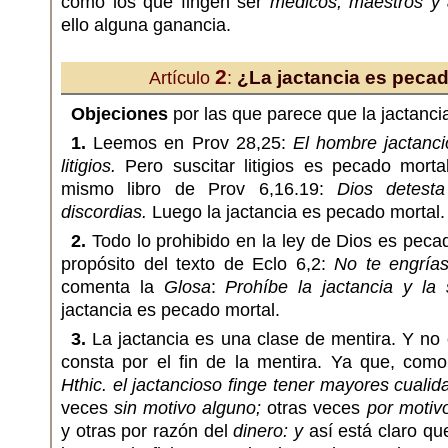
como los que fingen ser
médicos, maestros y 
ello alguna ganancia.
2
¿La jactancia es pecad
Artículo
:
Objeciones
por las que parece que la jactanci
1.
Leemos en Prov 28,25:
El hombre jactanci
litigios.
Pero suscitar litigios es pecado mort
mismo libro de Prov 6,16.19:
Dios detest
discordias.
Luego la jactancia es pecado mortal.
2.
Todo lo prohibido en la ley de Dios es pecad
propósito del texto de Eclo 6,2:
No te engría
comenta la
Glosa
:
Prohíbe la jactancia y la 
jactancia es pecado mortal.
3.
La jactancia es una clase de mentira. Y no 
consta por el fin de la mentira. Ya que, como
Hthic. el jactancioso finge tener mayores cualid
veces
sin motivo alguno;
otras veces
por motiv
y otras por razón del
dinero: y
así está claro qu