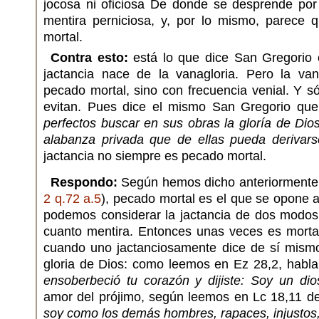
jocosa ni oficiosa De donde se desprende por
mentira perniciosa, y, por lo mismo, parece
mortal.
Contra esto:
está lo que dice San Gregorio
jactancia nace de la vanagloria. Pero la va
pecado mortal, sino con frecuencia venial. Y só
evitan. Pues dice el mismo San Gregorio qu
perfectos buscar en sus obras la gloría de Dio
alabanza privada que de ellas pueda derivars
jactancia no siempre es pecado mortal.
Respondo:
Según hemos dicho anteriormente
2 q.72 a.5
), pecado mortal es el que se opone a
podemos considerar la jactancia de dos modos
cuanto mentira. Entonces unas veces es mortal 
cuando uno jactanciosamente dice de sí mismo
gloria de Dios: como leemos en Ez 28,2, habla
ensoberbeció tu corazón y dijiste: Soy un dio
amor del prójimo, según leemos en Lc 18,11 de
soy como los demás hombres, rapaces, injustos,