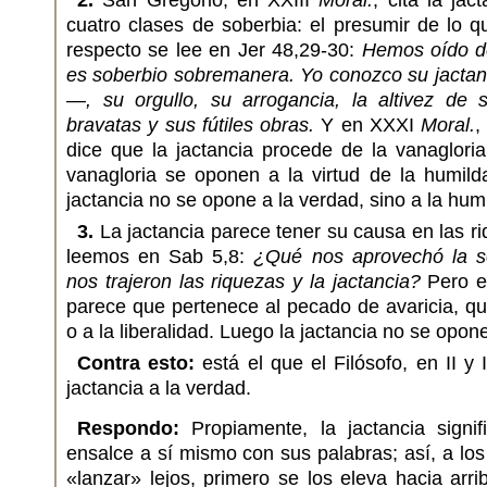
2.
San Gregorio, en XXIII
Moral.
, cita la ja
cuatro clases de soberbia: el presumir de lo 
respecto se lee en Jer 48,29-30:
Hemos oído d
es soberbio sobremanera. Yo conozco su jactan
—, su orgullo, su arrogancia, la altivez de
bravatas y sus fútiles obras.
Y en XXXI
Moral.
,
dice que la jactancia procede de la vanagloria
vanagloria se oponen a la virtud de la humild
jactancia no se opone a la verdad, sino a la hum
3.
La jactancia parece tener su causa en las ri
leemos en Sab 5,8:
¿Qué nos aprovechó la s
nos trajeron las riquezas y la jactancia?
Pero el
parece que pertenece al pecado de avaricia, que
o a la liberalidad. Luego la jactancia no se opon
Contra esto:
está el que el Filósofo, en II y
jactancia a la verdad.
Respondo:
Propiamente, la jactancia signi
ensalce a sí mismo con sus palabras; así, a los
«lanzar» lejos, primero se los eleva hacia arri