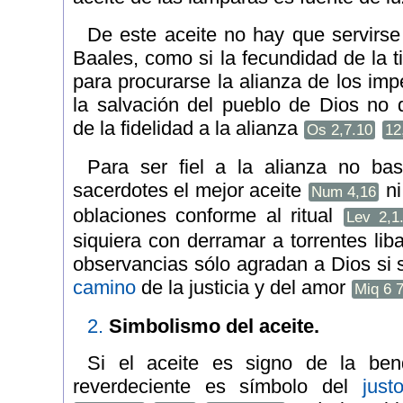
De este aceite no hay que servirse 
Baales, como si la fecundidad de la tie
para procurarse la alianza de los im
la salvación del pueblo de Dios no
de la fidelidad a la alianza
Os 2,7.10
12
Para ser fiel a la alianza no bas
sacerdotes el mejor aceite
ni
Num 4,16
oblaciones conforme al ritual
Lev 2,1.
siquiera con derramar a torrentes lib
observancias sólo agradan a Dios si 
camino
de la justicia y del amor
Miq 6 
2.
Simbolismo del aceite.
Si el aceite es signo de la bendi
reverdeciente es símbolo del
just