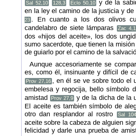
y de la sabi
Sal 52,10
128,3
Eclo 50,10
en la ley el camino de la justicia y de
. En cuanto a los dos olivos cu
23
candelabro de siete lámparas
Zac 4,1
dos «hijos del aceite», los dos ungid
sumo sacerdote, que tienen la misión 
de guiarlo por el camino de la salvaci
Aunque accesoriamente se compara
es, como él, insinuante y difícil de 
, en él se ve sobre todo el
Prov 27,16
embelesa y regocija, bello símbolo 
amistad
y de la dicha de la 
Prov 27,9
El aceite es también símbolo de aleg
otro dan resplandor al rostro
Sal 104
aceite sobre la cabeza de alguien sign
felicidad y darle una prueba de ami