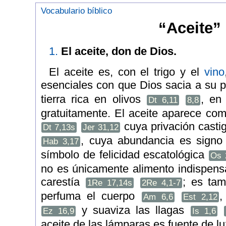
Vocabulario bíblico
“Aceite”
1.
El aceite, don de Dios.
El aceite es, con el trigo y el
vino
esenciales con que Dios sacia a su p
tierra rica en olivos
, en
Dt 6,11
8,8
gratuitamente. El aceite aparece c
cuya privación castig
Dt 7,13s
Jer 31,12
, cuya abundancia es signo
Hab 3,17
símbolo de felicidad escatológica
Os 
no es únicamente alimento indispens
carestía
; es ta
1Re 17,14s
2Re 4,1-7
perfuma el cuerpo
,
Am 6,6
Est 2,12
y suaviza las llagas
Ez 16,9
Is 1,6
aceite de las lámparas es fuente de l