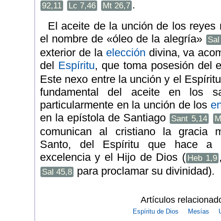
.
92,11
Lc 7,46
Mt 26,7
El aceite de la unción de los reye
el nombre de «óleo de la alegría»
Sal
exterior de la
elección
divina, va acom
del
Espíritu
, que toma posesión del 
Este nexo entre la unción y el Espírit
fundamental del aceite en los sa
particularmente en la unción de los
e
en la epístola de Santiago
Sant 5,14
M
comunican al cristiano la gracia m
Santo, del Espíritu que hace a
excelencia y el Hijo de Dios (
Heb 1,9
para proclamar su divinidad).
Sal 45,8
Artículos relacionad
Espíritu de Dios
Mesías