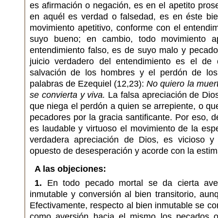
es afirmación o negación, es en el apetito pros
en aquél es verdad o falsedad, es en éste bie
movimiento apetitivo, conforme con el entendi
suyo bueno; en cambio, todo movimiento ap
entendimiento falso, es de suyo malo y pecado.
juicio verdadero del entendimiento es el de
salvación de los hombres y el perdón de los
palabras de Ezequiel (12,23):
No quiero la muer
se convierta y viva.
La falsa apreciación de Dio
que niega el perdón a quien se arrepiente, o que
pecadores por la gracia santificante. Por eso,
es laudable y virtuoso el movimiento de la es
verdadera apreciación de Dios, es vicioso y
opuesto de desesperación y acorde con la estima
A las objeciones:
1.
En todo pecado mortal se da cierta aver
inmutable y conversión al bien transitorio, aun
Efectivamente, respecto al bien inmutable se co
como aversión hacia el mismo los pecados op