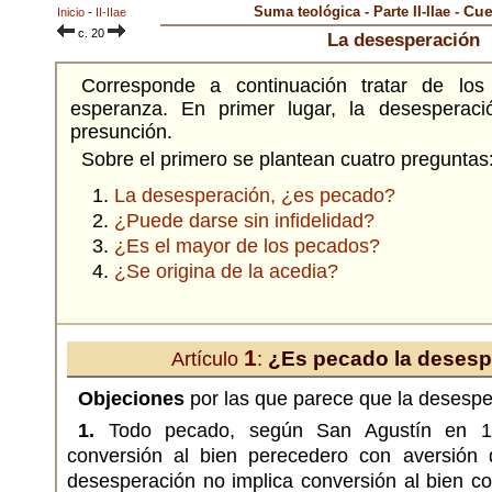
Cue
Suma teológica - Parte II-IIae -
Inicio
-
II-IIae
c. 20
La desesperación
Corresponde a continuación tratar de los
esperanza. En primer lugar, la desesperaci
presunción.
Sobre el primero se plantean cuatro preguntas
La desesperación, ¿es pecado?
¿Puede darse sin infidelidad?
¿Es el mayor de los pecados?
¿Se origina de la acedia?
1
¿Es pecado la desesp
Artículo
:
Objeciones
por las que parece que la desespe
1.
Todo pecado, según San Agustín en
conversión al bien perecedero con aversión 
desesperación no implica conversión al bien c