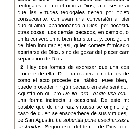
teologales, como el odio a Dios, la desesperaci
que las virtudes teologales tienen por obj
consecuente, conllevan una conversión al bien
que el alma, abandonando a Dios, por necesida
otras cosas. Los demás pecados, en cambio, co
en la conversión al bien transitorio, y, consigui
del bien inmutable; así, quien comete fornicaci
apartarse de Dios, sino de gozar del placer carna
separación de Dios.
2.
Hay dos formas de expresar que una cosa 
procede de ella. De una manera directa, es dec
como el acto procede del hábito. Pues bien, 
puede proceder ningún pecado en este sentido,
Agustín en el libro
De lib. arb., nadie usa mal 
una forma indirecta u ocasional. De este mo
posible que de una raíz virtuosa se origine a
caso de quien se ensoberbece de sus virtudes, 
de San Agustín:
La soberbia pone asechanzas a
destruirlas.
Según eso, del temor de Dios, o de