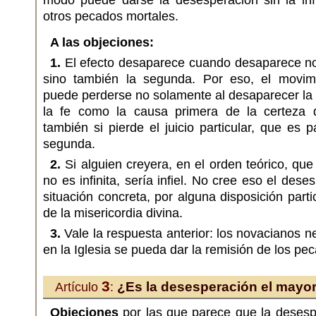
modo puede darse la desesperación sin la inf
otros pecados mortales.
A las objeciones:
1.
El efecto desaparece cuando desaparece no 
sino también la segunda. Por eso, el movim
puede perderse no solamente al desaparecer la 
la fe como la causa primera de la certeza 
también si pierde el juicio particular, que es 
segunda.
2.
Si alguien creyera, en el orden teórico, que
no es infinita, sería infiel. No cree eso el des
situación concreta, por alguna disposición part
de la misericordia divina.
3.
Vale la respuesta anterior: los novacianos 
en la Iglesia se pueda dar la remisión de los pe
3
¿Es la desesperación el mayo
Artículo
:
Objeciones
por las que parece que la desesp