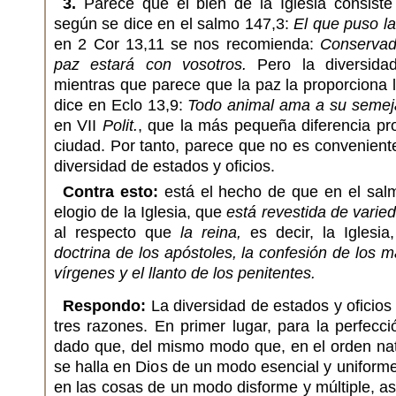
3.
Parece que el bien de la Iglesia consiste
según se dice en el salmo 147,3:
El que puso la
en 2 Cor 13,11 se nos recomienda:
Conservad 
paz estará con vosotros.
Pero la diversida
mientras que parece que la paz la proporciona
dice en Eclo 13,9:
Todo animal ama a su semej
en VII
Polit.
, que la más pequeña diferencia pr
ciudad. Por tanto, parece que no es conveniente
diversidad de estados y oficios.
Contra esto:
está el hecho de que en el sal
elogio de la Iglesia, que
está revestida de varie
al respecto que
la reina,
es decir, la Iglesia
doctrina de los apóstoles, la confesión de los má
vírgenes y el llanto de los penitentes.
Respondo:
La diversidad de estados y oficios
tres razones. En primer lugar, para la perfecci
dado que, del mismo modo que, en el orden natu
se halla en Dios de un modo esencial y uniform
en las cosas de un modo disforme y múltiple, as