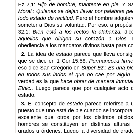
Ez 2,1:
Hijo de hombre, mantente en pie.
Y Sa
Moral.
:
Quienes se dejan llevar por palabras p
todo estado de rectitud.
Pero el hombre adquiere l
someter a Dios su voluntad. Por eso, a propósi
32,1:
Bien está a los rectos la alabanza,
dic
aquellos que dirigen su corazón a Dios.
L
obediencia a los mandatos divinos basta para con
2.
La idea de
estado
parece que lleva consig
que se dice en 1 Cor 15,58:
Permaneced firme
eso dice San Gregorio en
Super Ez.
:
Es una pi
en todos sus lados el que no cae por algún 
verdad es la que
hace obrar de manera inmutab
Ethic.
. Luego parece que por cualquier acto d
estado.
3.
El concepto de
estado
parece referirse a 
puesto que uno está de pie cuando se incorpor
excelente que otros por los distintos ofici
hombres se constituyen en distintas alturas
grados u órdenes. Luego la diversidad de grado