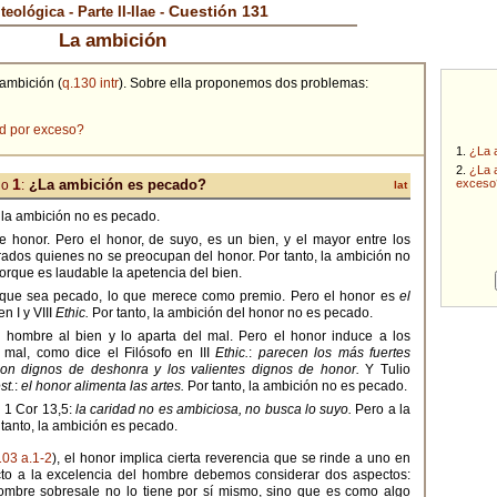
Cuestión 131
eológica - Parte II-IIae -
La ambición
 ambición (
q.130 intr
). Sobre ella proponemos dos problemas:
d por exceso?
1.
¿La 
2.
¿La 
1
¿La ambición es pecado?
exceso
lo
:
lat
 la ambición no es pecado.
 honor. Pero el honor, de suyo, es un bien, y el mayor entre los
rados quienes no se preocupan del honor. Por tanto, la ambición no
orque es laudable la apetencia del bien.
 que sea pecado, lo que merece como premio. Pero el honor es
el
n I y VIII
Ethic.
Por tanto, la ambición del honor no es pecado.
hombre al bien y lo aparta del mal. Pero el honor induce a los
 mal, como dice el Filósofo en III
Ethic.
:
parecen los más fuertes
son dignos de deshonra y los valientes dignos de honor.
Y Tulio
st.
:
el honor alimenta las artes.
Por tanto, la ambición no es pecado.
 1 Cor 13,5:
la caridad no es ambiciosa, no busca lo suyo.
Pero a la
tanto, la ambición es pecado.
103 a.1-2
), el honor implica cierta reverencia que se rinde a uno en
cto a la excelencia del hombre debemos considerar dos aspectos:
hombre sobresale no lo tiene por sí mismo, sino que es como algo