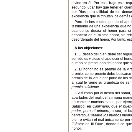
divino en él. Por eso, bajo este as
segundo lugar hay que tener en cuen
por Dios para utilidad de los demá
excelencia que le tributan los demás e
Pero de tres modos puede el apeti
testimonio de una excelencia que no 
cuando se desea el honor para sí s
descansa en el mismo honor, sin refer
desordenado del honor. Por tanto, es
A las objeciones:
1.
El deseo del bien debe ser regulad
sentido es vicioso el apetecer el hon
que no se preocupan del honor que se 
2.
El honor no es premio de la virt
premio; como premio debe buscarse la
premio de la virtud por parte de los 
al cual le viene su grandeza de ser 
premio suficiente.
3.
Así como por el deseo del honor,
apartados del mal, de la misma mane
de cometer muchos males; por ejemplo
Salustio, en
Catilinario,
que
el buen
poder; pero el primero,
o sea, el b
perverso,
al faltarle los buenos medi
bien o evitan el mal únicamente por 
Filósofo en III
Ethic.
, donde dice que
honor.