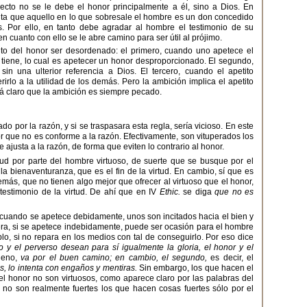
pecto no se le debe el honor principalmente a él, sino a Dios. En
ta que aquello en lo que sobresale el hombre es un don concedido
s. Por ello, en tanto debe agradar al hombre el testimonio de su
n cuanto con ello se le abre camino para ser útil al prójimo.
to del honor ser desordenado: el primero, cuando uno apetece el
tiene, lo cual es apetecer un honor desproporcionado. El segundo,
in una ulterior referencia a Dios. El tercero, cuando el apetito
irlo a la utilidad de los demás. Pero la ambición implica el apetito
tá claro que la ambición es siempre pecado.
o por la razón, y si se traspasara esta regla, sería vicioso. En este
or que no es conforme a la razón. Efectivamente, son vituperados los
ajusta a la razón, de forma que eviten lo contrario al honor.
ud por parte del hombre virtuoso, de suerte que se busque por el
 bienaventuranza, que es el fin de la virtud. En cambio, sí que es
demás, que no tienen algo mejor que ofrecer al virtuoso que el honor,
testimonio de la virtud. De ahí que en IV
Ethic.
se diga
que no es
 cuando se apetece debidamente, unos son incitados hacia el bien y
ra, si se apetece indebidamente, puede ser ocasión para el hombre
, si no repara en los medios con tal de conseguirlo. Por eso dice
o y el perverso desean para sí igualmente la gloria, el honor y el
ueno,
va por el buen camino; en cambio, el segundo,
es decir, el
os, lo intenta con engaños y mentiras.
Sin embargo, los que hacen el
el honor no son virtuosos, como aparece claro por las palabras del
 no son realmente fuertes los que hacen cosas fuertes sólo por el