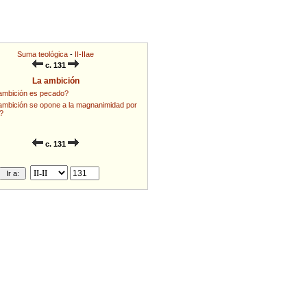
Suma teológica
-
II-IIae
c. 131
La ambición
ambición es pecado?
ambición se opone a la magnanimidad por
?
c. 131
Ir a: