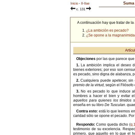
Suma t
Inicio
-
II-IIae
c. 131
A continuación hay que tratar de la
¿La ambición es pecado?
¿Se opone a la magnanimida
Artícu
Objeciones
por las que parece que
1.
La ambición implica el deseo de
bienes exteriores; por eso son censu
es pecado, sino digna de alabanza, p
2.
Cualquiera puede apetecer, sin
premio de la virtud,
según el Filósofo e
3.
No es pecado lo que induce al 
hombres a hacer el bien y evitar el
aquellos para quienes los tímidos 
enseña en su libro
De Tusculan. quae
Contra esto:
está lo que leemos en
caridad sólo se opone el pecado. Por 
Respondo:
Como queda dicho (
q.
testimonio de su excelencia. Respe
primero, que aquello en lo que el 